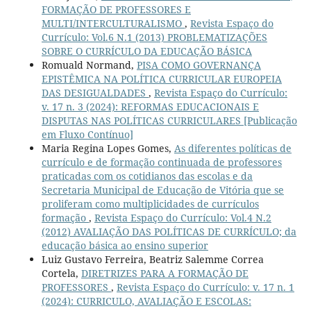
FORMAÇÃO DE PROFESSORES E
MULTI/INTERCULTURALISMO
,
Revista Espaço do
Currículo: Vol.6 N.1 (2013) PROBLEMATIZAÇÕES
SOBRE O CURRÍCULO DA EDUCAÇÃO BÁSICA
Romuald Normand,
PISA COMO GOVERNANÇA
EPISTÊMICA NA POLÍTICA CURRICULAR EUROPEIA
DAS DESIGUALDADES
,
Revista Espaço do Currículo:
v. 17 n. 3 (2024): REFORMAS EDUCACIONAIS E
DISPUTAS NAS POLÍTICAS CURRICULARES [Publicação
em Fluxo Contínuo]
Maria Regina Lopes Gomes,
As diferentes políticas de
currículo e de formação continuada de professores
praticadas com os cotidianos das escolas e da
Secretaria Municipal de Educação de Vitória que se
proliferam como multiplicidades de currículos
formação
,
Revista Espaço do Currículo: Vol.4 N.2
(2012) AVALIAÇÃO DAS POLÍTICAS DE CURRÍCULO; da
educação básica ao ensino superior
Luiz Gustavo Ferreira, Beatriz Salemme Correa
Cortela,
DIRETRIZES PARA A FORMAÇÃO DE
PROFESSORES
,
Revista Espaço do Currículo: v. 17 n. 1
(2024): CURRICULO, AVALIAÇÃO E ESCOLAS: