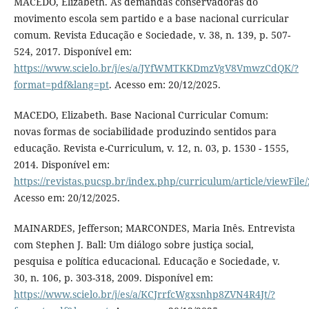
MACEDO, Elizabeth. As demandas conservadoras do
movimento escola sem partido e a base nacional curricular
comum. Revista Educação e Sociedade, v. 38, n. 139, p. 507-
524, 2017. Disponível em:
https://www.scielo.br/j/es/a/JYfWMTKKDmzVgV8VmwzCdQK/?
format=pdf&lang=pt
. Acesso em: 20/12/2025.
MACEDO, Elizabeth. Base Nacional Curricular Comum:
novas formas de sociabilidade produzindo sentidos para
educação. Revista e-Curriculum, v. 12, n. 03, p. 1530 - 1555,
2014. Disponível em:
https://revistas.pucsp.br/index.php/curriculum/article/viewFil
Acesso em: 20/12/2025.
MAINARDES, Jefferson; MARCONDES, Maria Inês. Entrevista
com Stephen J. Ball: Um diálogo sobre justiça social,
pesquisa e política educacional. Educação e Sociedade, v.
30, n. 106, p. 303-318, 2009. Disponível em:
https://www.scielo.br/j/es/a/KCJrrfcWgxsnhp8ZVN4R4Jt/?