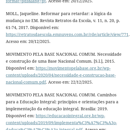
format=pdf&lang=pt
. Acesso em: 20/12/2025.
MOLL, Jaqueline. Reformar para retardar: a lógica da
mudança no EM. Revista Retratos da Escola, v. 11, n. 20, p.
61-74, 2017. Disponível em:
https://retratosdaescola.emnuvens.com.br/rde/article/view/771
.
Acesso em: 20/12/2025.
MOVIMENTO PELA BASE NACIONAL COMUM. Necessidade
e construção de uma Base Nacional Comum. [S.l.], 2015.
Disponível em:
https://movimentopelabase.org.br/wp-
content/uploads/2020/04/necessidade-e-construcao-base-
nacional-comum.pdf
. Acesso em: 22/12/2025.
MOVIMENTO PELA BASE NACIONAL COMUM. Caminhos
para a Educação Integral: princípios e orientações para a
implementação da educação integral. Brasília: 2019.
Disponível em:
https://educacaointegral.org.br/wp-
content/uploads/2019/09/implementa%C3%A7%C3%A3o-
daduca%C3%A7%C3%A3o-integral.pdf
. Acesso em: