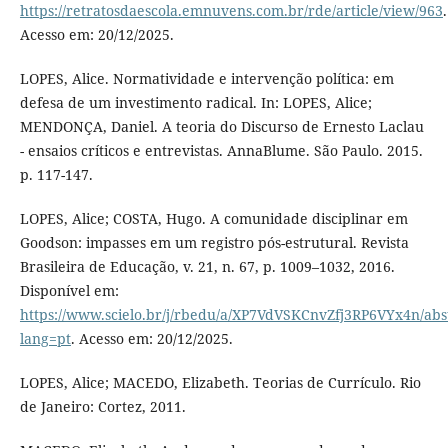
https://retratosdaescola.emnuvens.com.br/rde/article/view/963
.
Acesso em: 20/12/2025.
LOPES, Alice. Normatividade e intervenção política: em
defesa de um investimento radical. In: LOPES, Alice;
MENDONÇA, Daniel. A teoria do Discurso de Ernesto Laclau
- ensaios críticos e entrevistas. AnnaBlume. São Paulo. 2015.
p. 117-147.
LOPES, Alice; COSTA, Hugo. A comunidade disciplinar em
Goodson: impasses em um registro pós-estrutural. Revista
Brasileira de Educação, v. 21, n. 67, p. 1009–1032, 2016.
Disponível em:
https://www.scielo.br/j/rbedu/a/XP7VdVSKCnvZfj3RP6VYx4n/abst
lang=pt
. Acesso em: 20/12/2025.
LOPES, Alice; MACEDO, Elizabeth. Teorias de Currículo. Rio
de Janeiro: Cortez, 2011.