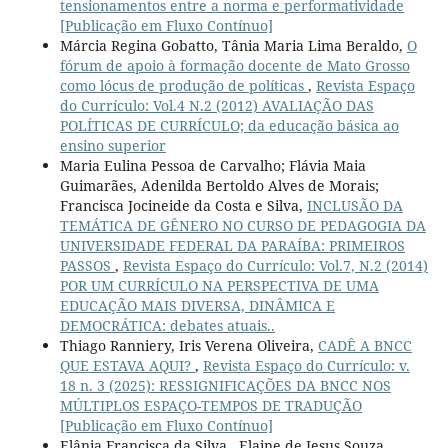
tensionamentos entre a norma e performatividade
[Publicação em Fluxo Contínuo]
Márcia Regina Gobatto, Tânia Maria Lima Beraldo,
O
fórum de apoio à formação docente de Mato Grosso
como lócus de produção de políticas
,
Revista Espaço
do Currículo: Vol.4 N.2 (2012) AVALIAÇÃO DAS
POLÍTICAS DE CURRÍCULO; da educação básica ao
ensino superior
Maria Eulina Pessoa de Carvalho; Flávia Maia
Guimarães, Adenilda Bertoldo Alves de Morais;
Francisca Jocineide da Costa e Silva,
INCLUSÃO DA
TEMÁTICA DE GÊNERO NO CURSO DE PEDAGOGIA DA
UNIVERSIDADE FEDERAL DA PARAÍBA: PRIMEIROS
PASSOS
,
Revista Espaço do Currículo: Vol.7, N.2 (2014)
POR UM CURRÍCULO NA PERSPECTIVA DE UMA
EDUCAÇÃO MAIS DIVERSA, DINÂMICA E
DEMOCRÁTICA: debates atuais..
Thiago Ranniery, Iris Verena Oliveira,
CADÊ A BNCC
QUE ESTAVA AQUI?
,
Revista Espaço do Currículo: v.
18 n. 3 (2025): RESSIGNIFICAÇÕES DA BNCC NOS
MÚLTIPLOS ESPAÇO-TEMPOS DE TRADUÇÃO
[Publicação em Fluxo Contínuo]
Elânia Francisca da Silva , Elaine de Jesus Souza,