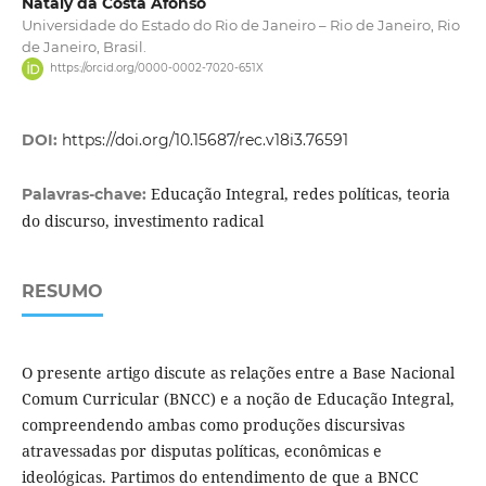
Nataly da Costa Afonso
Universidade do Estado do Rio de Janeiro – Rio de Janeiro, Rio
de Janeiro, Brasil.
https://orcid.org/0000-0002-7020-651X
DOI:
https://doi.org/10.15687/rec.v18i3.76591
Educação Integral, redes políticas, teoria
Palavras-chave:
do discurso, investimento radical
RESUMO
O presente artigo discute as relações entre a Base Nacional
Comum Curricular (BNCC) e a noção de Educação Integral,
compreendendo ambas como produções discursivas
atravessadas por disputas políticas, econômicas e
ideológicas. Partimos do entendimento de que a BNCC