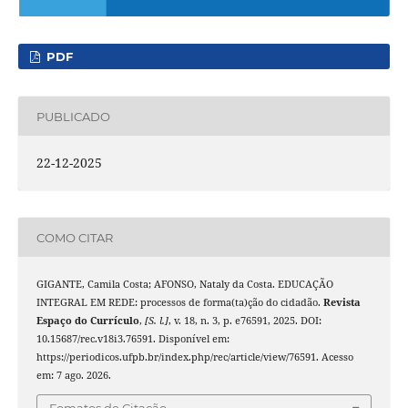
PDF
PUBLICADO
22-12-2025
COMO CITAR
GIGANTE, Camila Costa; AFONSO, Nataly da Costa. EDUCAÇÃO
INTEGRAL EM REDE: processos de forma(ta)ção do cidadão.
Revista
Espaço do Currículo
,
[S. l.]
, v. 18, n. 3, p. e76591, 2025. DOI:
10.15687/rec.v18i3.76591. Disponível em:
https://periodicos.ufpb.br/index.php/rec/article/view/76591. Acesso
em: 7 ago. 2026.
Fomatos de Citação