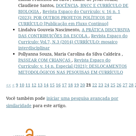
Claudiene Santos,
DOCÊNCIA, BNCC E CURRÍCULO DE
BIOLOGIA
,
Revista Espaço do Currículo: v. 16 n. 1
(2023): POR OUTROS PROJETOS POLÍTICOS DE
CURRÍCULO [Publicação em Fluxo Contínuo]
Lindalva Gouveia Nascimento,
A PRÁTICA DISCURSIVA
DAS CONTRIBUIÇÕES DA ESCOLA
,
Revista Espaço do
Currículo: Vol.7, N.3 (2014) CURRÍCULO: mosaico
interdisciplinar
Pollyanna Souza, Maria Carolina da Silva Caldeira ,
PASSEAR COM CRIANÇAS
,
Revista Espaço do
Currículo: v. 14 n. Especial (2021): DESLOCAMENTOS
METODOLÓGICOS NAS PESQUISAS EM CURRÍCULO
<<
<
9
10
11
12
13
14
15
16
17
18
19
20
21
22
23
24
25
26
27
28
Você também pode
iniciar uma pesquisa avançada por
similaridade
para este artigo.