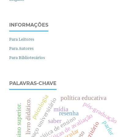
INFORMAÇÕES
Para Leitores
Para Autores
Para Bibliotecários
PALAVRAS-CHAVE
psicologia
política educativa
espaço universitário
livro didático.
pós-graduação
.
mídia
resenha
políticas de avaliação
prática de ensino
saber
parfor
território
e
n
s
i
n
o
s
u
p
e
r
i
o
r
afeto