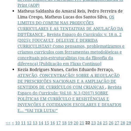
Print (AOP)
Matheus Saldanha do Amaral Reis, Pedro Ferreira de
Lima Crespo, Matheus Lucas dos Santos Silva,
OS
LIMITES DO COMUM NAS PRODUÇÕES
CURRICULARES E AS TENTATIVAS DE ANULAÇÃO DA
DIFFÉRANCE
,
Revista Espaço do Currículo: v. 18 n. 2
(2025): FOUCAULT, DELEUZE E DERRIDA
CURRICULISTAS? Como pensamos, problematizamos e
criamos currículos com ferramentas metodológicas e
conceituais pós-estruturalistas (ou da filosofia da
diferença) [Publicação em Fluxo Contínuo]
Kezia Rodrigues Nunes, Carlos Eduardo Ferraço,
ATENÇÃO, CONCENTRAÇÃO! SOBRE A REGULAÇÃO
DE PRESCRIÇÕES NACIONAIS E A AMPLIAÇÃO DE
SENTIDOS DE CURRÍCULOS COM CRIANÇAS
,
Revista
Espaço do Currículo: Vol.10, N.3 (2017) SOBRE
POLÍTICAS EM CURRÍCULO E RESISTÊNCIAS E
INVENÇÕES E COTIDIANOS ESCOLARES E DESAFIOS
E... “VAI TER LUTA!”
<<
<
10
11
12
13
14
15
16
17
18
19
20
21
22
23
24
25
26
27
28
29