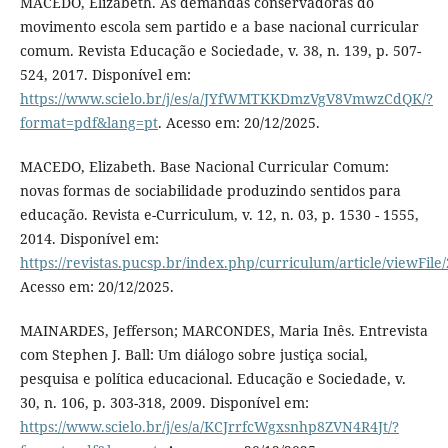
MACEDO, Elizabeth. As demandas conservadoras do
movimento escola sem partido e a base nacional curricular
comum. Revista Educação e Sociedade, v. 38, n. 139, p. 507-
524, 2017. Disponível em:
https://www.scielo.br/j/es/a/JYfWMTKKDmzVgV8VmwzCdQK/?
format=pdf&lang=pt
. Acesso em: 20/12/2025.
MACEDO, Elizabeth. Base Nacional Curricular Comum:
novas formas de sociabilidade produzindo sentidos para
educação. Revista e-Curriculum, v. 12, n. 03, p. 1530 - 1555,
2014. Disponível em:
https://revistas.pucsp.br/index.php/curriculum/article/viewFil
Acesso em: 20/12/2025.
MAINARDES, Jefferson; MARCONDES, Maria Inês. Entrevista
com Stephen J. Ball: Um diálogo sobre justiça social,
pesquisa e política educacional. Educação e Sociedade, v.
30, n. 106, p. 303-318, 2009. Disponível em:
https://www.scielo.br/j/es/a/KCJrrfcWgxsnhp8ZVN4R4Jt/?