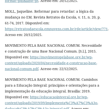
format=pdf&lang=pt
. Acesso em: 20/12/2025.
MOLL, Jaqueline. Reformar para retardar: a lógica da
mudança no EM. Revista Retratos da Escola, v. 11, n. 20, p.
61-74, 2017. Disponível em:
https://retratosdaescola.emnuvens.com.br/rde/article/view/771
.
Acesso em: 20/12/2025.
MOVIMENTO PELA BASE NACIONAL COMUM. Necessidade
e construção de uma Base Nacional Comum. [S.l.], 2015.
Disponível em:
https://movimentopelabase.org.br/wp-
content/uploads/2020/04/necessidade-e-construcao-base-
nacional-comum.pdf
. Acesso em: 22/12/2025.
MOVIMENTO PELA BASE NACIONAL COMUM. Caminhos
para a Educação Integral: princípios e orientações para a
implementação da educação integral. Brasília: 2019.
Disponível em:
https://educacaointegral.org.br/wp-
content/uploads/2019/09/implementa%C3%A7%C3%A3o-
daduca%C3%A7%C3%A3o-integral.pdf
. Acesso em: