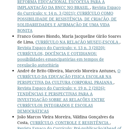
REFORMA EDUCACIONAL ESCOCESA PARA A
IMPLANTAÇÃO DA BNCC NO BRASIL
,
Revista Espaço
do Currículo: v. 14 n. 3 (2021): CURRÍCULO COMO
POSSIBILIDADE DE RESISTÊNCIA, DE CRIAÇÃO, DE
SOLIDARIEDADES E AFIRMAÇÃO DE UMA VIDA
BONITA
Franco Gomes Biondo, Maria Jacqueline Girão Soares
de Lima,
CURRÍCULO NA RELAÇÃO MUSEU-ESCOLA
,
Revista Espaço do Currículo: v. 13 n. 3 (2020):
CURRÍCULOS, DOCÊNCIA E COTIDIANOS:
possibilidades emancipatórias em tempos de
regulação autoritária
André de Brito Oliveira, Marcelo Moreira Antunes,
O
CURRÍCULO DA EDUCAÇÃO FISICA ESCOLAR NA
PERSPECTIVA DA CULTURA CORPORAL PRAIANA
,
Revista Espaço do Currículo: v. 19 n. 2 (2026):
TENDÊNCIAS E PERSPECTIVAS PARA A
INVESTIGAÇÃO SOBRE AS RELAÇÕES ENTRE
CURRÍCULOS INTEGRADOS E ESCOLAS
DEMOCRÁTICAS
João Marcos Vieira Moreira, Váldina Gonçalves da
Costa,
CURRÍCULO, CONTROLE E RESISTÊNCIA
,
Revista Espaço do Currículo: Pré-publicação/Ahead of