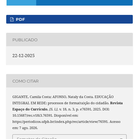
PDF
PUBLICADO
22-12-2025
COMO CITAR
GIGANTE, Camila Costa; AFONSO, Nataly da Costa. EDUCAÇÃO
INTEGRAL EM REDE: processos de forma(ta)ção do cidadão.
Revista
Espaço do Currículo
,
[S. l.]
, v. 18, n. 3, p. e76591, 2025. DOI:
10.15687/rec.v18i3.76591. Disponível em:
https://periodicos.ufpb.br/index.php/rec/article/view/76591. Acesso
em: 7 ago. 2026.
Fomatos de Citação