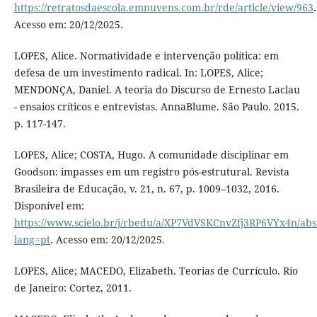
https://retratosdaescola.emnuvens.com.br/rde/article/view/963
.
Acesso em: 20/12/2025.
LOPES, Alice. Normatividade e intervenção política: em
defesa de um investimento radical. In: LOPES, Alice;
MENDONÇA, Daniel. A teoria do Discurso de Ernesto Laclau
- ensaios críticos e entrevistas. AnnaBlume. São Paulo. 2015.
p. 117-147.
LOPES, Alice; COSTA, Hugo. A comunidade disciplinar em
Goodson: impasses em um registro pós-estrutural. Revista
Brasileira de Educação, v. 21, n. 67, p. 1009–1032, 2016.
Disponível em:
https://www.scielo.br/j/rbedu/a/XP7VdVSKCnvZfj3RP6VYx4n/abst
lang=pt
. Acesso em: 20/12/2025.
LOPES, Alice; MACEDO, Elizabeth. Teorias de Currículo. Rio
de Janeiro: Cortez, 2011.