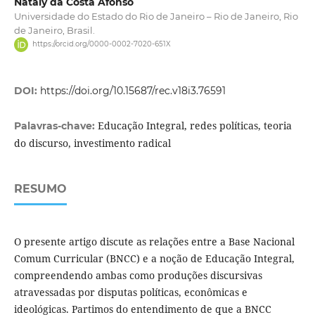
Nataly da Costa Afonso
Universidade do Estado do Rio de Janeiro – Rio de Janeiro, Rio
de Janeiro, Brasil.
https://orcid.org/0000-0002-7020-651X
DOI:
https://doi.org/10.15687/rec.v18i3.76591
Educação Integral, redes políticas, teoria
Palavras-chave:
do discurso, investimento radical
RESUMO
O presente artigo discute as relações entre a Base Nacional
Comum Curricular (BNCC) e a noção de Educação Integral,
compreendendo ambas como produções discursivas
atravessadas por disputas políticas, econômicas e
ideológicas. Partimos do entendimento de que a BNCC