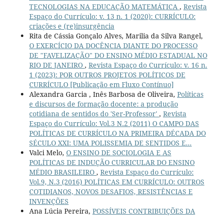
TECNOLOGIAS NA EDUCAÇÃO MATEMÁTICA
,
Revista
Espaço do Currículo: v. 13 n. 1 (2020): CURRÍCULO:
criações e (re)insurgência
Rita de Cássia Gonçalo Alves, Marilia da Silva Rangel,
O EXERCÍCIO DA DOCÊNCIA DIANTE DO PROCESSO
DE "FAVELIZAÇÃO" DO ENSINO MÉDIO ESTADUAL NO
RIO DE JANEIRO
,
Revista Espaço do Currículo: v. 16 n.
1 (2023): POR OUTROS PROJETOS POLÍTICOS DE
CURRÍCULO [Publicação em Fluxo Contínuo]
Alexandra Garcia , Inês Barbosa de Oliveira,
Políticas
e discursos de formação docente: a produção
cotidiana de sentidos do 'Ser-Professor'
,
Revista
Espaço do Currículo: Vol.3 N.2 (2011) O CAMPO DAS
POLÍTICAS DE CURRÍCULO NA PRIMEIRA DÉCADA DO
SÉCULO XXI: UMA POLISSEMIA DE SENTIDOS E...
Valci Melo,
O ENSINO DE SOCIOLOGIA E AS
POLÍTICAS DE INDUÇÃO CURRICULAR DO ENSINO
MÉDIO BRASILEIRO
,
Revista Espaço do Currículo:
Vol.9, N.3 (2016) POLÍTICAS EM CURRÍCULO: OUTROS
COTIDIANOS, NOVOS DESAFIOS, RESISTÊNCIAS E
INVENÇÕES
Ana Lúcia Pereira,
POSSÍVEIS CONTRIBUIÇÕES DA