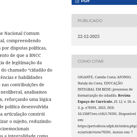
PDF
PUBLICADO
Base Nacional Comum
22-12-2025
gral, compreendendo
por disputas políticas,
mento de que a BNCC
COMO CITAR
ia de legitimação da
o do chamado “cidadão do
tências e habilidades
GIGANTE, Camila Costa; AFONSO,
Nataly da Costa. EDUCAÇÃO
 nas contribuições de
INTEGRAL EM REDE: processos de
 neoliberal, analisamos
forma(ta)ção do cidadão.
Revista
am, reforçando uma lógica
Espaço do Currículo
,
[S. l.]
, v. 18, n.
e política desenvolvida
3, p. e76591, 2025. DOI:
 articulação constrói
10.15687/rec.v18i3.76591. Disponível
em:
zar o sujeito, reduzindo-
https://periodicos.ufpb.br/index.php/
ocioemocionais
ec/article/view/76591. Acesso em: 7
os a integralidade como