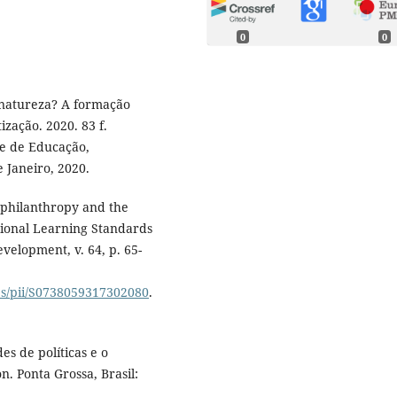
0
0
 natureza? A formação
zação. 2020. 83 f.
e de Educação,
 Janeiro, 2020.
philanthropy and the
ational Learning Standards
evelopment, v. 64, p. 65-
abs/pii/S0738059317302080
.
s de políticas e o
. Ponta Grossa, Brasil: