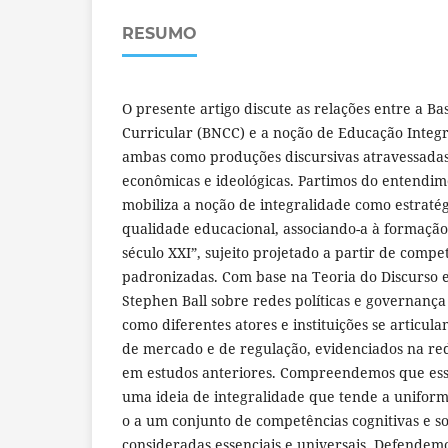
RESUMO
O presente artigo discute as relações entre a 
Curricular (BNCC) e a noção de Educação Inte
ambas como produções discursivas atravessadas 
econômicas e ideológicas. Partimos do entendi
mobiliza a noção de integralidade como estratég
qualidade educacional, associando-a à formaçã
século XXI”, sujeito projetado a partir de compe
padronizadas. Com base na Teoria do Discurso e
Stephen Ball sobre redes políticas e governança
como diferentes atores e instituições se articul
de mercado e de regulação, evidenciados na red
em estudos anteriores. Compreendemos que essa
uma ideia de integralidade que tende a uniformi
o a um conjunto de competências cognitivas e s
consideradas essenciais e universais. Defendem