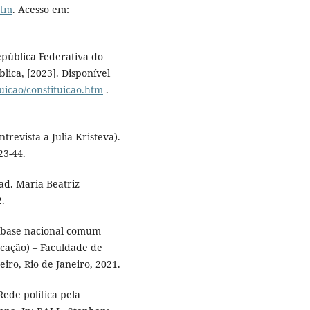
htm
. Acesso em:
epública Federativa do
blica, [2023]. Disponível
tuicao/constituicao.htm
.
revista a Julia Kristeva).
23-44.
ad. Maria Beatriz
2.
a base nacional comum
ucação) – Faculdade de
iro, Rio de Janeiro, 2021.
ede política pela