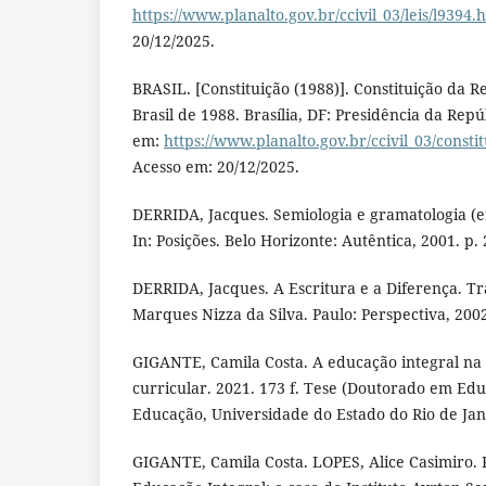
https://www.planalto.gov.br/ccivil_03/leis/l9394.
20/12/2025.
BRASIL. [Constituição (1988)]. Constituição da R
Brasil de 1988. Brasília, DF: Presidência da Repú
em:
https://www.planalto.gov.br/ccivil_03/consti
Acesso em: 20/12/2025.
DERRIDA, Jacques. Semiologia e gramatologia (ent
In: Posições. Belo Horizonte: Autêntica, 2001. p. 
DERRIDA, Jacques. A Escritura e a Diferença. Tr
Marques Nizza da Silva. Paulo: Perspectiva, 200
GIGANTE, Camila Costa. A educação integral n
curricular. 2021. 173 f. Tese (Doutorado em Ed
Educação, Universidade do Estado do Rio de Jane
GIGANTE, Camila Costa. LOPES, Alice Casimiro. R