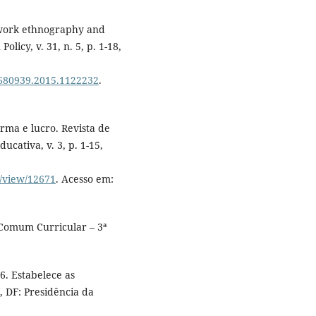
twork ethnography and
olicy, v. 31, n. 5, p. 1-18,
2680939.2015.1122232
.
rma e lucro. Revista de
ucativa, v. 3, p. 1-15,
e/view/12671
. Acesso em:
 Comum Curricular – 3ª
6. Estabelece as
, DF: Presidência da