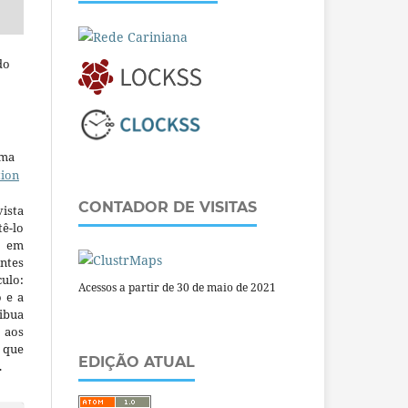
do
uma
tion
CONTADOR DE VISITAS
ista
ê-lo
m em
ntes
culo:
Acessos a partir de 30 de maio de 2021
o e a
ibua
 aos
a que
EDIÇÃO ATUAL
.