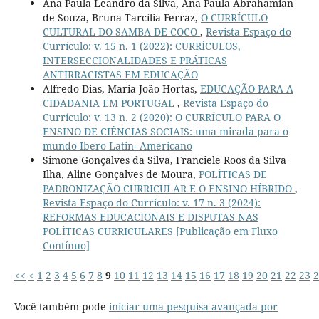
Ana Paula Leandro da Silva, Ana Paula Abrahamian
de Souza, Bruna Tarcília Ferraz,
O CURRÍCULO
CULTURAL DO SAMBA DE COCO
,
Revista Espaço do
Currículo: v. 15 n. 1 (2022): CURRÍCULOS,
INTERSECCIONALIDADES E PRÁTICAS
ANTIRRACISTAS EM EDUCAÇÃO
Alfredo Dias, Maria João Hortas,
EDUCAÇÃO PARA A
CIDADANIA EM PORTUGAL
,
Revista Espaço do
Currículo: v. 13 n. 2 (2020): O CURRÍCULO PARA O
ENSINO DE CIÊNCIAS SOCIAIS: uma mirada para o
mundo Ibero Latin- Americano
Simone Gonçalves da Silva, Franciele Roos da Silva
Ilha, Aline Gonçalves de Moura,
POLÍTICAS DE
PADRONIZAÇÃO CURRICULAR E O ENSINO HÍBRIDO
,
Revista Espaço do Currículo: v. 17 n. 3 (2024):
REFORMAS EDUCACIONAIS E DISPUTAS NAS
POLÍTICAS CURRICULARES [Publicação em Fluxo
Contínuo]
<<
<
1
2
3
4
5
6
7
8
9
10
11
12
13
14
15
16
17
18
19
20
21
22
23
2
Você também pode
iniciar uma pesquisa avançada por