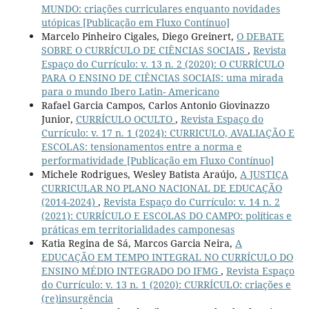
MUNDO: criações curriculares enquanto novidades
utópicas [Publicação em Fluxo Contínuo]
Marcelo Pinheiro Cigales, Diego Greinert,
O DEBATE
SOBRE O CURRÍCULO DE CIÊNCIAS SOCIAIS
,
Revista
Espaço do Currículo: v. 13 n. 2 (2020): O CURRÍCULO
PARA O ENSINO DE CIÊNCIAS SOCIAIS: uma mirada
para o mundo Ibero Latin- Americano
Rafael Garcia Campos, Carlos Antonio Giovinazzo
Junior,
CURRÍCULO OCULTO
,
Revista Espaço do
Currículo: v. 17 n. 1 (2024): CURRICULO, AVALIAÇÃO E
ESCOLAS: tensionamentos entre a norma e
performatividade [Publicação em Fluxo Contínuo]
Michele Rodrigues, Wesley Batista Araújo,
A JUSTIÇA
CURRICULAR NO PLANO NACIONAL DE EDUCAÇÃO
(2014-2024)
,
Revista Espaço do Currículo: v. 14 n. 2
(2021): CURRÍCULO E ESCOLAS DO CAMPO: políticas e
práticas em territorialidades camponesas
Katia Regina de Sá, Marcos Garcia Neira,
A
EDUCAÇÃO EM TEMPO INTEGRAL NO CURRÍCULO DO
ENSINO MÉDIO INTEGRADO DO IFMG
,
Revista Espaço
do Currículo: v. 13 n. 1 (2020): CURRÍCULO: criações e
(re)insurgência