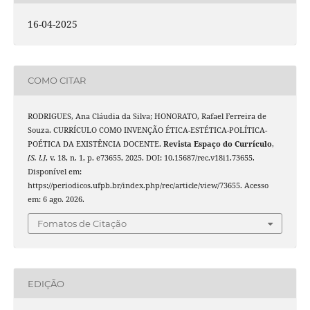
16-04-2025
COMO CITAR
RODRIGUES, Ana Cláudia da Silva; HONORATO, Rafael Ferreira de
Souza. CURRÍCULO COMO INVENÇÃO ÉTICA-ESTÉTICA-POLÍTICA-
POÉTICA DA EXISTÊNCIA DOCENTE.
Revista Espaço do Currículo
,
[S. l.]
, v. 18, n. 1, p. e73655, 2025. DOI: 10.15687/rec.v18i1.73655.
Disponível em:
https://periodicos.ufpb.br/index.php/rec/article/view/73655. Acesso
em: 6 ago. 2026.
Fomatos de Citação
EDIÇÃO