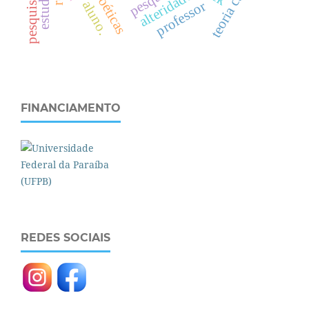
estudante
alteridade
aluno.
professor
FINANCIAMENTO
REDES SOCIAIS