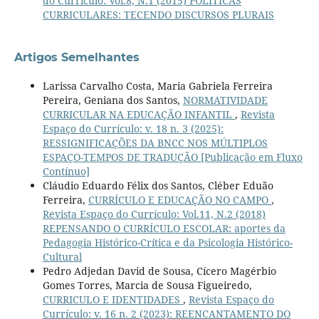
do Currículo: Vol.8, N.1 (2015) POLÍTICAS
CURRICULARES: TECENDO DISCURSOS PLURAIS
Artigos Semelhantes
Larissa Carvalho Costa, Maria Gabriela Ferreira
Pereira, Geniana dos Santos,
NORMATIVIDADE
CURRICULAR NA EDUCAÇÃO INFANTIL
,
Revista
Espaço do Currículo: v. 18 n. 3 (2025):
RESSIGNIFICAÇÕES DA BNCC NOS MÚLTIPLOS
ESPAÇO-TEMPOS DE TRADUÇÃO [Publicação em Fluxo
Contínuo]
Cláudio Eduardo Félix dos Santos, Cléber Eduão
Ferreira,
CURRÍCULO E EDUCAÇÃO NO CAMPO
,
Revista Espaço do Currículo: Vol.11, N.2 (2018)
REPENSANDO O CURRÍCULO ESCOLAR: aportes da
Pedagogia Histórico-Crítica e da Psicologia Histórico-
Cultural
Pedro Adjedan David de Sousa, Cícero Magérbio
Gomes Torres, Marcia de Sousa Figueiredo,
CURRICULO E IDENTIDADES
,
Revista Espaço do
Currículo: v. 16 n. 2 (2023): REENCANTAMENTO DO