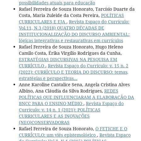
possibilidades atuais para educação
Rafael Ferreira de Souza Honorato, Tarcísio Duarte da
Costa, Maria Zuleide da Costa Pereira,
POLÍTICAS
CURRICULARES E EJA
,
Revista Espaço do Currículo:
Vol.11, N.3 (2018) QUATRO DÉCADAS DE
INSTITUCIONALIZAÇÃO DO DISCURSO AMBIENTAL:
lógicas integrativas e restaurativas em currículos
Rafael Ferreira de Souza Honorato, Hugo Heleno
Camilo Costa, Érika Virgílio Rodrigues da Cunha,
ESTRATÉGIAS DISCURSIVAS NA PESQUISA EM
CURRÍCULO
,
Revista Espaço do Currículo: v. 15 n. 2
(2022): CURRÍCULO E TEORIA DO DISCURSO: temas,
estratégias e perspectivas...
Anne Karoline Cantalice Sena, Angela Cristina Alves
Albino, Ana Cláudia da Silva Rodrigues,
REDES
POLÍTICAS QUE INFLUENCIARAM A ELABORAÇÃO DA
BNCC PARA O ENSINO MÉDIO
,
Revista Espaço do
Currículo: v. 14 n. 1 (2021): POLÍTICAS
CURRICULARES E AS INOVAÇÕES
(NEO)CONSERVADORAS
Rafael Ferreira de Souza Honorato,
O FETICHE E O
CURRÍCULO: um viés epistemológico
,
Revista Espaço