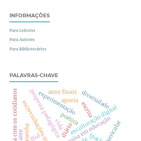
INFORMAÇÕES
Para Leitores
Para Autores
Para Bibliotecários
PALAVRAS-CHAVE
proposta pedagógica
anos finais
pesquisa com os cotidianos
diversidade
experimentação
aporia
escrevinhações-poéticas
escrita
enculturação digital
poética
pesquisa em educação
vida
teoria curricular
diário
resenha
tpack
ffsd