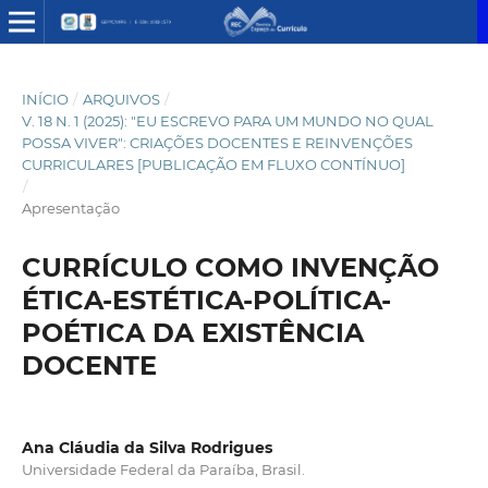
INÍCIO
/
ARQUIVOS
/
V. 18 N. 1 (2025): "EU ESCREVO PARA UM MUNDO NO QUAL
POSSA VIVER": CRIAÇÕES DOCENTES E REINVENÇÕES
CURRICULARES [PUBLICAÇÃO EM FLUXO CONTÍNUO]
/
Apresentação
CURRÍCULO COMO INVENÇÃO
ÉTICA-ESTÉTICA-POLÍTICA-
POÉTICA DA EXISTÊNCIA
DOCENTE
Ana Cláudia da Silva Rodrigues
Universidade Federal da Paraíba, Brasil.