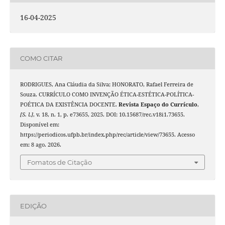
16-04-2025
COMO CITAR
RODRIGUES, Ana Cláudia da Silva; HONORATO, Rafael Ferreira de
Souza. CURRÍCULO COMO INVENÇÃO ÉTICA-ESTÉTICA-POLÍTICA-
POÉTICA DA EXISTÊNCIA DOCENTE.
Revista Espaço do Currículo
,
[S. l.]
, v. 18, n. 1, p. e73655, 2025. DOI: 10.15687/rec.v18i1.73655.
Disponível em:
https://periodicos.ufpb.br/index.php/rec/article/view/73655. Acesso
em: 8 ago. 2026.
Fomatos de Citação
EDIÇÃO