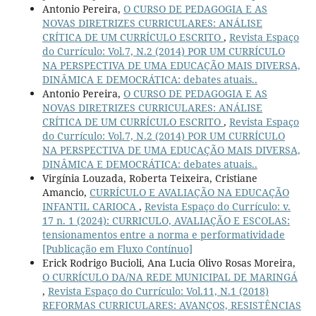
Antonio Pereira,
O CURSO DE PEDAGOGIA E AS
NOVAS DIRETRIZES CURRICULARES: ANÁLISE
CRÍTICA DE UM CURRÍCULO ESCRITO
,
Revista Espaço
do Currículo: Vol.7, N.2 (2014) POR UM CURRÍCULO
NA PERSPECTIVA DE UMA EDUCAÇÃO MAIS DIVERSA,
DINÂMICA E DEMOCRÁTICA: debates atuais..
Antonio Pereira,
O CURSO DE PEDAGOGIA E AS
NOVAS DIRETRIZES CURRICULARES: ANÁLISE
CRÍTICA DE UM CURRÍCULO ESCRITO
,
Revista Espaço
do Currículo: Vol.7, N.2 (2014) POR UM CURRÍCULO
NA PERSPECTIVA DE UMA EDUCAÇÃO MAIS DIVERSA,
DINÂMICA E DEMOCRÁTICA: debates atuais..
Virgínia Louzada, Roberta Teixeira, Cristiane
Amancio,
CURRÍCULO E AVALIAÇÃO NA EDUCAÇÃO
INFANTIL CARIOCA
,
Revista Espaço do Currículo: v.
17 n. 1 (2024): CURRICULO, AVALIAÇÃO E ESCOLAS:
tensionamentos entre a norma e performatividade
[Publicação em Fluxo Contínuo]
Erick Rodrigo Bucioli, Ana Lucia Olivo Rosas Moreira,
O CURRÍCULO DA/NA REDE MUNICIPAL DE MARINGÁ
,
Revista Espaço do Currículo: Vol.11, N.1 (2018)
REFORMAS CURRICULARES: AVANÇOS, RESISTÊNCIAS