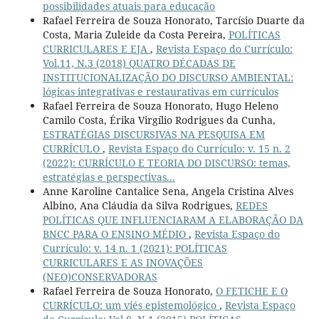
possibilidades atuais para educação
Rafael Ferreira de Souza Honorato, Tarcísio Duarte da
Costa, Maria Zuleide da Costa Pereira,
POLÍTICAS
CURRICULARES E EJA
,
Revista Espaço do Currículo:
Vol.11, N.3 (2018) QUATRO DÉCADAS DE
INSTITUCIONALIZAÇÃO DO DISCURSO AMBIENTAL:
lógicas integrativas e restaurativas em currículos
Rafael Ferreira de Souza Honorato, Hugo Heleno
Camilo Costa, Érika Virgílio Rodrigues da Cunha,
ESTRATÉGIAS DISCURSIVAS NA PESQUISA EM
CURRÍCULO
,
Revista Espaço do Currículo: v. 15 n. 2
(2022): CURRÍCULO E TEORIA DO DISCURSO: temas,
estratégias e perspectivas...
Anne Karoline Cantalice Sena, Angela Cristina Alves
Albino, Ana Cláudia da Silva Rodrigues,
REDES
POLÍTICAS QUE INFLUENCIARAM A ELABORAÇÃO DA
BNCC PARA O ENSINO MÉDIO
,
Revista Espaço do
Currículo: v. 14 n. 1 (2021): POLÍTICAS
CURRICULARES E AS INOVAÇÕES
(NEO)CONSERVADORAS
Rafael Ferreira de Souza Honorato,
O FETICHE E O
CURRÍCULO: um viés epistemológico
,
Revista Espaço