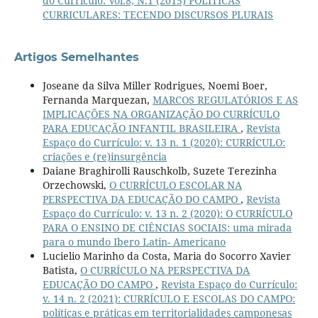
do Currículo: Vol.8, N.1 (2015) POLÍTICAS
CURRICULARES: TECENDO DISCURSOS PLURAIS
Artigos Semelhantes
Joseane da Silva Miller Rodrigues, Noemi Boer,
Fernanda Marquezan,
MARCOS REGULATÓRIOS E AS
IMPLICAÇÕES NA ORGANIZAÇÃO DO CURRÍCULO
PARA EDUCAÇÃO INFANTIL BRASILEIRA
,
Revista
Espaço do Currículo: v. 13 n. 1 (2020): CURRÍCULO:
criações e (re)insurgência
Daiane Braghirolli Rauschkolb, Suzete Terezinha
Orzechowski,
O CURRÍCULO ESCOLAR NA
PERSPECTIVA DA EDUCAÇÃO DO CAMPO
,
Revista
Espaço do Currículo: v. 13 n. 2 (2020): O CURRÍCULO
PARA O ENSINO DE CIÊNCIAS SOCIAIS: uma mirada
para o mundo Ibero Latin- Americano
Lucielio Marinho da Costa, Maria do Socorro Xavier
Batista,
O CURRÍCULO NA PERSPECTIVA DA
EDUCAÇÃO DO CAMPO
,
Revista Espaço do Currículo:
v. 14 n. 2 (2021): CURRÍCULO E ESCOLAS DO CAMPO:
políticas e práticas em territorialidades camponesas