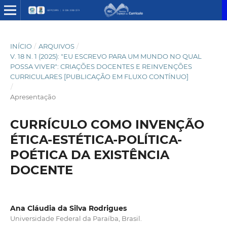
INÍCIO
/
ARQUIVOS
/
V. 18 N. 1 (2025): "EU ESCREVO PARA UM MUNDO NO QUAL
POSSA VIVER": CRIAÇÕES DOCENTES E REINVENÇÕES
CURRICULARES [PUBLICAÇÃO EM FLUXO CONTÍNUO]
/
Apresentação
CURRÍCULO COMO INVENÇÃO
ÉTICA-ESTÉTICA-POLÍTICA-
POÉTICA DA EXISTÊNCIA
DOCENTE
Ana Cláudia da Silva Rodrigues
Universidade Federal da Paraíba, Brasil.