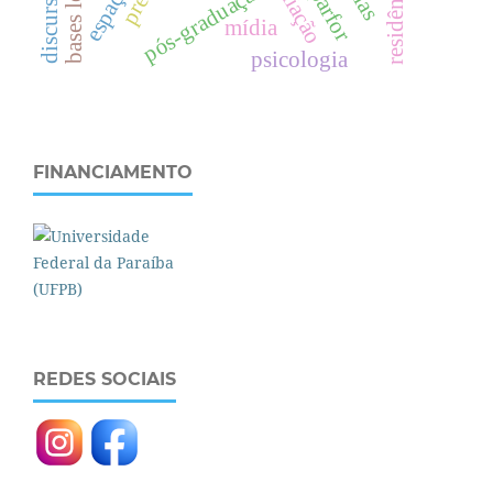
bases legais
pós-graduação
parfor
mídia
psicologia
FINANCIAMENTO
REDES SOCIAIS