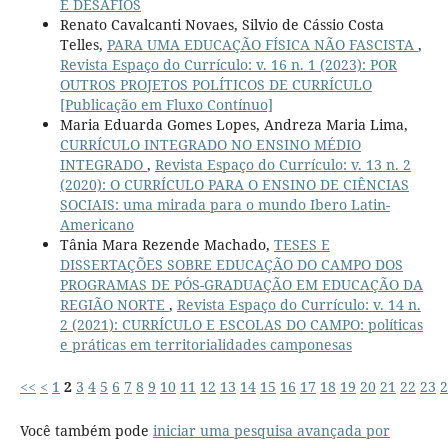
E DESAFIOS
Renato Cavalcanti Novaes, Silvio de Cássio Costa
Telles,
PARA UMA EDUCAÇÃO FÍSICA NÃO FASCISTA
,
Revista Espaço do Currículo: v. 16 n. 1 (2023): POR
OUTROS PROJETOS POLÍTICOS DE CURRÍCULO
[Publicação em Fluxo Contínuo]
Maria Eduarda Gomes Lopes, Andreza Maria Lima,
CURRÍCULO INTEGRADO NO ENSINO MÉDIO
INTEGRADO
,
Revista Espaço do Currículo: v. 13 n. 2
(2020): O CURRÍCULO PARA O ENSINO DE CIÊNCIAS
SOCIAIS: uma mirada para o mundo Ibero Latin-
Americano
Tânia Mara Rezende Machado,
TESES E
DISSERTAÇÕES SOBRE EDUCAÇÃO DO CAMPO DOS
PROGRAMAS DE PÓS-GRADUAÇÃO EM EDUCAÇÃO DA
REGIÃO NORTE
,
Revista Espaço do Currículo: v. 14 n.
2 (2021): CURRÍCULO E ESCOLAS DO CAMPO: políticas
e práticas em territorialidades camponesas
<<
<
1
2
3
4
5
6
7
8
9
10
11
12
13
14
15
16
17
18
19
20
21
22
23
2
Você também pode
iniciar uma pesquisa avançada por