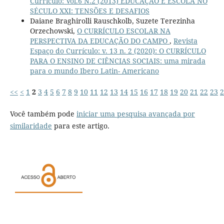
Currículo: Vol.6 N.2 (2013) EDUCAÇÃO E ESCOLA NO
SÉCULO XXI: TENSÕES E DESAFIOS
Daiane Braghirolli Rauschkolb, Suzete Terezinha
Orzechowski,
O CURRÍCULO ESCOLAR NA
PERSPECTIVA DA EDUCAÇÃO DO CAMPO
,
Revista
Espaço do Currículo: v. 13 n. 2 (2020): O CURRÍCULO
PARA O ENSINO DE CIÊNCIAS SOCIAIS: uma mirada
para o mundo Ibero Latin- Americano
<<
<
1
2
3
4
5
6
7
8
9
10
11
12
13
14
15
16
17
18
19
20
21
22
23
2
Você também pode
iniciar uma pesquisa avançada por
similaridade
para este artigo.