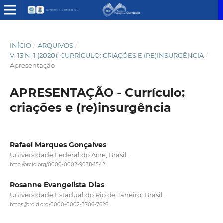
INÍCIO
/
ARQUIVOS
/
V. 13 N. 1 (2020): CURRÍCULO: CRIAÇÕES E (RE)INSURGÊNCIA
/
Apresentação
APRESENTAÇÃO - Currículo:
criações e (re)insurgência
Rafael Marques Gonçalves
Universidade Federal do Acre, Brasil.
http://orcid.org/0000-0002-9038-1542
Rosanne Evangelista Dias
Universidade Estadual do Rio de Janeiro, Brasil.
https://orcid.org/0000-0002-3706-7626