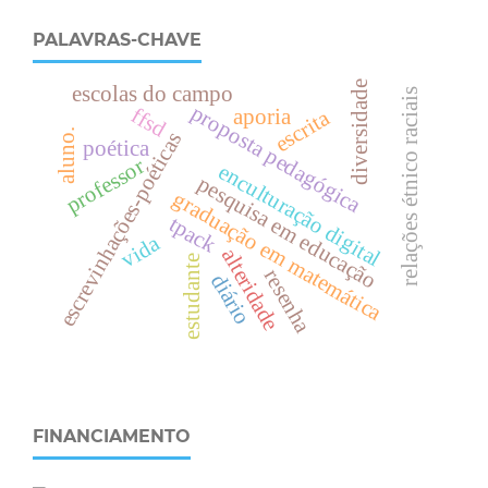
PALAVRAS-CHAVE
diversidade
escolas do campo
relações étnico raciais
proposta pedagógica
ffsd
aporia
escrita
aluno.
escrevinhações-poéticas
poética
professor
enculturação digital
pesquisa em educação
graduação em matemática
tpack
vida
alteridade
estudante
resenha
diário
FINANCIAMENTO