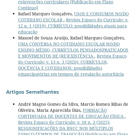
reinvenções curriculares [Publicação em Fluxo
Contínuo]
Rafael Marques Gonçalves,
USOS E CONSUMOS NO/DO
COTIDIANO ESCOLAR
,
Revista Espaço do Currículo: v.
12 n. 1 (2019): CURRÍCULO: possibilidades atuais para
educação
Manoel de Souza Araújo, Rafael Marques Gonçalves,
UMA CONVERSA NO COTIDIANO ESCOLAR NO/DO
ENSINO MÉDIO, CURRÍCULOS PENSADOSPRATICADOS
E MOVIMENTOS DE (RE)EXISTÊNCIA
,
Revista Espaço
do Currículo: v. 13 n. 3 (2020): CURRÍCULOS,
DOCÊNCIA E COTIDIANOS: possibilidades
emancipatórias em tempos de regulação autoritária
Artigos Semelhantes
André Magno Gomes da Silva, Marcio Romeu Ribas de
Oliveira, Maria Aparecida Dias,
FORMAÇÃO
CONTINUADA DE DOCENTES DE EDUCAÇÃO FÍSICA
,
Revista Espaço do Currículo: v. 18 n. 3 (2025):
RESSIGNIFICAÇÕES DA BNCC NOS MÚLTIPLOS
ESPAÇO-TEMPOS DE TRADUÇÃO [Publicação em Fluxo