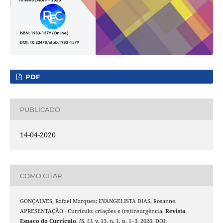
PDF
PUBLICADO
14-04-2020
COMO CITAR
GONÇALVES, Rafael Marques; EVANGELISTA DIAS, Rosanne.
APRESENTAÇÃO - Currículo: criações e (re)insurgência.
Revista
Espaço do Currículo
,
[S. l.]
, v. 13, n. 1, p. 1–3, 2020. DOI: