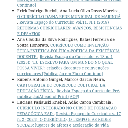
Contínuo]
Erick Rodrigo Bucioli, Ana Lucia Olivo Rosas Moreira,
O CURRÍCULO DA/NA REDE MUNICIPAL DE MARINGÁ
,
Revista Espaço do Currículo: Vol.11, N.1 (2018)
REFORMAS CURRICULARES: AVANÇOS, RESISTÊNCIAS
E DESAFIOS
Ana Cláudia da Silva Rodrigues, Rafael Ferreira de
Souza Honorato,
CURRÍCULO COMO INVENÇÃO
ÉTICA-ESTÉTICA-POLÍTICA-POÉTICA DA EXISTÊNCIA
DOCENTE
,
Revista Espaço do Currículo: v. 18 n. 1
(2025): "EU ESCREVO PARA UM MUNDO NO QUAL
POSSA VIVER": criações docentes e reinvenções
curriculares [Publicação em Fluxo Contínuo]
Rubens Antonio Gurgel, Marcos Garcia Neira,
CARTOGRAFIA DO CURRÍCULO CULTURAL DA
EDUCAÇÃO FÍSICA
,
Revista Espaço do Currículo: Pré-
publicação/Ahead of Print (AOP)
Luciana Paslauski Knebel, Adão Caron Cambraia ,
CURRÍCULO INTEGRADO NO CURSO DE FORMAÇÃO
PEDAGÓGICA EAD
,
Revista Espaço do Currículo: v. 17
n. 2 (2024): O CURRÍCULO, O TEMPO E AS REDES
SOCIAIS: lugares de afetos e aceleração da vida