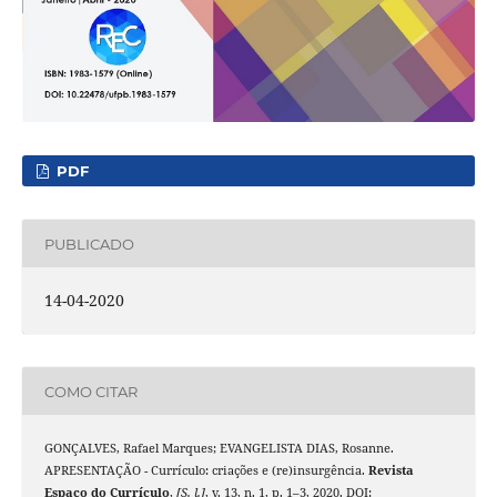
PDF
PUBLICADO
14-04-2020
COMO CITAR
GONÇALVES, Rafael Marques; EVANGELISTA DIAS, Rosanne.
APRESENTAÇÃO - Currículo: criações e (re)insurgência.
Revista
Espaço do Currículo
,
[S. l.]
, v. 13, n. 1, p. 1–3, 2020. DOI: