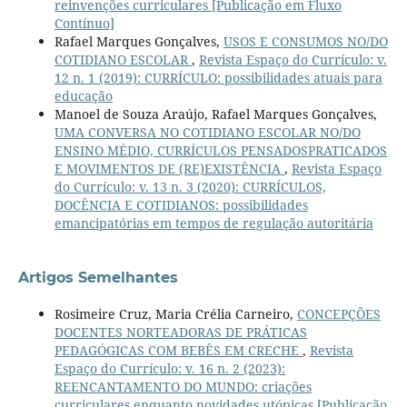
reinvenções curriculares [Publicação em Fluxo
Contínuo]
Rafael Marques Gonçalves,
USOS E CONSUMOS NO/DO
COTIDIANO ESCOLAR
,
Revista Espaço do Currículo: v.
12 n. 1 (2019): CURRÍCULO: possibilidades atuais para
educação
Manoel de Souza Araújo, Rafael Marques Gonçalves,
UMA CONVERSA NO COTIDIANO ESCOLAR NO/DO
ENSINO MÉDIO, CURRÍCULOS PENSADOSPRATICADOS
E MOVIMENTOS DE (RE)EXISTÊNCIA
,
Revista Espaço
do Currículo: v. 13 n. 3 (2020): CURRÍCULOS,
DOCÊNCIA E COTIDIANOS: possibilidades
emancipatórias em tempos de regulação autoritária
Artigos Semelhantes
Rosimeire Cruz, Maria Crélia Carneiro,
CONCEPÇÕES
DOCENTES NORTEADORAS DE PRÁTICAS
PEDAGÓGICAS COM BEBÊS EM CRECHE
,
Revista
Espaço do Currículo: v. 16 n. 2 (2023):
REENCANTAMENTO DO MUNDO: criações
curriculares enquanto novidades utópicas [Publicação