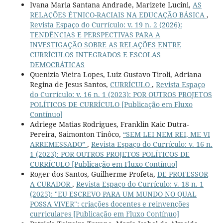
Ivana Maria Santana Andrade, Marizete Lucini,
AS
RELAÇÕES ÉTNICO-RACIAIS NA EDUCAÇÃO BÁSICA
,
Revista Espaço do Currículo: v. 19 n. 2 (2026):
TENDÊNCIAS E PERSPECTIVAS PARA A
INVESTIGAÇÃO SOBRE AS RELAÇÕES ENTRE
CURRÍCULOS INTEGRADOS E ESCOLAS
DEMOCRÁTICAS
Quenizia Vieira Lopes, Luiz Gustavo Tiroli, Adriana
Regina de Jesus Santos,
CURRÍCULO
,
Revista Espaço
do Currículo: v. 16 n. 1 (2023): POR OUTROS PROJETOS
POLÍTICOS DE CURRÍCULO [Publicação em Fluxo
Contínuo]
Adriege Matias Rodrigues, Franklin Kaic Dutra-
Pereira, Saimonton Tinôco,
“SEM LEI NEM REI, ME VI
ARREMESSADO”
,
Revista Espaço do Currículo: v. 16 n.
1 (2023): POR OUTROS PROJETOS POLÍTICOS DE
CURRÍCULO [Publicação em Fluxo Contínuo]
Roger dos Santos, Guilherme Profeta,
DE PROFESSOR
A CURADOR
,
Revista Espaço do Currículo: v. 18 n. 1
(2025): "EU ESCREVO PARA UM MUNDO NO QUAL
POSSA VIVER": criações docentes e reinvenções
curriculares [Publicação em Fluxo Contínuo]