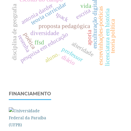
enculturação digital
teoria curricular
antonia darder
vida
disciplina de geografia
escrevinhações-poéticas
escrita
licenciatura em história
tpack
teoria política
proposta pedagógica
aporia
diversidade
pesquisa em educação
poética
resenha
ffsd
alteridade
professor
aluno.
diário
FINANCIAMENTO