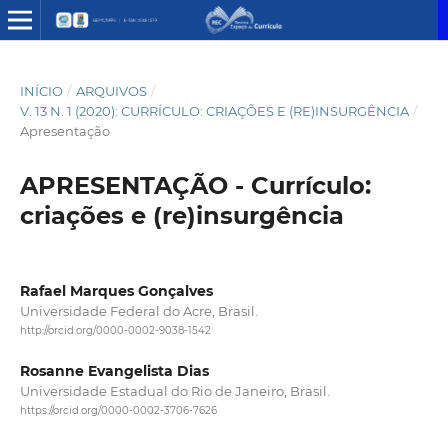
INÍCIO
/
ARQUIVOS
/
V. 13 N. 1 (2020): CURRÍCULO: CRIAÇÕES E (RE)INSURGÊNCIA
/
Apresentação
APRESENTAÇÃO - Currículo:
criações e (re)insurgência
Rafael Marques Gonçalves
Universidade Federal do Acre, Brasil.
http://orcid.org/0000-0002-9038-1542
Rosanne Evangelista Dias
Universidade Estadual do Rio de Janeiro, Brasil.
https://orcid.org/0000-0002-3706-7626