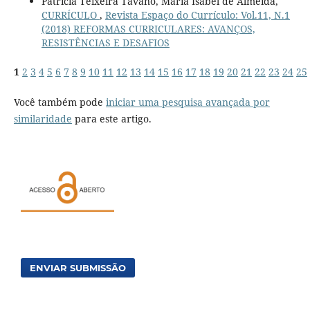
Patricia Teixeira Tavano, Maria Isabel de Almeida,
CURRÍCULO
,
Revista Espaço do Currículo: Vol.11, N.1
(2018) REFORMAS CURRICULARES: AVANÇOS,
RESISTÊNCIAS E DESAFIOS
1
2
3
4
5
6
7
8
9
10
11
12
13
14
15
16
17
18
19
20
21
22
23
24
25
Você também pode
iniciar uma pesquisa avançada por
similaridade
para este artigo.
ENVIAR SUBMISSÃO