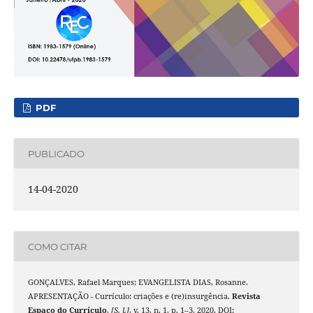
PDF
PUBLICADO
14-04-2020
COMO CITAR
GONÇALVES, Rafael Marques; EVANGELISTA DIAS, Rosanne.
APRESENTAÇÃO - Currículo: criações e (re)insurgência.
Revista
Espaço do Currículo
,
[S. l.]
, v. 13, n. 1, p. 1–3, 2020. DOI: