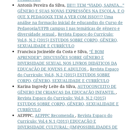
Antonis Pereira da Silva,
IH!!! TEM “VIADO, SAPATA...”
GÊNERO E SUAS NOVAS EXPRESSÕES NA ESCOLA. E O
QUE X PEDAGOGX TEM A VER COM ISSO!!!? Uma
análise na formação inicial de educandxs do Curso de
Pedagogia/UFPB campus I nas temáticas de gênero e
diversidade sexual
,
Revista Espaço do Currículo:
Vol.8, N.2 (2015) ESTUDOS SOBRE CORPO, GÊNERO,
SEXUALIDADE E CURRÍCULO
Francisca Jocineide da Costa e Silva,
“É BOM
APRENDER”: DISCUSSÕES SOBRE GÊNERO E
DIVERSIDADE SEXUAL NOS LIVROS DIDÁTICOS DA
EDUCAÇÃO DE JOVENS E ADULTOS
,
Revista Espaço
do Currículo: Vol.8, N.2 (2015) ESTUDOS SOBRE
CORPO, GÊNERO, SEXUALIDADE E CURRÍCULO
Karina Ingredy Leite da Silva,
AUTOCONCEITO DE
GÊNERO EM CRIANÇAS DA EDUCAÇÃO INFANTIL
,
Revista Espaço do Currículo: Vol.8, N.2 (2015)
ESTUDOS SOBRE CORPO, GÊNERO, SEXUALIDADE E
CURRÍCULO
AEPPPC,
AEPPPC Recomenda
,
Revista Espaço do
Currículo: Vol.4 N.1 (2011) EDUCAÇÃO E
DIVERSIDADE CULTURAL: (IM)POSSIBILIDADES DE