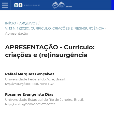
INÍCIO
/
ARQUIVOS
/
V. 13 N. 1 (2020): CURRÍCULO: CRIAÇÕES E (RE)INSURGÊNCIA
/
Apresentação
APRESENTAÇÃO - Currículo:
criações e (re)insurgência
Rafael Marques Gonçalves
Universidade Federal do Acre, Brasil.
http://orcid.org/0000-0002-9038-1542
Rosanne Evangelista Dias
Universidade Estadual do Rio de Janeiro, Brasil.
https://orcid.org/0000-0002-3706-7626