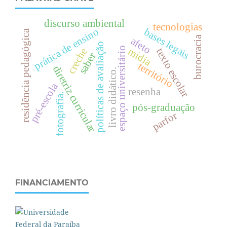
discurso ambiental
tecnologias
prática de ensino
bases legais
residência pedagógica
burocracia
afeto
políticas de avaliação
espaço universitário
mídia
creche
texto escolar
saber
território
diretriz curricular
livro didático.
pré-escola
resenha
fotografia.
pós-graduação
parfor
FINANCIAMENTO