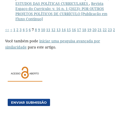
ESTUDOS DAS POLÍTICAS CURRICULARES
,
Revista
Espaço do Currículo: v. 16 n. 1 (2023): POR OUTROS
PROJETOS POLÍTICOS DE CURRÍCULO [Publicação em
Fluxo Contínuo]
<<
<
1
2
3
4
5
6
7
8
9
10
11
12
13
14
15
16
17
18
19
20
21
22
23
2
Você também pode
iniciar uma pesquisa avançada por
similaridade
para este artigo.
ENVIAR SUBMISSÃO