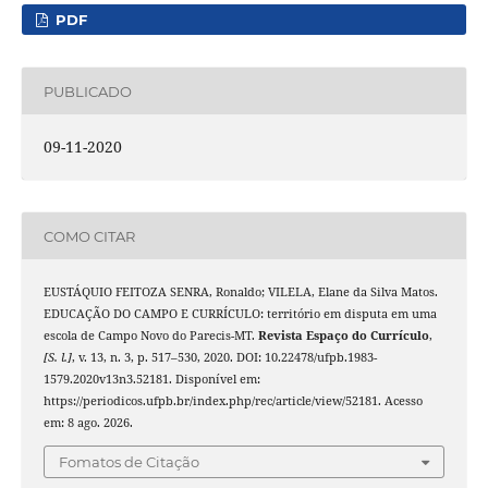
PDF
PUBLICADO
09-11-2020
COMO CITAR
EUSTÁQUIO FEITOZA SENRA, Ronaldo; VILELA, Elane da Silva Matos.
EDUCAÇÃO DO CAMPO E CURRÍCULO: território em disputa em uma
escola de Campo Novo do Parecis-MT.
Revista Espaço do Currículo
,
[S. l.]
, v. 13, n. 3, p. 517–530, 2020. DOI: 10.22478/ufpb.1983-
1579.2020v13n3.52181. Disponível em:
https://periodicos.ufpb.br/index.php/rec/article/view/52181. Acesso
em: 8 ago. 2026.
Fomatos de Citação