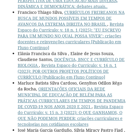
PERSPECTIVA DE UMA EDUCAÇÃO MAIS DIVERSA,
DINÂMICA E DEMOCRÁTICA: debates atuais..
Francisco Thiago Silva,
CURRÍCULOS FREIREANOS NA
BUSCA DE MUNDOS POSSÍVEIS EM TEMPOS DE
AVANÇOS DA EXTREMA DIREITA NO BRASIL
,
Revista
Espaço do Currículo: v. 18 n. 1 (2025): "EU ESCREVO
PARA UM MUNDO NO QUAL POSSA VIVER": criações
docentes e reinvenções curriculares [Publicação em
Fluxo Contínuo]
Elânia Francisca da Silva , Elaine de Jesus Souza,
Claudiene Santos,
DOCÊNCIA, BNCC E CURRÍCULO DE
BIOLOGIA
,
Revista Espaço do Currículo: v. 16 n. 1
(2023): POR OUTROS PROJETOS POLÍTICOS DE
CURRÍCULO [Publicação em Fluxo Contínuo]
Marluce Batista Silva Cardoso, Genylton Odilon Rêgo
da Rocha,
ORIENTAÇÕES OFICIAIS DA REDE
MUNICIPAL DE EDUCAÇÃO DE BELÉM PARA AS
PRÁTICAS CURRICULARES EM TEMPOS DE PANDEMIA
DE COVID-19 NOS ANOS 2020 E 2021
,
Revista Espaço
do Currículo: v. 15 n. 3 (2022): O QUE GANHAMOS, O
QUE NÃO PODEMOS PERDER: criações curriculares e
tecnologias nos cotidianos escolares
José María García Garduño, Silvia Miracy Pastro Fiad ,