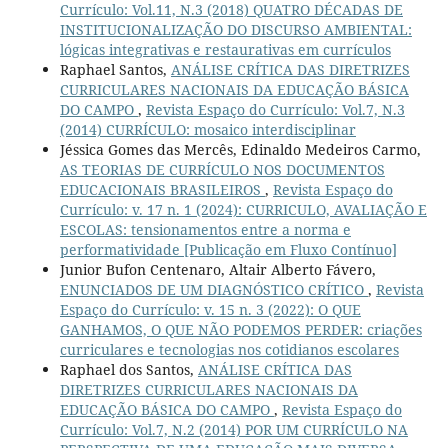
Currículo: Vol.11, N.3 (2018) QUATRO DÉCADAS DE
INSTITUCIONALIZAÇÃO DO DISCURSO AMBIENTAL:
lógicas integrativas e restaurativas em currículos
Raphael Santos,
ANÁLISE CRÍTICA DAS DIRETRIZES
CURRICULARES NACIONAIS DA EDUCAÇÃO BÁSICA
DO CAMPO
,
Revista Espaço do Currículo: Vol.7, N.3
(2014) CURRÍCULO: mosaico interdisciplinar
Jéssica Gomes das Mercês, Edinaldo Medeiros Carmo,
AS TEORIAS DE CURRÍCULO NOS DOCUMENTOS
EDUCACIONAIS BRASILEIROS
,
Revista Espaço do
Currículo: v. 17 n. 1 (2024): CURRICULO, AVALIAÇÃO E
ESCOLAS: tensionamentos entre a norma e
performatividade [Publicação em Fluxo Contínuo]
Junior Bufon Centenaro, Altair Alberto Fávero,
ENUNCIADOS DE UM DIAGNÓSTICO CRÍTICO
,
Revista
Espaço do Currículo: v. 15 n. 3 (2022): O QUE
GANHAMOS, O QUE NÃO PODEMOS PERDER: criações
curriculares e tecnologias nos cotidianos escolares
Raphael dos Santos,
ANÁLISE CRÍTICA DAS
DIRETRIZES CURRICULARES NACIONAIS DA
EDUCAÇÃO BÁSICA DO CAMPO
,
Revista Espaço do
Currículo: Vol.7, N.2 (2014) POR UM CURRÍCULO NA