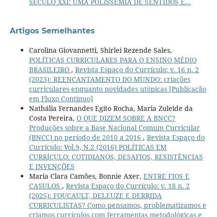
SÉCULO XXI: UMA POLISSEMIA DE SENTIDOS E...
Artigos Semelhantes
Carolina Giovannetti, Shirlei Rezende Sales,
POLÍTICAS CURRICULARES PARA O ENSINO MÉDIO
BRASILEIRO
,
Revista Espaço do Currículo: v. 16 n. 2
(2023): REENCANTAMENTO DO MUNDO: criações
curriculares enquanto novidades utópicas [Publicação
em Fluxo Contínuo]
Nathália Fernandes Egito Rocha, Maria Zuleide da
Costa Pereira,
O QUE DIZEM SOBRE A BNCC?
Produções sobre a Base Nacional Comum Curricular
(BNCC) no período de 2010 a 2016
,
Revista Espaço do
Currículo: Vol.9, N.2 (2016) POLÍTICAS EM
CURRÍCULO: COTIDIANOS, DESAFIOS, RESISTÊNCIAS
E INVENÇÕES
Maria Clara Camões, Bonnie Axer,
ENTRE FIOS E
CASULOS
,
Revista Espaço do Currículo: v. 18 n. 2
(2025): FOUCAULT, DELEUZE E DERRIDA
CURRICULISTAS? Como pensamos, problematizamos e
criamos currículos com ferramentas metodológicas e