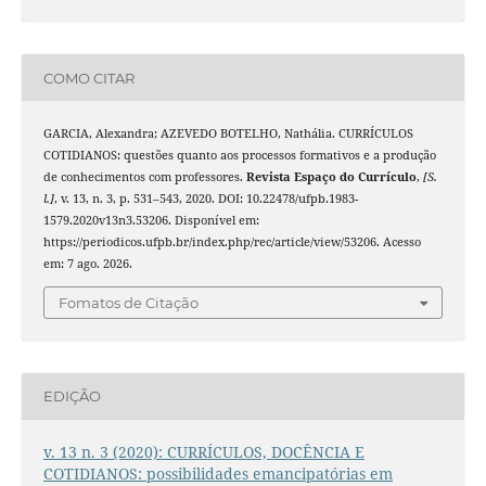
COMO CITAR
GARCIA, Alexandra; AZEVEDO BOTELHO, Nathália. CURRÍCULOS
COTIDIANOS: questões quanto aos processos formativos e a produção
de conhecimentos com professores.
Revista Espaço do Currículo
,
[S.
l.]
, v. 13, n. 3, p. 531–543, 2020. DOI: 10.22478/ufpb.1983-
1579.2020v13n3.53206. Disponível em:
https://periodicos.ufpb.br/index.php/rec/article/view/53206. Acesso
em: 7 ago. 2026.
Fomatos de Citação
EDIÇÃO
v. 13 n. 3 (2020): CURRÍCULOS, DOCÊNCIA E
COTIDIANOS: possibilidades emancipatórias em