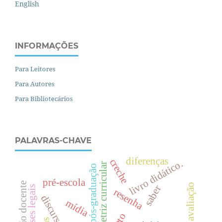
English
INFORMAÇÕES
Para Leitores
Para Autores
Para Bibliotecários
PALAVRAS-CHAVE
diferenças
creche
livro didático.
diretriz curricular
pós-graduação
pré-escola
profissão docente
saber
bases legais
resenha
mídia