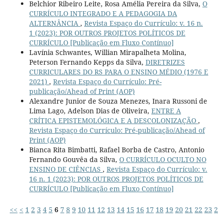
Belchior Ribeiro Leite, Rosa Amélia Pereira da Silva,
O
CURRÍCULO INTEGRADO E A PEDAGOGIA DA
ALTERNÂNCIA
,
Revista Espaço do Currículo: v. 16 n.
1 (2023): POR OUTROS PROJETOS POLÍTICOS DE
CURRÍCULO [Publicação em Fluxo Contínuo]
Lavínia Schwantes, Willian Mirapalheta Molina,
Peterson Fernando Kepps da Silva,
DIRETRIZES
CURRICULARES DO RS PARA O ENSINO MÉDIO (1976 E
2021)
,
Revista Espaço do Currículo: Pré-
publicação/Ahead of Print (AOP)
Alexandre Junior de Souza Menezes, Inara Russoni de
Lima Lago, Adelson Dias de Oliveira,
ENTRE A
CRÍTICA EPISTEMOLÓGICA E A DESCOLONIZAÇÃO
,
Revista Espaço do Currículo: Pré-publicação/Ahead of
Print (AOP)
Bianca Rita Bimbatti, Rafael Borba de Castro, Antonio
Fernando Gouvêa da Silva,
O CURRÍCULO OCULTO NO
ENSINO DE CIÊNCIAS
,
Revista Espaço do Currículo: v.
16 n. 1 (2023): POR OUTROS PROJETOS POLÍTICOS DE
CURRÍCULO [Publicação em Fluxo Contínuo]
<<
<
1
2
3
4
5
6
7
8
9
10
11
12
13
14
15
16
17
18
19
20
21
22
23
2