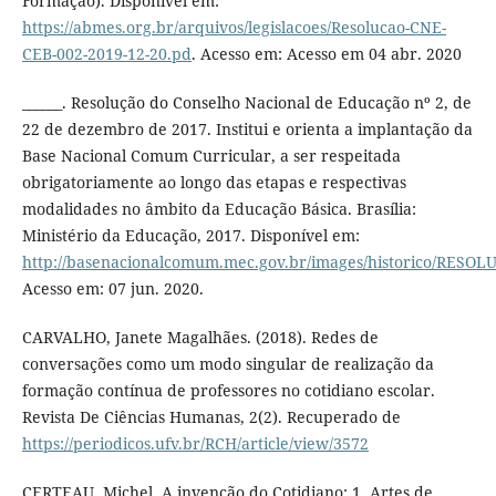
Formação). Disponível em:
https://abmes.org.br/arquivos/legislacoes/Resolucao-CNE-
CEB-002-2019-12-20.pd
. Acesso em: Acesso em 04 abr. 2020
______. Resolução do Conselho Nacional de Educação nº 2, de
22 de dezembro de 2017. Institui e orienta a implantação da
Base Nacional Comum Curricular, a ser respeitada
obrigatoriamente ao longo das etapas e respectivas
modalidades no âmbito da Educação Básica. Brasília:
Ministério da Educação, 2017. Disponível em:
http://basenacionalcomum.mec.gov.br/images/historico/RE
Acesso em: 07 jun. 2020.
CARVALHO, Janete Magalhães. (2018). Redes de
conversações como um modo singular de realização da
formação contínua de professores no cotidiano escolar.
Revista De Ciências Humanas, 2(2). Recuperado de
https://periodicos.ufv.br/RCH/article/view/3572
CERTEAU, Michel. A invenção do Cotidiano: 1. Artes de