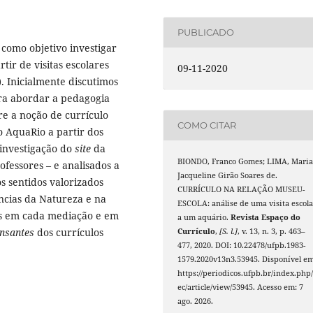
PUBLICADO
 como objetivo investigar
ir de visitas escolares
09-11-2020
. Inicialmente discutimos
ra abordar a pedagogia
e a noção de currículo
COMO CITAR
o AquaRio a partir dos
investigação do
site
da
BIONDO, Franco Gomes; LIMA, Mari
ofessores – e analisados a
Jacqueline Girão Soares de.
s sentidos valorizados
CURRÍCULO NA RELAÇÃO MUSEU-
ncias da Natureza e na
ESCOLA: análise de uma visita escola
os em cada mediação e em
a um aquário.
Revista Espaço do
ensantes
dos currículos
Currículo
,
[S. l.]
, v. 13, n. 3, p. 463–
477, 2020. DOI: 10.22478/ufpb.1983-
1579.2020v13n3.53945. Disponível em
https://periodicos.ufpb.br/index.php/
ec/article/view/53945. Acesso em: 7
ago. 2026.