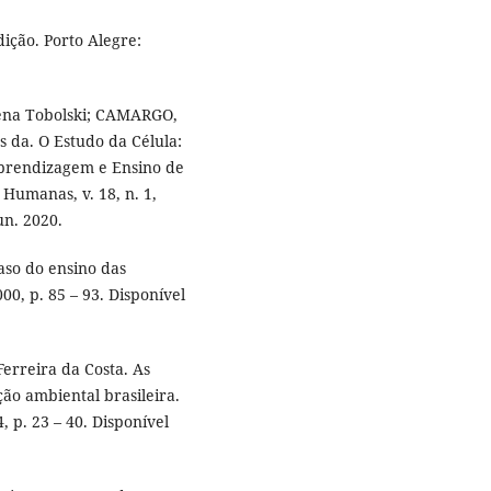
ição. Porto Alegre:
ena Tobolski; CAMARGO,
 da. O Estudo da Célula:
Aprendizagem e Ensino de
 Humanas, v. 18, n. 1,
un. 2020.
aso do ensino das
000, p. 85 – 93. Disponível
erreira da Costa. As
ão ambiental brasileira.
, p. 23 – 40. Disponível