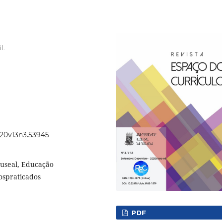
l.
2020v13n3.53945
useal, Educação
ospraticados
PDF