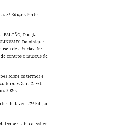
a. 8ª Edição. Porto
a; FALCÃO, Douglas;
COLINVAUX, Dominique.
seu de ciências. In:
o de centros e museus de
ões sobre os termos e
tura, v. 3, n. 2, set.
un. 2020.
tes de fazer. 22ª Edição.
el saber sabio al saber