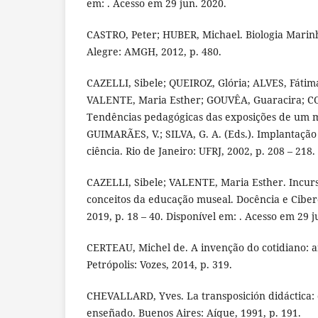
em: . Acesso em 29 jun. 2020.
CASTRO, Peter; HUBER, Michael. Biologia Marinh
Alegre: AMGH, 2012, p. 480.
CAZELLI, Sibele; QUEIROZ, Glória; ALVES, Fátim
VALENTE, Maria Esther; GOUVÊA, Guaracira; 
Tendências pedagógicas das exposições de um mu
GUIMARÃES, V.; SILVA, G. A. (Eds.). Implantaçã
ciência. Rio de Janeiro: UFRJ, 2002, p. 208 – 218.
CAZELLI, Sibele; VALENTE, Maria Esther. Incurs
conceitos da educação museal. Docência e Cibercul
2019, p. 18 – 40. Disponível em: . Acesso em 29 j
CERTEAU, Michel de. A invenção do cotidiano: ar
Petrópolis: Vozes, 2014, p. 319.
CHEVALLARD, Yves. La transposición didáctica: d
enseñado. Buenos Aires: Aíque, 1991, p. 191.