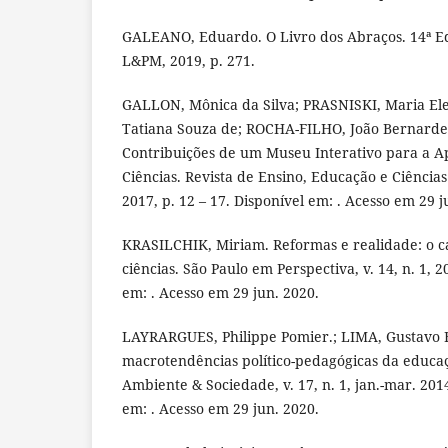
GALEANO, Eduardo. O Livro dos Abraços. 14ª Ed
L&PM, 2019, p. 271.
GALLON, Mônica da Silva; PRASNISKI, Maria El
Tatiana Souza de; ROCHA-FILHO, João Bernardes
Contribuições de um Museu Interativo para a 
Ciências. Revista de Ensino, Educação e Ciências
2017, p. 12 – 17. Disponível em: . Acesso em 29 j
KRASILCHIK, Miriam. Reformas e realidade: o c
ciências. São Paulo em Perspectiva, v. 14, n. 1, 2
em: . Acesso em 29 jun. 2020.
LAYRARGUES, Philippe Pomier.; LIMA, Gustavo F
macrotendências político-pedagógicas da educaç
Ambiente & Sociedade, v. 17, n. 1, jan.-mar. 2014
em: . Acesso em 29 jun. 2020.