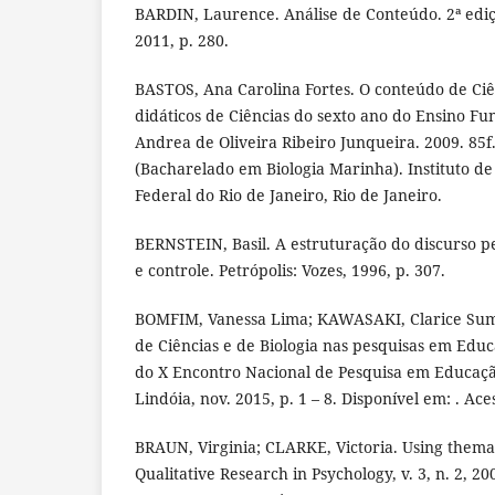
BARDIN, Laurence. Análise de Conteúdo. 2ª ediçã
2011, p. 280.
BASTOS, Ana Carolina Fortes. O conteúdo de Ciê
didáticos de Ciências do sexto ano do Ensino F
Andrea de Oliveira Ribeiro Junqueira. 2009. 85f
(Bacharelado em Biologia Marinha). Instituto de
Federal do Rio de Janeiro, Rio de Janeiro.
BERNSTEIN, Basil. A estruturação do discurso pe
e controle. Petrópolis: Vozes, 1996, p. 307.
BOMFIM, Vanessa Lima; KAWASAKI, Clarice Sumi.
de Ciências e de Biologia nas pesquisas em Educ
do X Encontro Nacional de Pesquisa em Educaçã
Lindóia, nov. 2015, p. 1 – 8. Disponível em: . Ac
BRAUN, Virginia; CLARKE, Victoria. Using themat
Qualitative Research in Psychology, v. 3, n. 2, 20