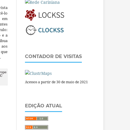
ista
ê-lo
m em
ntes
culo:
o e a
ibua
 aos
a que
CONTADOR DE VISITAS
.
Acessos a partir de 30 de maio de 2021
EDIÇÃO ATUAL