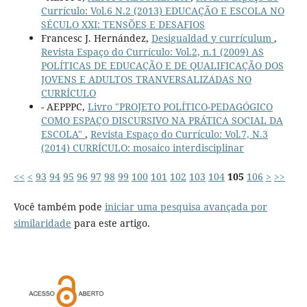
Currículo: Vol.6 N.2 (2013) EDUCAÇÃO E ESCOLA NO
SÉCULO XXI: TENSÕES E DESAFIOS
Francesc J. Hernández,
Desigualdad y currículum
,
Revista Espaço do Currículo: Vol.2, n.1 (2009) AS
POLÍTICAS DE EDUCAÇÃO E DE QUALIFICAÇÃO DOS
JOVENS E ADULTOS TRANVERSALIZADAS NO
CURRÍCULO
- AEPPPC,
Livro "PROJETO POLÍTICO-PEDAGÓGICO
COMO ESPAÇO DISCURSIVO NA PRÁTICA SOCIAL DA
ESCOLA"
,
Revista Espaço do Currículo: Vol.7, N.3
(2014) CURRÍCULO: mosaico interdisciplinar
<<
<
93
94
95
96
97
98
99
100
101
102
103
104
105
106
>
>>
Você também pode
iniciar uma pesquisa avançada por
similaridade
para este artigo.