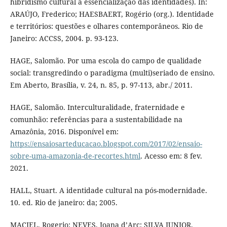
hibridismo cultural à essencialização das identidades). In:
ARAÚJO, Frederico; HAESBAERT, Rogério (org.). Identidade
e territórios: questões e olhares contemporâneos. Rio de
Janeiro: ACCSS, 2004. p. 93-123.
HAGE, Salomão. Por uma escola do campo de qualidade
social: transgredindo o paradigma (multi)seriado de ensino.
Em Aberto, Brasília, v. 24, n. 85, p. 97-113, abr./ 2011.
HAGE, Salomão. Interculturalidade, fraternidade e
comunhão: referências para a sustentabilidade na
Amazônia, 2016. Disponível em:
https://ensaiosarteducacao.blogspot.com/2017/02/ensaio-
sobre-uma-amazonia-de-recortes.html
. Acesso em: 8 fev.
2021.
HALL, Stuart. A identidade cultural na pós-modernidade.
10. ed. Rio de janeiro: da; 2005.
MACIEL, Rogerio; NEVES, Joana d’Arc; SILVA JUNIOR,