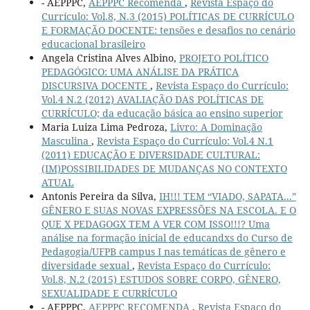
- AEPPPC,
AEPPPC Recomenda
,
Revista Espaço do
Currículo: Vol.8, N.3 (2015) POLÍTICAS DE CURRÍCULO
E FORMAÇÃO DOCENTE: tensões e desafios no cenário
educacional brasileiro
Angela Cristina Alves Albino,
PROJETO POLÍTICO
PEDAGÓGICO: UMA ANÁLISE DA PRÁTICA
DISCURSIVA DOCENTE
,
Revista Espaço do Currículo:
Vol.4 N.2 (2012) AVALIAÇÃO DAS POLÍTICAS DE
CURRÍCULO; da educação básica ao ensino superior
Maria Luiza Lima Pedroza,
Livro: A Dominação
Masculina
,
Revista Espaço do Currículo: Vol.4 N.1
(2011) EDUCAÇÃO E DIVERSIDADE CULTURAL:
(IM)POSSIBILIDADES DE MUDANÇAS NO CONTEXTO
ATUAL
Antonis Pereira da Silva,
IH!!! TEM “VIADO, SAPATA...”
GÊNERO E SUAS NOVAS EXPRESSÕES NA ESCOLA. E O
QUE X PEDAGOGX TEM A VER COM ISSO!!!? Uma
análise na formação inicial de educandxs do Curso de
Pedagogia/UFPB campus I nas temáticas de gênero e
diversidade sexual
,
Revista Espaço do Currículo:
Vol.8, N.2 (2015) ESTUDOS SOBRE CORPO, GÊNERO,
SEXUALIDADE E CURRÍCULO
- AEPPPC,
AEPPPC RECOMENDA
,
Revista Espaço do