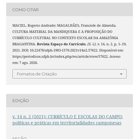
COMO CITAR
MACIEL, Rogerio Andrade; MAGALHÃES, Franciele de Almeida.
CULTURA MATERIAL DA MANDIQUERA E A PROPOSIÇÃO DO
CURRÍCULO CULTURAL NO CONTEXTO ESCOLAR DA AMAZÔNIA
BRAGANTINA.
Revista Espaço do Currículo
,
[S. l.]
, v. 14, n. 2, p. 1–19,
2021. DOI: 10.22478/ufpb.1983-1579.2021v14n2.57622. Disponível em:
https://periodicos.ufpb.br/index.php/rec/article/view/57622. Acesso
em: 7 ago. 2026.
Fomatos de Citação
EDIÇÃO
v. 14 n. 2 (2021): CURRÍCULO E ESCOLAS DO CAMPO:
políticas e práticas em territorialidades camponesas
SEÇÃO