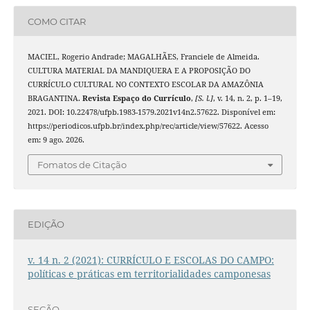
COMO CITAR
MACIEL, Rogerio Andrade; MAGALHÃES, Franciele de Almeida.
CULTURA MATERIAL DA MANDIQUERA E A PROPOSIÇÃO DO
CURRÍCULO CULTURAL NO CONTEXTO ESCOLAR DA AMAZÔNIA
BRAGANTINA.
Revista Espaço do Currículo
,
[S. l.]
, v. 14, n. 2, p. 1–19,
2021. DOI: 10.22478/ufpb.1983-1579.2021v14n2.57622. Disponível em:
https://periodicos.ufpb.br/index.php/rec/article/view/57622. Acesso
em: 9 ago. 2026.
Fomatos de Citação
EDIÇÃO
v. 14 n. 2 (2021): CURRÍCULO E ESCOLAS DO CAMPO:
políticas e práticas em territorialidades camponesas
SEÇÃO