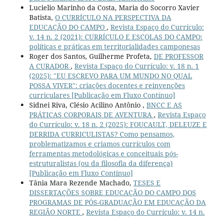
Lucielio Marinho da Costa, Maria do Socorro Xavier
Batista,
O CURRÍCULO NA PERSPECTIVA DA
EDUCAÇÃO DO CAMPO
,
Revista Espaço do Currículo:
v. 14 n. 2 (2021): CURRÍCULO E ESCOLAS DO CAMPO:
políticas e práticas em territorialidades camponesas
Roger dos Santos, Guilherme Profeta,
DE PROFESSOR
A CURADOR
,
Revista Espaço do Currículo: v. 18 n. 1
(2025): "EU ESCREVO PARA UM MUNDO NO QUAL
POSSA VIVER": criações docentes e reinvenções
curriculares [Publicação em Fluxo Contínuo]
Sidnei Riva, Clésio Acilino Antônio ,
BNCC E AS
PRÁTICAS CORPORAIS DE AVENTURA
,
Revista Espaço
do Currículo: v. 18 n. 2 (2025): FOUCAULT, DELEUZE E
DERRIDA CURRICULISTAS? Como pensamos,
problematizamos e criamos currículos com
ferramentas metodológicas e conceituais pós-
estruturalistas (ou da filosofia da diferença)
[Publicação em Fluxo Contínuo]
Tânia Mara Rezende Machado,
TESES E
DISSERTAÇÕES SOBRE EDUCAÇÃO DO CAMPO DOS
PROGRAMAS DE PÓS-GRADUAÇÃO EM EDUCAÇÃO DA
REGIÃO NORTE
,
Revista Espaço do Currículo: v. 14 n.