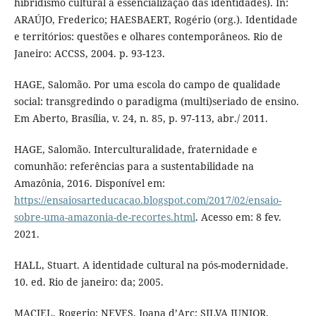
hibridismo cultural à essencialização das identidades). In:
ARAÚJO, Frederico; HAESBAERT, Rogério (org.). Identidade
e territórios: questões e olhares contemporâneos. Rio de
Janeiro: ACCSS, 2004. p. 93-123.
HAGE, Salomão. Por uma escola do campo de qualidade
social: transgredindo o paradigma (multi)seriado de ensino.
Em Aberto, Brasília, v. 24, n. 85, p. 97-113, abr./ 2011.
HAGE, Salomão. Interculturalidade, fraternidade e
comunhão: referências para a sustentabilidade na
Amazônia, 2016. Disponível em:
https://ensaiosarteducacao.blogspot.com/2017/02/ensaio-
sobre-uma-amazonia-de-recortes.html
. Acesso em: 8 fev.
2021.
HALL, Stuart. A identidade cultural na pós-modernidade.
10. ed. Rio de janeiro: da; 2005.
MACIEL, Rogerio; NEVES, Joana d’Arc; SILVA JUNIOR,