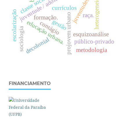
juventude / adolescência.
heterogeneidade
.
juventudes
c
l
a
s
s
e
s
o
c
i
a
l
currículos
escolarização
raça.
projovem urbano
formação.
gestão
e
d
u
c
a
ç
ã
o
r
b
a
n
a
contágio
sociologia
u
.
esquizoanálise
decolonial
público-privado
metodologia
FINANCIAMENTO