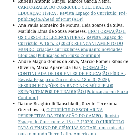
Rubens Antonio Gurgel, Marcos Garcia Neira,
CARTOGRAFIA DO CURRÍCULO CULTURAL DA
EDUCAÇÃO FÍSICA
,
Revista Espaço do Currículo: Pré-
publicação/Ahead of Print (AOP)
Ana Paula Monteiro de Moura, Leia Soares da Silva,
Marlúcia Lima de Sousa Meneses,
BNC-FORMAÇÃO E
OS CURSOS DE LICENCIATURAS
,
Revista Espaço do
Currículo: v. 16 n. 2 (2023): REENCANTAMENTO DO
MUNDO: criações curriculares enquanto novidades
utópicas [Publicação em Fluxo Contínuo]
André Magno Gomes da Silva, Marcio Romeu Ribas de
Oliveira, Maria Aparecida Dias,
FORMAÇÃO
CONTINUADA DE DOCENTES DE EDUCAÇÃO FÍSICA
,
Revista Espaço do Currículo: v. 18 n. 3 (2025):
RESSIGNIFICAÇÕES DA BNCC NOS MÚLTIPLOS
ESPAÇO-TEMPOS DE TRADUÇÃO [Publicação em Fluxo
Contínuo]
Daiane Braghirolli Rauschkolb, Suzete Terezinha
Orzechowski,
O CURRÍCULO ESCOLAR NA
PERSPECTIVA DA EDUCAÇÃO DO CAMPO
,
Revista
Espaço do Currículo: v. 13 n. 2 (2020): O CURRÍCULO
PARA O ENSINO DE CIÊNCIAS SOCIAIS: uma mirada
para o mundo Ibero Latin- Americano