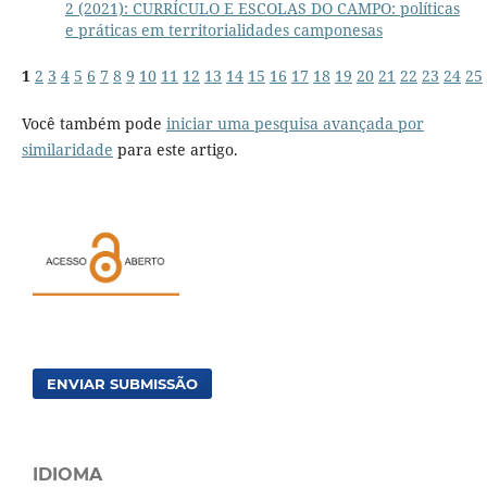
2 (2021): CURRÍCULO E ESCOLAS DO CAMPO: políticas
e práticas em territorialidades camponesas
1
2
3
4
5
6
7
8
9
10
11
12
13
14
15
16
17
18
19
20
21
22
23
24
25
Você também pode
iniciar uma pesquisa avançada por
similaridade
para este artigo.
ENVIAR SUBMISSÃO
IDIOMA