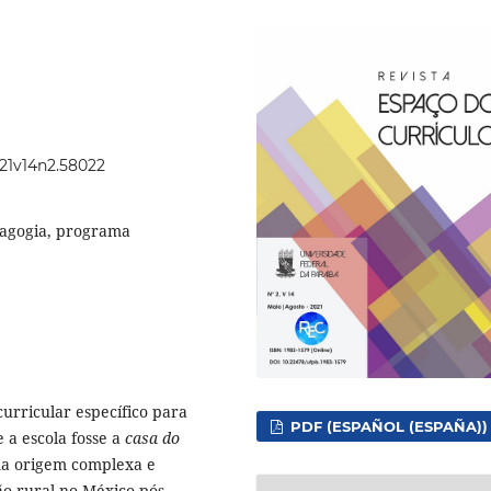
021v14n2.58022
dagogia, programa
urricular específico para
PDF (ESPAÑOL (ESPAÑA))
 a escola fosse a
casa do
ma origem complexa e
ão rural no México pós-