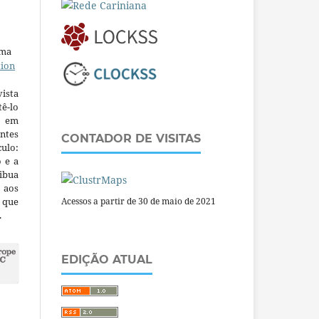
uma
tion
ista
ê-lo
m em
ntes
CONTADOR DE VISITAS
culo:
o e a
ibua
 aos
a que
Acessos a partir de 30 de maio de 2021
.
EDIÇÃO ATUAL