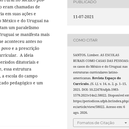
PUBLICADO
mpo eram chamadas de
ia em suas ações e
11-07-2021
o México e do Uruguai na
ntam um paralelismo
Uruguai se manifesta mais
COMO CITAR
e aconteceu antes no
o povo
e a prescrição
urricular. A ideia
SANTOS, Limber. AS ESCOLAS
RURAIS COMO CASAS DAS PESSOAS:
períodos ditatoriais e
os casos do México e do Uruguai nas
, essa estrutura
estruturas curriculares latino-
, a escola do campo
americanas.
Revista Espaço do
icado pedagógico e um
Currículo
,
[S. l.]
, v. 14, n. 2, p. 1–15,
2021. DOI: 10.22478/ufpb.1983-
1579.2021v14n2.58022. Disponível em
https://periodicos.ufpb.br/index.php/
ec/article/view/58022. Acesso em: 6
ago. 2026.
Fomatos de Citação