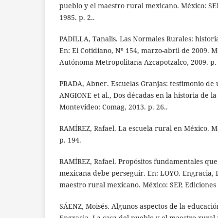
pueblo y el maestro rural mexicano. México: SEP,
1985. p. 2..
PADILLA, Tanalis. Las Normales Rurales: histori
En: El Cotidiano, Nº 154, marzo-abril de 2009. 
Autónoma Metropolitana Azcapotzalco, 2009. p. 
PRADA, Abner. Escuelas Granjas: testimonio de 
ANGIONE et al., Dos décadas en la historia de l
Montevideo: Comag, 2013. p. 26..
RAMÍREZ, Rafael. La escuela rural en México. M
p. 194.
RAMÍREZ, Rafael. Propósitos fundamentales que 
mexicana debe perseguir. En: LOYO. Engracia, L
maestro rural mexicano. México: SEP, Ediciones E
SÁENZ, Moisés. Algunos aspectos de la educació
Engracia, La casa del pueblo y el maestro rural