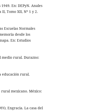
s 1949. En: DEPyN. Anales
II, Tomo XII, Nº 1 y 2.
las Escuelas Normales
 memoria desde los
inapa. En: Estudios
l medio rural. Durazno:
 educación rural.
o rural mexicano. México:
OYO, Engracia. La casa del