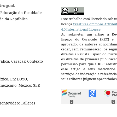
Uruguai.
e Educação da Faculdade
Este trabalho está licenciado sob 
de da República.
licença
Creative Commons Attribu
4.0 International License
.
Ao submeter um artigo à Rev
Espaço do Currículo (REC) e t
aprovado, os autores concorda
ceder, sem remuneração, os segui
direitos à Revista Espaço do Currí
os direitos de primeira publicaçã
ráfica. Caracas: Contexto
permissão para que a REC redistr
esse artigo e seus metadados
serviços de indexação e referênci
seus editores julguem apropriados
xico. En: LOYO,
 mexicano. México: SEP,
0
0
Montevideo: Talleres