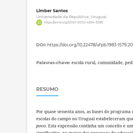
Limber Santos
Universidade da República, Uruguai.
https://orcid.org/0000-0003-4594-3080
DOI:
https://doi.org/10.22478/ufpb.1983-1579.2
escola rural, comunidade, pe
Palavras-chave:
RESUMO
Por quase sessenta anos, as bases do programa c
escolas do campo no Uruguai estabeleceram que
povo
. Esta expressão continha um conceito e u
significativa, no marco dos processos de educaç