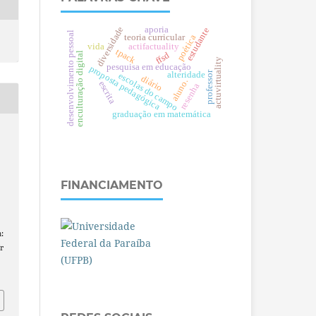
aporia
diversidade
estudante
desenvolvimento pessoal
teoria curricular
poética
vida
actifactuality
tpack
ffsd
enculturação digital
actuvirtuality
pesquisa em educação
proposta pedagógica
professor
alteridade
escolas do campo
diário
aluno.
escrita
resenha
graduação em matemática
FINANCIAMENTO
:
r