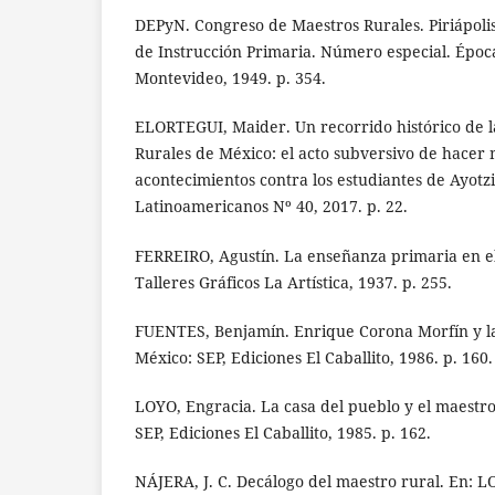
DEPyN. Congreso de Maestros Rurales. Piriápoli
de Instrucción Primaria. Número especial. Época 
Montevideo, 1949. p. 354.
ELORTEGUI, Maider. Un recorrido histórico de 
Rurales de México: el acto subversivo de hacer
acontecimientos contra los estudiantes de Ayotz
Latinoamericanos Nº 40, 2017. p. 22.
FERREIRO, Agustín. La enseñanza primaria en e
Talleres Gráficos La Artística, 1937. p. 255.
FUENTES, Benjamín. Enrique Corona Morfín y la
México: SEP, Ediciones El Caballito, 1986. p. 160.
LOYO, Engracia. La casa del pueblo y el maestr
SEP, Ediciones El Caballito, 1985. p. 162.
NÁJERA, J. C. Decálogo del maestro rural. En: L