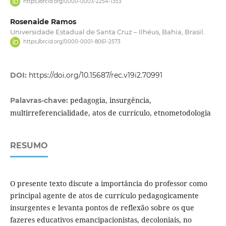
https://orcid.org/0000-0003-2254-1353
Rosenaide Ramos
Universidade Estadual de Santa Cruz – Ilhéus, Bahia, Brasil.
https://orcid.org/0000-0001-8061-2573
DOI:
https://doi.org/10.15687/rec.v19i2.70991
pedagogia, insurgência,
Palavras-chave:
multirreferencialidade, atos de currículo, etnometodologia
RESUMO
O presente texto discute a importância do professor como
principal agente de atos de currículo pedagogicamente
insurgentes e levanta pontos de reflexão sobre os que
fazeres educativos emancipacionistas, decoloniais, no