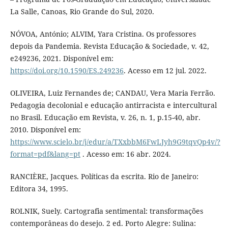
La Salle, Canoas, Rio Grande do Sul, 2020.
NÓVOA, António; ALVIM, Yara Cristina. Os professores
depois da Pandemia. Revista Educação & Sociedade, v. 42,
e249236, 2021. Disponível em:
https://doi.org/10.1590/ES.249236
. Acesso em 12 jul. 2022.
OLIVEIRA, Luiz Fernandes de; CANDAU, Vera Maria Ferrão.
Pedagogia decolonial e educação antirracista e intercultural
no Brasil. Educação em Revista, v. 26, n. 1, p.15-40, abr.
2010. Disponível em:
https://www.scielo.br/j/edur/a/TXxbbM6FwLJyh9G9tqvQp4v/?
format=pdf&lang=pt
. Acesso em: 16 abr. 2024.
RANCIÈRE, Jacques. Políticas da escrita. Rio de Janeiro:
Editora 34, 1995.
ROLNIK, Suely. Cartografia sentimental: transformações
contemporâneas do desejo. 2 ed. Porto Alegre: Sulina: