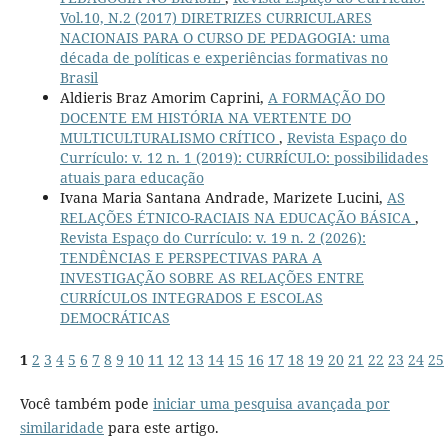
Vol.10, N.2 (2017) DIRETRIZES CURRICULARES
NACIONAIS PARA O CURSO DE PEDAGOGIA: uma
década de políticas e experiências formativas no
Brasil
Aldieris Braz Amorim Caprini,
A FORMAÇÃO DO
DOCENTE EM HISTÓRIA NA VERTENTE DO
MULTICULTURALISMO CRÍTICO
,
Revista Espaço do
Currículo: v. 12 n. 1 (2019): CURRÍCULO: possibilidades
atuais para educação
Ivana Maria Santana Andrade, Marizete Lucini,
AS
RELAÇÕES ÉTNICO-RACIAIS NA EDUCAÇÃO BÁSICA
,
Revista Espaço do Currículo: v. 19 n. 2 (2026):
TENDÊNCIAS E PERSPECTIVAS PARA A
INVESTIGAÇÃO SOBRE AS RELAÇÕES ENTRE
CURRÍCULOS INTEGRADOS E ESCOLAS
DEMOCRÁTICAS
1
2
3
4
5
6
7
8
9
10
11
12
13
14
15
16
17
18
19
20
21
22
23
24
25
Você também pode
iniciar uma pesquisa avançada por
similaridade
para este artigo.