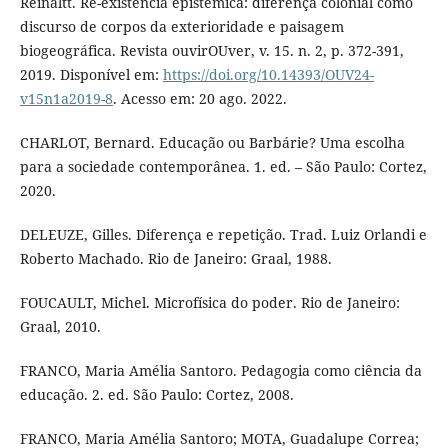
Reinaltt. Re-existência epistêmica: diferença colonial como
discurso de corpos da exterioridade e paisagem
biogeográfica. Revista ouvirOUver, v. 15. n. 2, p. 372-391,
2019. Disponível em:
https://doi.org/10.14393/OUV24-
v15n1a2019-8
. Acesso em: 20 ago. 2022.
CHARLOT, Bernard. Educação ou Barbárie? Uma escolha
para a sociedade contemporânea. 1. ed. – São Paulo: Cortez,
2020.
DELEUZE, Gilles. Diferença e repetição. Trad. Luiz Orlandi e
Roberto Machado. Rio de Janeiro: Graal, 1988.
FOUCAULT, Michel. Microfísica do poder. Rio de Janeiro:
Graal, 2010.
FRANCO, Maria Amélia Santoro. Pedagogia como ciência da
educação. 2. ed. São Paulo: Cortez, 2008.
FRANCO, Maria Amélia Santoro; MOTA, Guadalupe Correa;