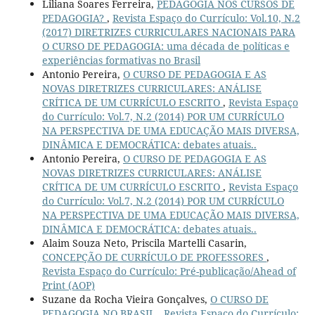
Liliana Soares Ferreira,
PEDAGOGIA NOS CURSOS DE
PEDAGOGIA?
,
Revista Espaço do Currículo: Vol.10, N.2
(2017) DIRETRIZES CURRICULARES NACIONAIS PARA
O CURSO DE PEDAGOGIA: uma década de políticas e
experiências formativas no Brasil
Antonio Pereira,
O CURSO DE PEDAGOGIA E AS
NOVAS DIRETRIZES CURRICULARES: ANÁLISE
CRÍTICA DE UM CURRÍCULO ESCRITO
,
Revista Espaço
do Currículo: Vol.7, N.2 (2014) POR UM CURRÍCULO
NA PERSPECTIVA DE UMA EDUCAÇÃO MAIS DIVERSA,
DINÂMICA E DEMOCRÁTICA: debates atuais..
Antonio Pereira,
O CURSO DE PEDAGOGIA E AS
NOVAS DIRETRIZES CURRICULARES: ANÁLISE
CRÍTICA DE UM CURRÍCULO ESCRITO
,
Revista Espaço
do Currículo: Vol.7, N.2 (2014) POR UM CURRÍCULO
NA PERSPECTIVA DE UMA EDUCAÇÃO MAIS DIVERSA,
DINÂMICA E DEMOCRÁTICA: debates atuais..
Alaim Souza Neto, Priscila Martelli Casarin,
CONCEPÇÃO DE CURRÍCULO DE PROFESSORES
,
Revista Espaço do Currículo: Pré-publicação/Ahead of
Print (AOP)
Suzane da Rocha Vieira Gonçalves,
O CURSO DE
PEDAGOGIA NO BRASIL
,
Revista Espaço do Currículo: