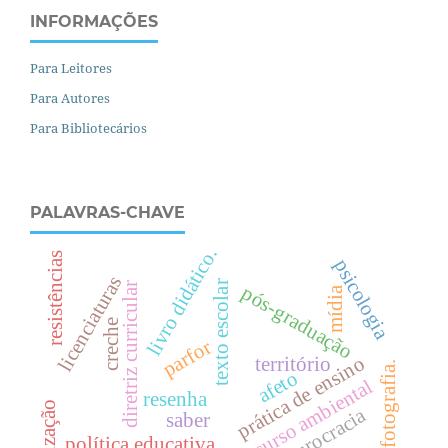
INFORMAÇÕES
Para Leitores
Para Autores
Para Bibliotecários
PALAVRAS-CHAVE
livro didático.
resistências
psicologia
licenciaturas
texto escolar
diretriz curricular
pós-graduação
mídia
creche
parfor
prática de ensino
território
fotografia.
afeto
discurso ambiental
resenha
teorização
burocracia
saber
política educativa