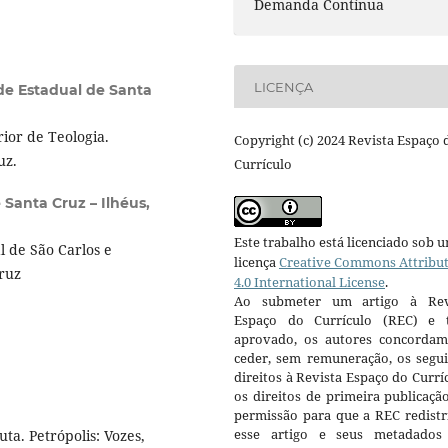
Demanda Contínua
LICENÇA
de Estadual de Santa
ior de Teologia.
Copyright (c) 2024 Revista Espaço 
uz.
Currículo
 Santa Cruz – Ilhéus,
Este trabalho está licenciado sob 
 de São Carlos e
licença
Creative Commons Attribu
ruz
4.0 International License
.
Ao submeter um artigo à Rev
Espaço do Currículo (REC) e t
aprovado, os autores concorda
ceder, sem remuneração, os segui
direitos à Revista Espaço do Currí
os direitos de primeira publicaçã
permissão para que a REC redistr
esse artigo e seus metadados
ta. Petrópolis: Vozes,