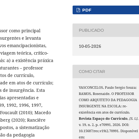
PDF
ssor como principal
PUBLICADO
surgentes e levanta
vos emancipacionistas,
10-05-2026
viagem teórica, crítico-
is: a) a existência práxica
uturantes – professor
COMO CITAR
tos de currículo,
dade em atos de currículo;
VASCONCELOS, Paulo Sergio Souza;
s de insurgência. Esta
RAMOS, Rosenaide. O PROFESSOR
eias apresentadas e
COMO ARQUITETO DA PEDAGOGIA
89, 1992, 1996, 1997,
INSURGENTE NA ESCOLA: re-
; Foucault (2010); Macedo
existência em atos de currículo.
Revista Espaço do Currículo
,
[S. l.]
,
sberg (2020); Ranciêre
v. 19, n. 2, p. e70991, 2026. DOI:
postos, a sistematização
10.15687/rec.v19i2.70991. Disponível
são da pedagogia
em: