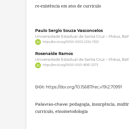
re-existência em atos de currículo
Paulo Sergio Souza Vasconcelos
Universidade Estadual de Santa Cruz – Ilhéus, Bahi
https://orcid.org/0000-0003-2254-1353
Rosenaide Ramos
Universidade Estadual de Santa Cruz – Ilhéus, Bahi
https://orcid.org/0000-0001-8061-2573
DOI:
https://doi.org/10.15687/rec.v19i2.70991
pedagogia, insurgência, multir
Palavras-chave:
currículo, etnometodologia