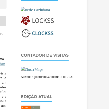
do
CONTADOR DE VISITAS
uma
tion
ista
Acessos a partir de 30 de maio de 2021
ê-lo
m em
ntes
culo:
o e a
EDIÇÃO ATUAL
ibua
 aos