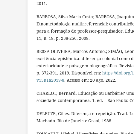
2011.
BARBOSA, Silva Maria Costa; BARBOSA, Joaquim
Etnometodologia multirreferencial: contribuiçõe
para a formação do professor-pesquisador. Ed
11, n. 18, p. 238-256, 2008.
BESSA-OLIVEIRA, Marcos Antônio.; SIMÃO, Leona
existência epistêmica: diferença colonial como 
exterioridade e paisagem biogeográfica. Revista 
p. 372-391, 2019. Disponível em:
https://doi.org
v15n1a2019-8
. Acesso em: 20 ago. 2022.
CHARLOT, Bernard. Educação ou Barbárie? Uma
sociedade contemporânea. 1. ed. – São Paulo: Co
DELEUZE, Gilles. Diferença e repetição. Trad. L
Machado. Rio de Janeiro: Graal, 1988.
FOUCAULT, Michel. Microfísica do poder. Rio de 