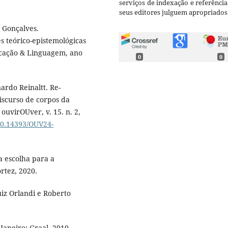
serviços de indexação e referênci
seus editores julguem apropriados
 Gonçalves.
s teórico-epistemológicas
ucação & Linguagem, ano
0
0
rdo Reinaltt. Re-
discurso de corpos da
ouvirOUver, v. 15. n. 2,
/10.14393/OUV24-
 escolha para a
rtez, 2020.
uiz Orlandi e Roberto
Janeiro: Graal, 2010.