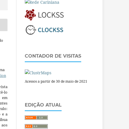
do
CONTADOR DE VISITAS
uma
tion
Acessos a partir de 30 de maio de 2021
ista
ê-lo
m em
ntes
EDIÇÃO ATUAL
culo:
o e a
ibua
 aos