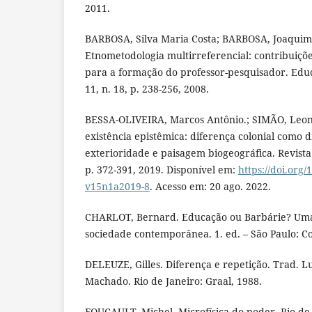
2011.
BARBOSA, Silva Maria Costa; BARBOSA, Joaquim
Etnometodologia multirreferencial: contribuiçõe
para a formação do professor-pesquisador. Ed
11, n. 18, p. 238-256, 2008.
BESSA-OLIVEIRA, Marcos Antônio.; SIMÃO, Leona
existência epistêmica: diferença colonial como 
exterioridade e paisagem biogeográfica. Revista 
p. 372-391, 2019. Disponível em:
https://doi.org
v15n1a2019-8
. Acesso em: 20 ago. 2022.
CHARLOT, Bernard. Educação ou Barbárie? Uma
sociedade contemporânea. 1. ed. – São Paulo: Co
DELEUZE, Gilles. Diferença e repetição. Trad. L
Machado. Rio de Janeiro: Graal, 1988.
FOUCAULT, Michel. Microfísica do poder. Rio de 