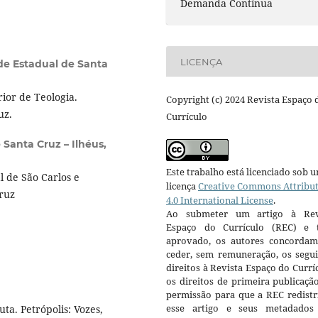
Demanda Contínua
LICENÇA
de Estadual de Santa
ior de Teologia.
Copyright (c) 2024 Revista Espaço 
uz.
Currículo
 Santa Cruz – Ilhéus,
Este trabalho está licenciado sob 
 de São Carlos e
licença
Creative Commons Attribu
ruz
4.0 International License
.
Ao submeter um artigo à Rev
Espaço do Currículo (REC) e t
aprovado, os autores concorda
ceder, sem remuneração, os segui
direitos à Revista Espaço do Currí
os direitos de primeira publicaçã
permissão para que a REC redistr
esse artigo e seus metadados
ta. Petrópolis: Vozes,