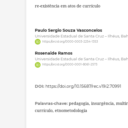
re-existência em atos de currículo
Paulo Sergio Souza Vasconcelos
Universidade Estadual de Santa Cruz – Ilhéus, Bahi
https://orcid.org/0000-0003-2254-1353
Rosenaide Ramos
Universidade Estadual de Santa Cruz – Ilhéus, Bahi
https://orcid.org/0000-0001-8061-2573
DOI:
https://doi.org/10.15687/rec.v19i2.70991
pedagogia, insurgência, multir
Palavras-chave:
currículo, etnometodologia