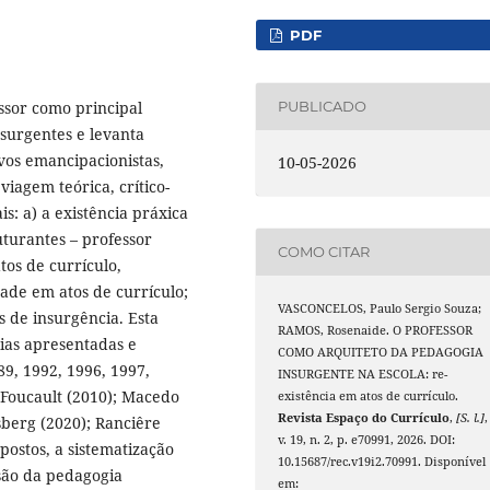
PDF
ssor como principal
PUBLICADO
surgentes e levanta
vos emancipacionistas,
10-05-2026
viagem teórica, crítico-
is: a) a existência práxica
uturantes – professor
COMO CITAR
tos de currículo,
dade em atos de currículo;
VASCONCELOS, Paulo Sergio Souza;
s de insurgência. Esta
RAMOS, Rosenaide. O PROFESSOR
eias apresentadas e
COMO ARQUITETO DA PEDAGOGIA
89, 1992, 1996, 1997,
INSURGENTE NA ESCOLA: re-
; Foucault (2010); Macedo
existência em atos de currículo.
Revista Espaço do Currículo
,
[S. l.]
,
sberg (2020); Ranciêre
v. 19, n. 2, p. e70991, 2026. DOI:
postos, a sistematização
10.15687/rec.v19i2.70991. Disponível
são da pedagogia
em: