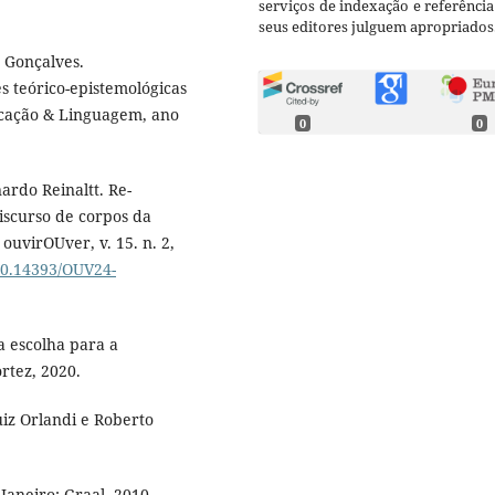
serviços de indexação e referênci
seus editores julguem apropriados
 Gonçalves.
s teórico-epistemológicas
ucação & Linguagem, ano
0
0
rdo Reinaltt. Re-
discurso de corpos da
ouvirOUver, v. 15. n. 2,
/10.14393/OUV24-
 escolha para a
rtez, 2020.
uiz Orlandi e Roberto
Janeiro: Graal, 2010.