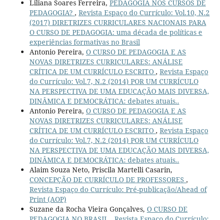
Liliana Soares Ferreira,
PEDAGOGIA NOS CURSOS DE
PEDAGOGIA?
,
Revista Espaço do Currículo: Vol.10, N.2
(2017) DIRETRIZES CURRICULARES NACIONAIS PARA
O CURSO DE PEDAGOGIA: uma década de políticas e
experiências formativas no Brasil
Antonio Pereira,
O CURSO DE PEDAGOGIA E AS
NOVAS DIRETRIZES CURRICULARES: ANÁLISE
CRÍTICA DE UM CURRÍCULO ESCRITO
,
Revista Espaço
do Currículo: Vol.7, N.2 (2014) POR UM CURRÍCULO
NA PERSPECTIVA DE UMA EDUCAÇÃO MAIS DIVERSA,
DINÂMICA E DEMOCRÁTICA: debates atuais..
Antonio Pereira,
O CURSO DE PEDAGOGIA E AS
NOVAS DIRETRIZES CURRICULARES: ANÁLISE
CRÍTICA DE UM CURRÍCULO ESCRITO
,
Revista Espaço
do Currículo: Vol.7, N.2 (2014) POR UM CURRÍCULO
NA PERSPECTIVA DE UMA EDUCAÇÃO MAIS DIVERSA,
DINÂMICA E DEMOCRÁTICA: debates atuais..
Alaim Souza Neto, Priscila Martelli Casarin,
CONCEPÇÃO DE CURRÍCULO DE PROFESSORES
,
Revista Espaço do Currículo: Pré-publicação/Ahead of
Print (AOP)
Suzane da Rocha Vieira Gonçalves,
O CURSO DE
PEDAGOGIA NO BRASIL
,
Revista Espaço do Currículo: