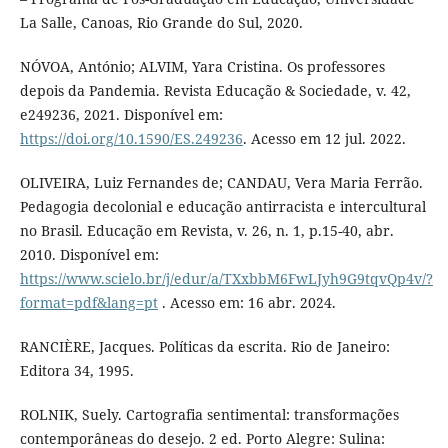
La Salle, Canoas, Rio Grande do Sul, 2020.
NÓVOA, António; ALVIM, Yara Cristina. Os professores
depois da Pandemia. Revista Educação & Sociedade, v. 42,
e249236, 2021. Disponível em:
https://doi.org/10.1590/ES.249236
. Acesso em 12 jul. 2022.
OLIVEIRA, Luiz Fernandes de; CANDAU, Vera Maria Ferrão.
Pedagogia decolonial e educação antirracista e intercultural
no Brasil. Educação em Revista, v. 26, n. 1, p.15-40, abr.
2010. Disponível em:
https://www.scielo.br/j/edur/a/TXxbbM6FwLJyh9G9tqvQp4v/?
format=pdf&lang=pt
. Acesso em: 16 abr. 2024.
RANCIÈRE, Jacques. Políticas da escrita. Rio de Janeiro:
Editora 34, 1995.
ROLNIK, Suely. Cartografia sentimental: transformações
contemporâneas do desejo. 2 ed. Porto Alegre: Sulina: