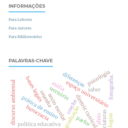
INFORMAÇÕES
Para Leitores
Para Autores
Para Bibliotecários
PALAVRAS-CHAVE
psicologia
diferenças
fotografia.
bases legais
espaço universitário
discurso ambiental
mídia
território
saber
resenha
texto escolar
diretriz curricular
prática de ensino
creche
burocracia
pós-graduação
licenciaturas
tecnologias
afeto
parfor
política educativa