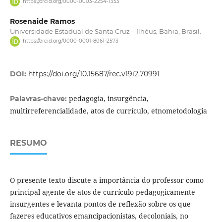
https://orcid.org/0000-0003-2254-1353
Rosenaide Ramos
Universidade Estadual de Santa Cruz – Ilhéus, Bahia, Brasil.
https://orcid.org/0000-0001-8061-2573
DOI:
https://doi.org/10.15687/rec.v19i2.70991
pedagogia, insurgência,
Palavras-chave:
multirreferencialidade, atos de currículo, etnometodologia
RESUMO
O presente texto discute a importância do professor como
principal agente de atos de currículo pedagogicamente
insurgentes e levanta pontos de reflexão sobre os que
fazeres educativos emancipacionistas, decoloniais, no