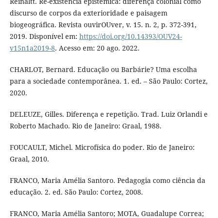
Reinaltt. Re-existência epistêmica: diferença colonial como
discurso de corpos da exterioridade e paisagem
biogeográfica. Revista ouvirOUver, v. 15. n. 2, p. 372-391,
2019. Disponível em:
https://doi.org/10.14393/OUV24-
v15n1a2019-8
. Acesso em: 20 ago. 2022.
CHARLOT, Bernard. Educação ou Barbárie? Uma escolha
para a sociedade contemporânea. 1. ed. – São Paulo: Cortez,
2020.
DELEUZE, Gilles. Diferença e repetição. Trad. Luiz Orlandi e
Roberto Machado. Rio de Janeiro: Graal, 1988.
FOUCAULT, Michel. Microfísica do poder. Rio de Janeiro:
Graal, 2010.
FRANCO, Maria Amélia Santoro. Pedagogia como ciência da
educação. 2. ed. São Paulo: Cortez, 2008.
FRANCO, Maria Amélia Santoro; MOTA, Guadalupe Correa;