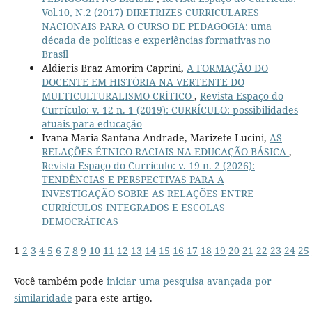
Vol.10, N.2 (2017) DIRETRIZES CURRICULARES
NACIONAIS PARA O CURSO DE PEDAGOGIA: uma
década de políticas e experiências formativas no
Brasil
Aldieris Braz Amorim Caprini,
A FORMAÇÃO DO
DOCENTE EM HISTÓRIA NA VERTENTE DO
MULTICULTURALISMO CRÍTICO
,
Revista Espaço do
Currículo: v. 12 n. 1 (2019): CURRÍCULO: possibilidades
atuais para educação
Ivana Maria Santana Andrade, Marizete Lucini,
AS
RELAÇÕES ÉTNICO-RACIAIS NA EDUCAÇÃO BÁSICA
,
Revista Espaço do Currículo: v. 19 n. 2 (2026):
TENDÊNCIAS E PERSPECTIVAS PARA A
INVESTIGAÇÃO SOBRE AS RELAÇÕES ENTRE
CURRÍCULOS INTEGRADOS E ESCOLAS
DEMOCRÁTICAS
1
2
3
4
5
6
7
8
9
10
11
12
13
14
15
16
17
18
19
20
21
22
23
24
25
Você também pode
iniciar uma pesquisa avançada por
similaridade
para este artigo.