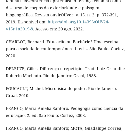
Reinaltt. Re-existência epistêmica: diferença colonial como
discurso de corpos da exterioridade e paisagem
biogeográfica. Revista ouvirOUver, v. 15. n. 2, p. 372-391,
2019. Disponível em:
https://doi.org/10.14393/OUV24-
v15n1a2019-8
. Acesso em: 20 ago. 2022.
CHARLOT, Bernard. Educação ou Barbárie? Uma escolha
para a sociedade contemporânea. 1. ed. – São Paulo: Cortez,
2020.
DELEUZE, Gilles. Diferença e repetição. Trad. Luiz Orlandi e
Roberto Machado. Rio de Janeiro: Graal, 1988.
FOUCAULT, Michel. Microfísica do poder. Rio de Janeiro:
Graal, 2010.
FRANCO, Maria Amélia Santoro. Pedagogia como ciência da
educação. 2. ed. São Paulo: Cortez, 2008.
FRANCO, Maria Amélia Santoro; MOTA, Guadalupe Correa;