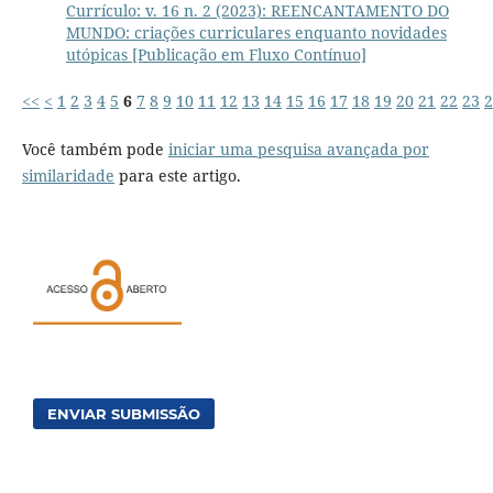
Currículo: v. 16 n. 2 (2023): REENCANTAMENTO DO
MUNDO: criações curriculares enquanto novidades
utópicas [Publicação em Fluxo Contínuo]
<<
<
1
2
3
4
5
6
7
8
9
10
11
12
13
14
15
16
17
18
19
20
21
22
23
2
Você também pode
iniciar uma pesquisa avançada por
similaridade
para este artigo.
ENVIAR SUBMISSÃO