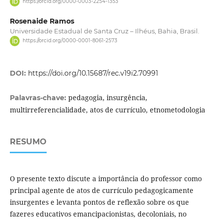
https://orcid.org/0000-0003-2254-1353
Rosenaide Ramos
Universidade Estadual de Santa Cruz – Ilhéus, Bahia, Brasil.
https://orcid.org/0000-0001-8061-2573
DOI:
https://doi.org/10.15687/rec.v19i2.70991
pedagogia, insurgência,
Palavras-chave:
multirreferencialidade, atos de currículo, etnometodologia
RESUMO
O presente texto discute a importância do professor como
principal agente de atos de currículo pedagogicamente
insurgentes e levanta pontos de reflexão sobre os que
fazeres educativos emancipacionistas, decoloniais, no