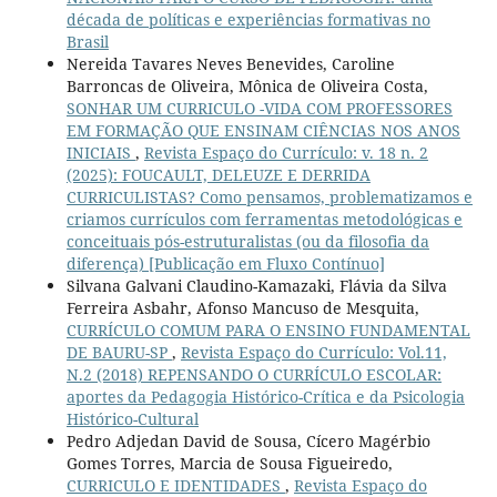
década de políticas e experiências formativas no
Brasil
Nereida Tavares Neves Benevides, Caroline
Barroncas de Oliveira, Mônica de Oliveira Costa,
SONHAR UM CURRICULO -VIDA COM PROFESSORES
EM FORMAÇÃO QUE ENSINAM CIÊNCIAS NOS ANOS
INICIAIS
,
Revista Espaço do Currículo: v. 18 n. 2
(2025): FOUCAULT, DELEUZE E DERRIDA
CURRICULISTAS? Como pensamos, problematizamos e
criamos currículos com ferramentas metodológicas e
conceituais pós-estruturalistas (ou da filosofia da
diferença) [Publicação em Fluxo Contínuo]
Silvana Galvani Claudino-Kamazaki, Flávia da Silva
Ferreira Asbahr, Afonso Mancuso de Mesquita,
CURRÍCULO COMUM PARA O ENSINO FUNDAMENTAL
DE BAURU-SP
,
Revista Espaço do Currículo: Vol.11,
N.2 (2018) REPENSANDO O CURRÍCULO ESCOLAR:
aportes da Pedagogia Histórico-Crítica e da Psicologia
Histórico-Cultural
Pedro Adjedan David de Sousa, Cícero Magérbio
Gomes Torres, Marcia de Sousa Figueiredo,
CURRICULO E IDENTIDADES
,
Revista Espaço do