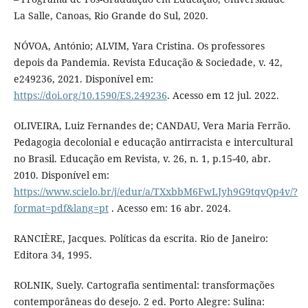
La Salle, Canoas, Rio Grande do Sul, 2020.
NÓVOA, António; ALVIM, Yara Cristina. Os professores
depois da Pandemia. Revista Educação & Sociedade, v. 42,
e249236, 2021. Disponível em:
https://doi.org/10.1590/ES.249236
. Acesso em 12 jul. 2022.
OLIVEIRA, Luiz Fernandes de; CANDAU, Vera Maria Ferrão.
Pedagogia decolonial e educação antirracista e intercultural
no Brasil. Educação em Revista, v. 26, n. 1, p.15-40, abr.
2010. Disponível em:
https://www.scielo.br/j/edur/a/TXxbbM6FwLJyh9G9tqvQp4v/?
format=pdf&lang=pt
. Acesso em: 16 abr. 2024.
RANCIÈRE, Jacques. Políticas da escrita. Rio de Janeiro:
Editora 34, 1995.
ROLNIK, Suely. Cartografia sentimental: transformações
contemporâneas do desejo. 2 ed. Porto Alegre: Sulina: