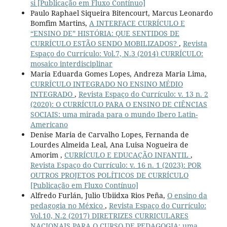
si [Publicação em Fluxo Contínuo]
Paulo Raphael Siqueira Bitencourt, Marcus Leonardo
Bomfim Martins,
A INTERFACE CURRÍCULO E
“ENSINO DE” HISTÓRIA: QUE SENTIDOS DE
CURRÍCULO ESTÃO SENDO MOBILIZADOS?
,
Revista
Espaço do Currículo: Vol.7, N.3 (2014) CURRÍCULO:
mosaico interdisciplinar
Maria Eduarda Gomes Lopes, Andreza Maria Lima,
CURRÍCULO INTEGRADO NO ENSINO MÉDIO
INTEGRADO
,
Revista Espaço do Currículo: v. 13 n. 2
(2020): O CURRÍCULO PARA O ENSINO DE CIÊNCIAS
SOCIAIS: uma mirada para o mundo Ibero Latin-
Americano
Denise Maria de Carvalho Lopes, Fernanda de
Lourdes Almeida Leal, Ana Luisa Nogueira de
Amorim ,
CURRÍCULO E EDUCAÇÃO INFANTIL
,
Revista Espaço do Currículo: v. 16 n. 1 (2023): POR
OUTROS PROJETOS POLÍTICOS DE CURRÍCULO
[Publicação em Fluxo Contínuo]
Alfredo Furlán, Julio Ubiidxa Rios Peña,
O ensino da
pedagogia no México
,
Revista Espaço do Currículo:
Vol.10, N.2 (2017) DIRETRIZES CURRICULARES
NACIONAIS PARA O CURSO DE PEDAGOGIA: uma