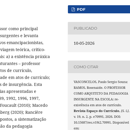
PDF
ssor como principal
PUBLICADO
surgentes e levanta
vos emancipacionistas,
10-05-2026
viagem teórica, crítico-
is: a) a existência práxica
uturantes – professor
COMO CITAR
tos de currículo,
dade em atos de currículo;
VASCONCELOS, Paulo Sergio Souza;
s de insurgência. Esta
RAMOS, Rosenaide. O PROFESSOR
eias apresentadas e
COMO ARQUITETO DA PEDAGOGIA
89, 1992, 1996, 1997,
INSURGENTE NA ESCOLA: re-
; Foucault (2010); Macedo
existência em atos de currículo.
Revista Espaço do Currículo
,
[S. l.]
,
sberg (2020); Ranciêre
v. 19, n. 2, p. e70991, 2026. DOI:
postos, a sistematização
10.15687/rec.v19i2.70991. Disponível
são da pedagogia
em: