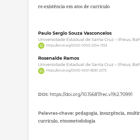
re-existência em atos de currículo
Paulo Sergio Souza Vasconcelos
Universidade Estadual de Santa Cruz – Ilhéus, Bahi
https://orcid.org/0000-0003-2254-1353
Rosenaide Ramos
Universidade Estadual de Santa Cruz – Ilhéus, Bahi
https://orcid.org/0000-0001-8061-2573
DOI:
https://doi.org/10.15687/rec.v19i2.70991
pedagogia, insurgência, multir
Palavras-chave:
currículo, etnometodologia