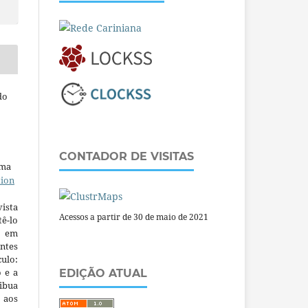
do
CONTADOR DE VISITAS
uma
tion
ista
Acessos a partir de 30 de maio de 2021
ê-lo
m em
ntes
culo:
o e a
EDIÇÃO ATUAL
ibua
 aos