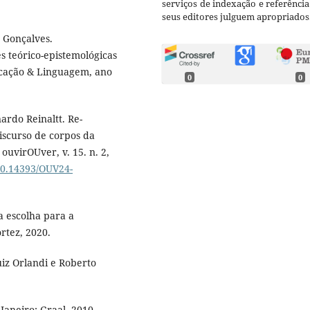
serviços de indexação e referênci
seus editores julguem apropriados
 Gonçalves.
s teórico-epistemológicas
ucação & Linguagem, ano
0
0
rdo Reinaltt. Re-
discurso de corpos da
ouvirOUver, v. 15. n. 2,
/10.14393/OUV24-
 escolha para a
rtez, 2020.
uiz Orlandi e Roberto
Janeiro: Graal, 2010.