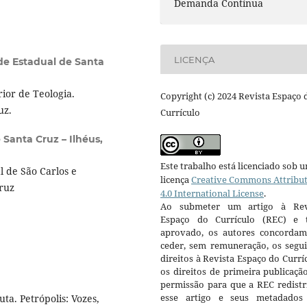
Demanda Contínua
LICENÇA
de Estadual de Santa
ior de Teologia.
Copyright (c) 2024 Revista Espaço 
uz.
Currículo
 Santa Cruz – Ilhéus,
Este trabalho está licenciado sob 
 de São Carlos e
licença
Creative Commons Attribu
ruz
4.0 International License
.
Ao submeter um artigo à Rev
Espaço do Currículo (REC) e t
aprovado, os autores concorda
ceder, sem remuneração, os segui
direitos à Revista Espaço do Currí
os direitos de primeira publicaçã
permissão para que a REC redistr
esse artigo e seus metadados
ta. Petrópolis: Vozes,