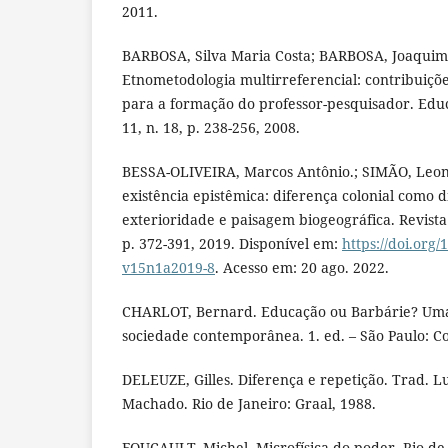
2011.
BARBOSA, Silva Maria Costa; BARBOSA, Joaquim
Etnometodologia multirreferencial: contribuiçõe
para a formação do professor-pesquisador. Ed
11, n. 18, p. 238-256, 2008.
BESSA-OLIVEIRA, Marcos Antônio.; SIMÃO, Leona
existência epistêmica: diferença colonial como 
exterioridade e paisagem biogeográfica. Revista 
p. 372-391, 2019. Disponível em:
https://doi.org
v15n1a2019-8
. Acesso em: 20 ago. 2022.
CHARLOT, Bernard. Educação ou Barbárie? Uma
sociedade contemporânea. 1. ed. – São Paulo: Co
DELEUZE, Gilles. Diferença e repetição. Trad. L
Machado. Rio de Janeiro: Graal, 1988.
FOUCAULT, Michel. Microfísica do poder. Rio de 