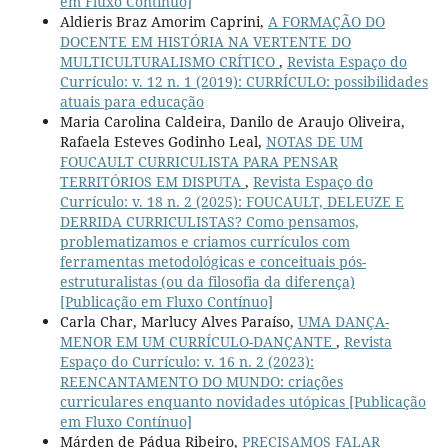
em Fluxo Contínuo]
Aldieris Braz Amorim Caprini,
A FORMAÇÃO DO
DOCENTE EM HISTÓRIA NA VERTENTE DO
MULTICULTURALISMO CRÍTICO
,
Revista Espaço do
Currículo: v. 12 n. 1 (2019): CURRÍCULO: possibilidades
atuais para educação
Maria Carolina Caldeira, Danilo de Araujo Oliveira,
Rafaela Esteves Godinho Leal,
NOTAS DE UM
FOUCAULT CURRICULISTA PARA PENSAR
TERRITÓRIOS EM DISPUTA
,
Revista Espaço do
Currículo: v. 18 n. 2 (2025): FOUCAULT, DELEUZE E
DERRIDA CURRICULISTAS? Como pensamos,
problematizamos e criamos currículos com
ferramentas metodológicas e conceituais pós-
estruturalistas (ou da filosofia da diferença)
[Publicação em Fluxo Contínuo]
Carla Char, Marlucy Alves Paraíso,
UMA DANÇA-
MENOR EM UM CURRÍCULO-DANÇANTE
,
Revista
Espaço do Currículo: v. 16 n. 2 (2023):
REENCANTAMENTO DO MUNDO: criações
curriculares enquanto novidades utópicas [Publicação
em Fluxo Contínuo]
Márden de Pádua Ribeiro,
PRECISAMOS FALAR