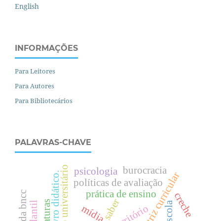
English
INFORMAÇÕES
Para Leitores
Para Autores
Para Bibliotecários
PALAVRAS-CHAVE
espaço universitário
burocracia
psicologia
diretriz curricular
livro didático.
políticas de avaliação
prática de ensino
creche
saber
território
mídia