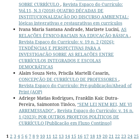
SOBRE CURRÍCULO
,
Revista Espaço do Currículo:
Vol.11, N.3 (2018) QUATRO DÉCADAS DE
INSTITUCIONALIZAÇÃO DO DISCURSO AMBIENTAL:
lógicas integrativas e restaurativas em currículos
Ivana Maria Santana Andrade, Marizete Lucini,
AS
RELAÇÕES ÉTNICO-RACIAIS NA EDUCAÇÃO BÁSICA
,
Revista Espaço do Currículo: v. 19 n. 2 (2026):
TENDÊNCIAS E PERSPECTIVAS PARA A
INVESTIGAÇÃO SOBRE AS RELAÇÕES ENTRE
CURRÍCULOS INTEGRADOS E ESCOLAS
DEMOCRÁTICAS
Alaim Souza Neto, Priscila Martelli Casarin,
CONCEPÇÃO DE CURRÍCULO DE PROFESSORES
,
Revista Espaço do Currículo: Pré-publicação/Ahead of
Print (AOP)
Adriege Matias Rodrigues, Franklin Kaic Dutra-
Pereira, Saimonton Tinôco,
“SEM LEI NEM REI, ME VI
ARREMESSADO”
,
Revista Espaço do Currículo: v. 16 n.
1 (2023): POR OUTROS PROJETOS POLÍTICOS DE
CURRÍCULO [Publicação em Fluxo Contínuo]
1
2
3
4
5
6
7
8
9
10
11
12
13
14
15
16
17
18
19
20
21
22
23
24
25