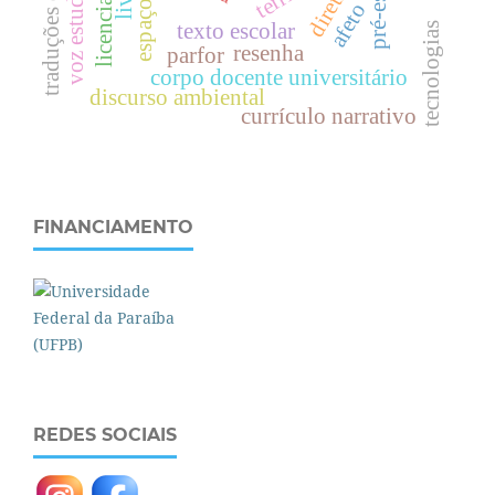
traduções da bncc
licenciaturas
pré-escola
voz estudantil
afeto
texto escolar
tecnologias
resenha
parfor
corpo docente universitário
discurso ambiental
currículo narrativo
FINANCIAMENTO
REDES SOCIAIS