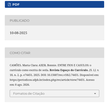
PDF
PUBLICADO
10-08-2025
COMO CITAR
CAMÕES, Maria Clara; AXER, Bonnie. ENTRE FIOS E CASULOS: o
currículo como escrita de seda.
Revista Espaço do Currículo
,
[S. l.]
, v.
18, n. 2, p. e74451, 2025. DOI: 10.15687/rec.v18i2.74451. Disponível em:
https://periodicos.ufpb.br/index.php/rec/article/view/74451. Acesso
em: 8 ago. 2026.
Fomatos de Citação