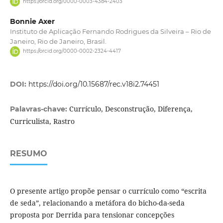
https://orcid.org/0000-0003-4384-2403
Bonnie Axer
Instituto de Aplicação Fernando Rodrigues da Silveira – Rio de
Janeiro, Rio de Janeiro, Brasil.
https://orcid.org/0000-0002-2324-4417
DOI:
https://doi.org/10.15687/rec.v18i2.74451
Currículo, Desconstrução, Diferença,
Palavras-chave:
Curriculista, Rastro
RESUMO
O presente artigo propõe pensar o currículo como “escrita
de seda”, relacionando a metáfora do bicho-da-seda
proposta por Derrida para tensionar concepções