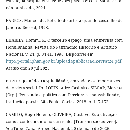
estratégia hospitaleira: reflexões para a escola. Manuscrito
não publicado, 2024.
BARROS, Manoel de. Retrato do artista quando coisa. Rio de
Janeiro: Record, 1998.
BHABHA, Hommi. K. O terceiro espaço: uma entrevista com
Homi Bhabha. Revista do Patrimônio Histórico e Artístico
Nacional, v. 24, p. 34-41, 1996. Disponível em:
http://portal.iphan.gov.br/uploads/publicacao/RevPat24.pdf
.
Acesso em: 20 jul 2025.
BURITY, Joanildo. Hospitalidade, amizade e os imperativos
da ordem social. In: LOPES, Alice Casimiro; SISCAR, Marcos
(Org.). Pensando a política com Derrida: responsabilidade,
tradução, porvir. São Paulo: Cortez, 2018. p. 117-152.
CAMILO, Hugo Heleno; OLIVEIRA, Gustavo. Subjetivação
como acontecimento no currículo. [Transmissão ao vivo].
YouTube: Canal Anped Nacional. 20 de maio de 2025.