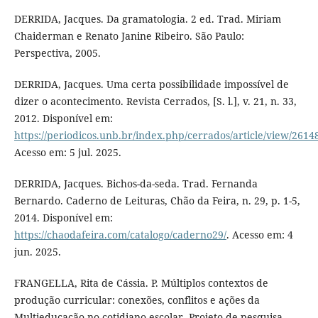
DERRIDA, Jacques. Da gramatologia. 2 ed. Trad. Miriam
Chaiderman e Renato Janine Ribeiro. São Paulo:
Perspectiva, 2005.
DERRIDA, Jacques. Uma certa possibilidade impossível de
dizer o acontecimento. Revista Cerrados, [S. l.], v. 21, n. 33,
2012. Disponível em:
https://periodicos.unb.br/index.php/cerrados/article/view/2614
Acesso em: 5 jul. 2025.
DERRIDA, Jacques. Bichos-da-seda. Trad. Fernanda
Bernardo. Caderno de Leituras, Chão da Feira, n. 29, p. 1-5,
2014. Disponível em:
https://chaodafeira.com/catalogo/caderno29/
. Acesso em: 4
jun. 2025.
FRANGELLA, Rita de Cássia. P. Múltiplos contextos de
produção curricular: conexões, conflitos e ações da
Multieducação no cotidiano escolar. Projeto de pesquisa –