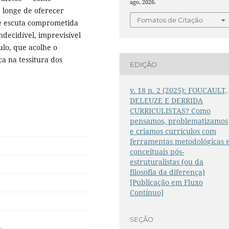
ago. 2026.
, longe de oferecer
Fomatos de Citação
o e escuta comprometida
decidível, imprevisível
ulo, que acolhe o
ca na tessitura dos
EDIÇÃO
v. 18 n. 2 (2025): FOUCAULT,
DELEUZE E DERRIDA
CURRICULISTAS? Como
pensamos, problematizamos
e criamos currículos com
ferramentas metodológicas 
conceituais pós-
estruturalistas (ou da
filosofia da diferença)
[Publicação em Fluxo
Contínuo]
SEÇÃO