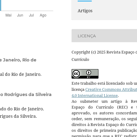
Artigos
LICENÇA
Copyright (c) 2025 Revista Espaço 
Currículo
e Janeiro, Rio de
l do Rio de Janeiro.
Este trabalho está licenciado sob 
licença
Creative Commons Attribu
o Rodrigues da Silveira
4.0 International License
.
Ao submeter um artigo à Rev
Espaço do Currículo (REC) e t
do do Rio de Janeiro.
aprovado, os autores concorda
igues da Silveira.
ceder, sem remuneração, os segui
direitos à Revista Espaço do Currí
os direitos de primeira publicaçã
permissão para que a REC redistr