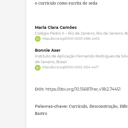
o currículo como escrita de seda
Maria Clara Camões
Colégio Pedro II – Rio de Janeiro, Rio de Janeiro, Br
https://orcid.org/0000-0003-4384-2403
Bonnie Axer
Instituto de Aplicação Fernando Rodrigues da Silve
de Janeiro, Brasil.
https://orcid.org/0000-0002-2324-4417
DOI:
https://doi.org/10.15687/rec.v18i2.74451
Currículo, Desconstrução, Dife
Palavras-chave:
Rastro