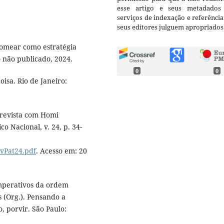
esse artigo e seus metadados
serviços de indexação e referênci
seus editores julguem apropriados
nomear como estratégia
o não publicado, 2024.
0
0
isa. Rio de Janeiro:
revista com Homi
co Nacional, v. 24, p. 34-
evPat24.pdf
. Acesso em: 20
imperativos da ordem
s (Org.). Pensando a
, porvir. São Paulo: