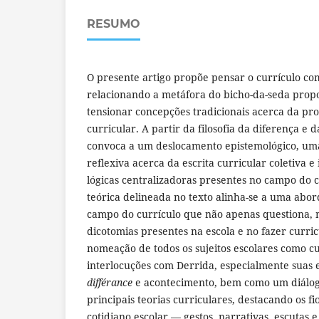
RESUMO
O presente artigo propõe pensar o currículo com
relacionando a metáfora do bicho-da-seda prop
tensionar concepções tradicionais acerca da pr
curricular. A partir da filosofia da diferença e 
convoca a um deslocamento epistemológico, uma 
reflexiva acerca da escrita curricular coletiva e
lógicas centralizadoras presentes no campo do c
teórica delineada no texto alinha-se a uma abo
campo do currículo que não apenas questiona,
dicotomias presentes na escola e no fazer curricu
nomeação de todos os sujeitos escolares como curr
interlocuções com Derrida, especialmente suas 
différance
e acontecimento, bem como um diálogo
principais teorias curriculares, destacando os f
cotidiano escolar — gestos, narrativas, escutas 