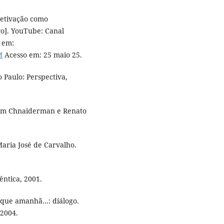
etivação como
vo]. YouTube: Canal
 em:
M
Acesso em: 25 maio 25.
 Paulo: Perspectiva,
iam Chnaiderman e Renato
Maria José de Carvalho.
êntica, 2001.
 que amanhã…: diálogo.
 2004.