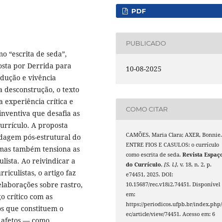
PDF
PUBLICADO
o “escrita de seda”,
osta por Derrida para
10-08-2025
odução e vivência
da desconstrução, o texto
experiência crítica e
COMO CITAR
 inventiva que desafia as
urrículo. A proposta
CAMÕES, Maria Clara; AXER, Bonnie
rdagem pós-estrutural do
ENTRE FIOS E CASULOS: o currículo
 mas também tensiona as
como escrita de seda.
Revista Espaç
lista. Ao reivindicar a
do Currículo
,
[S. l.]
, v. 18, n. 2, p.
iculistas, o artigo faz
e74451, 2025. DOI:
elaborações sobre rastro,
10.15687/rec.v18i2.74451. Disponível
em:
 crítico com as
https://periodicos.ufpb.br/index.php/
ios que constituem o
ec/article/view/74451. Acesso em: 6
e afetos — como