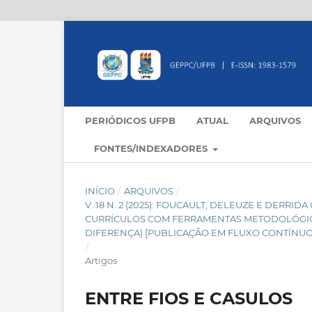
PERIÓDICOS UFPB
ATUAL
ARQUIVOS
FONTES/INDEXADORES
INÍCIO
/
ARQUIVOS
/
V. 18 N. 2 (2025): FOUCAULT, DELEUZE E DER
CURRÍCULOS COM FERRAMENTAS METODOLÓGICAS
DIFERENÇA) [PUBLICAÇÃO EM FLUXO CONTÍNUO
/
Artigos
ENTRE FIOS E CASULOS