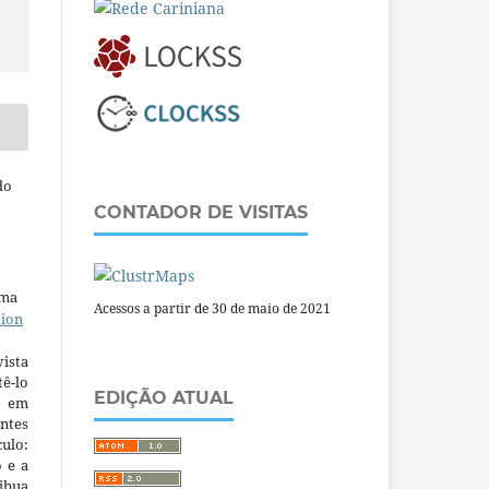
do
CONTADOR DE VISITAS
uma
Acessos a partir de 30 de maio de 2021
tion
ista
ê-lo
EDIÇÃO ATUAL
m em
ntes
culo:
o e a
ibua