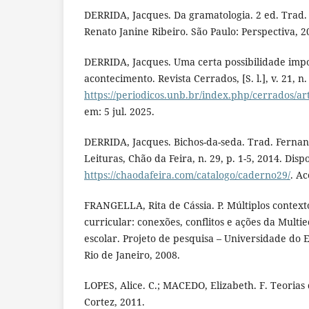
DERRIDA, Jacques. Da gramatologia. 2 ed. Trad
Renato Janine Ribeiro. São Paulo: Perspectiva, 2
DERRIDA, Jacques. Uma certa possibilidade impo
acontecimento. Revista Cerrados, [S. l.], v. 21, n
https://periodicos.unb.br/index.php/cerrados/ar
em: 5 jul. 2025.
DERRIDA, Jacques. Bichos-da-seda. Trad. Ferna
Leituras, Chão da Feira, n. 29, p. 1-5, 2014. Disp
https://chaodafeira.com/catalogo/caderno29/
. Ac
FRANGELLA, Rita de Cássia. P. Múltiplos contex
curricular: conexões, conflitos e ações da Multi
escolar. Projeto de pesquisa – Universidade do E
Rio de Janeiro, 2008.
LOPES, Alice. C.; MACEDO, Elizabeth. F. Teorias 
Cortez, 2011.