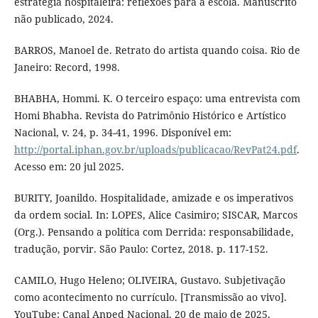
estratégia hospitaleira: reflexões para a escola. Manuscrito
não publicado, 2024.
BARROS, Manoel de. Retrato do artista quando coisa. Rio de
Janeiro: Record, 1998.
BHABHA, Hommi. K. O terceiro espaço: uma entrevista com
Homi Bhabha. Revista do Patrimônio Histórico e Artístico
Nacional, v. 24, p. 34-41, 1996. Disponível em:
http://portal.iphan.gov.br/uploads/publicacao/RevPat24.pdf
.
Acesso em: 20 jul 2025.
BURITY, Joanildo. Hospitalidade, amizade e os imperativos
da ordem social. In: LOPES, Alice Casimiro; SISCAR, Marcos
(Org.). Pensando a política com Derrida: responsabilidade,
tradução, porvir. São Paulo: Cortez, 2018. p. 117-152.
CAMILO, Hugo Heleno; OLIVEIRA, Gustavo. Subjetivação
como acontecimento no currículo. [Transmissão ao vivo].
YouTube: Canal Anped Nacional. 20 de maio de 2025.