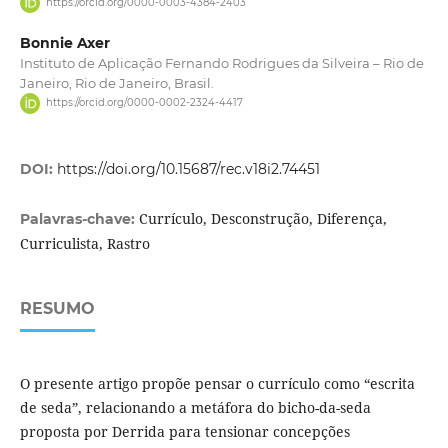
https://orcid.org/0000-0003-4384-2403
Bonnie Axer
Instituto de Aplicação Fernando Rodrigues da Silveira – Rio de
Janeiro, Rio de Janeiro, Brasil.
https://orcid.org/0000-0002-2324-4417
DOI:
https://doi.org/10.15687/rec.v18i2.74451
Currículo, Desconstrução, Diferença,
Palavras-chave:
Curriculista, Rastro
RESUMO
O presente artigo propõe pensar o currículo como “escrita
de seda”, relacionando a metáfora do bicho-da-seda
proposta por Derrida para tensionar concepções