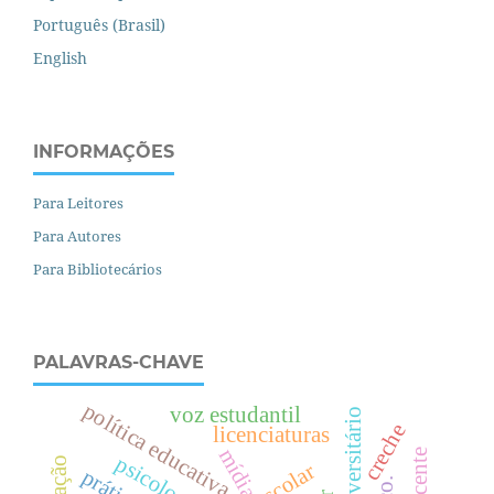
Português (Brasil)
English
INFORMAÇÕES
Para Leitores
Para Autores
Para Bibliotecários
PALAVRAS-CHAVE
política educativa
voz estudantil
creche
licenciaturas
mídia
psicologia