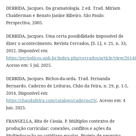
DERRIDA, Jacques. Da gramatologia. 2 ed. Trad. Miriam
Chaiderman e Renato Janine Ribeiro. São Paulo:
Perspectiva, 2005.
DERRIDA, Jacques. Uma certa possibilidade impossível de
dizer o acontecimento. Revista Cerrados, [S. l.], v. 21, n. 33,
2012. Disponível em:
https://periodicos.unb.br/index.php/cerrados/article/view/2614
Acesso em: 5 jul. 2025.
DERRIDA, Jacques. Bichos-da-seda. Trad. Fernanda
Bernardo. Caderno de Leituras, Chão da Feira, n. 29, p. 1-5,
2014. Disponível em:
https://chaodafeira.com/catalogo/caderno29/
. Acesso em: 4
jun. 2025.
FRANGELLA, Rita de Cássia. P. Múltiplos contextos de
produção curricular: conexões, conflitos e ações da
Multieducação no cotidiano escolar. Projeto de pesquisa –