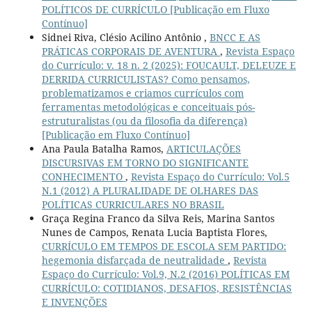
POLÍTICOS DE CURRÍCULO [Publicação em Fluxo
Contínuo]
Sidnei Riva, Clésio Acilino Antônio ,
BNCC E AS
PRÁTICAS CORPORAIS DE AVENTURA
,
Revista Espaço
do Currículo: v. 18 n. 2 (2025): FOUCAULT, DELEUZE E
DERRIDA CURRICULISTAS? Como pensamos,
problematizamos e criamos currículos com
ferramentas metodológicas e conceituais pós-
estruturalistas (ou da filosofia da diferença)
[Publicação em Fluxo Contínuo]
Ana Paula Batalha Ramos,
ARTICULAÇÕES
DISCURSIVAS EM TORNO DO SIGNIFICANTE
CONHECIMENTO
,
Revista Espaço do Currículo: Vol.5
N.1 (2012) A PLURALIDADE DE OLHARES DAS
POLÍTICAS CURRICULARES NO BRASIL
Graça Regina Franco da Silva Reis, Marina Santos
Nunes de Campos, Renata Lucia Baptista Flores,
CURRÍCULO EM TEMPOS DE ESCOLA SEM PARTIDO:
hegemonia disfarçada de neutralidade
,
Revista
Espaço do Currículo: Vol.9, N.2 (2016) POLÍTICAS EM
CURRÍCULO: COTIDIANOS, DESAFIOS, RESISTÊNCIAS
E INVENÇÕES