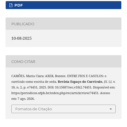
PDF
PUBLICADO
10-08-2025
COMO CITAR
CAMÕES, Maria Clara; AXER, Bonnie. ENTRE FIOS E CASULOS: o
currículo como escrita de seda.
Revista Espaço do Currículo
,
[S. l.]
, v.
18, n. 2, p. e74451, 2025. DOI: 10.15687/rec.v18i2.74451. Disponível em:
https://periodicos.ufpb.br/index.php/rec/article/view/74451. Acesso
em: 7 ago. 2026.
Fomatos de Citação