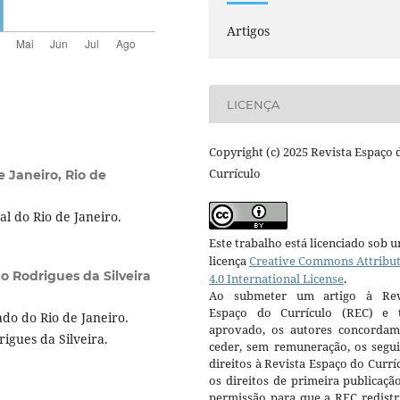
Artigos
LICENÇA
Copyright (c) 2025 Revista Espaço 
Currículo
e Janeiro, Rio de
l do Rio de Janeiro.
Este trabalho está licenciado sob 
licença
Creative Commons Attribu
o Rodrigues da Silveira
4.0 International License
.
Ao submeter um artigo à Rev
Espaço do Currículo (REC) e t
do do Rio de Janeiro.
aprovado, os autores concorda
igues da Silveira.
ceder, sem remuneração, os segui
direitos à Revista Espaço do Currí
os direitos de primeira publicaçã
permissão para que a REC redistr