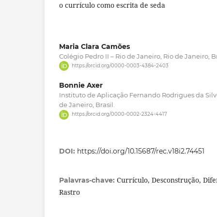
o currículo como escrita de seda
Maria Clara Camões
Colégio Pedro II – Rio de Janeiro, Rio de Janeiro, Br
https://orcid.org/0000-0003-4384-2403
Bonnie Axer
Instituto de Aplicação Fernando Rodrigues da Silve
de Janeiro, Brasil.
https://orcid.org/0000-0002-2324-4417
DOI:
https://doi.org/10.15687/rec.v18i2.74451
Currículo, Desconstrução, Dife
Palavras-chave:
Rastro