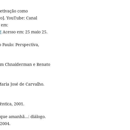
etivação como
vo]. YouTube: Canal
 em:
M
Acesso em: 25 maio 25.
 Paulo: Perspectiva,
iam Chnaiderman e Renato
Maria José de Carvalho.
êntica, 2001.
 que amanhã…: diálogo.
 2004.