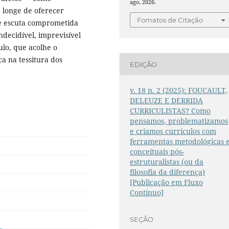
ago. 2026.
, longe de oferecer
Fomatos de Citação
o e escuta comprometida
decidível, imprevisível
ulo, que acolhe o
ca na tessitura dos
EDIÇÃO
v. 18 n. 2 (2025): FOUCAULT,
DELEUZE E DERRIDA
CURRICULISTAS? Como
pensamos, problematizamos
e criamos currículos com
ferramentas metodológicas 
conceituais pós-
estruturalistas (ou da
filosofia da diferença)
[Publicação em Fluxo
Contínuo]
SEÇÃO