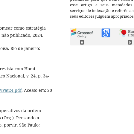
esse artigo e seus metadados
serviços de indexação e referênci
seus editores julguem apropriados
nomear como estratégia
o não publicado, 2024.
0
0
isa. Rio de Janeiro:
revista com Homi
co Nacional, v. 24, p. 34-
evPat24.pdf
. Acesso em: 20
imperativos da ordem
s (Org.). Pensando a
, porvir. São Paulo: