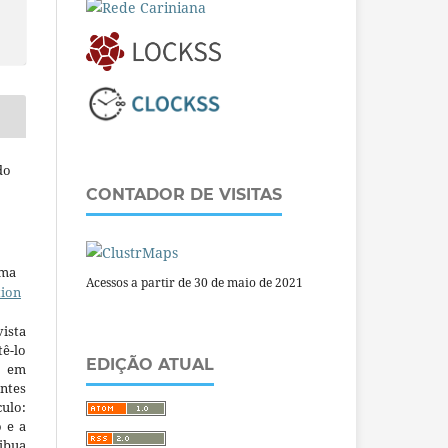
do
CONTADOR DE VISITAS
uma
Acessos a partir de 30 de maio de 2021
tion
ista
ê-lo
EDIÇÃO ATUAL
m em
ntes
culo:
o e a
ibua