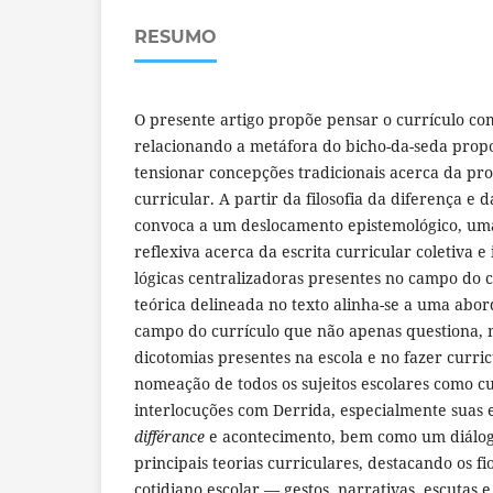
RESUMO
O presente artigo propõe pensar o currículo com
relacionando a metáfora do bicho-da-seda prop
tensionar concepções tradicionais acerca da pr
curricular. A partir da filosofia da diferença e 
convoca a um deslocamento epistemológico, uma 
reflexiva acerca da escrita curricular coletiva e
lógicas centralizadoras presentes no campo do c
teórica delineada no texto alinha-se a uma abo
campo do currículo que não apenas questiona,
dicotomias presentes na escola e no fazer curricu
nomeação de todos os sujeitos escolares como curr
interlocuções com Derrida, especialmente suas 
différance
e acontecimento, bem como um diálogo
principais teorias curriculares, destacando os f
cotidiano escolar — gestos, narrativas, escutas 