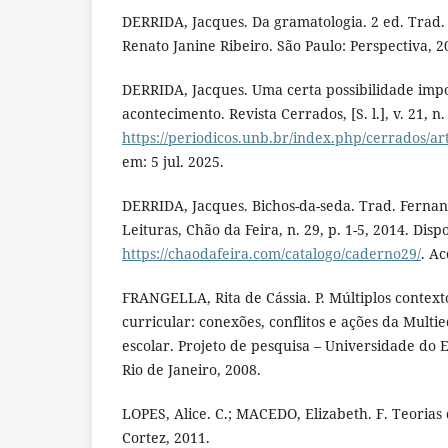
DERRIDA, Jacques. Da gramatologia. 2 ed. Trad
Renato Janine Ribeiro. São Paulo: Perspectiva, 2
DERRIDA, Jacques. Uma certa possibilidade impo
acontecimento. Revista Cerrados, [S. l.], v. 21, n
https://periodicos.unb.br/index.php/cerrados/ar
em: 5 jul. 2025.
DERRIDA, Jacques. Bichos-da-seda. Trad. Ferna
Leituras, Chão da Feira, n. 29, p. 1-5, 2014. Disp
https://chaodafeira.com/catalogo/caderno29/
. Ac
FRANGELLA, Rita de Cássia. P. Múltiplos contex
curricular: conexões, conflitos e ações da Multi
escolar. Projeto de pesquisa – Universidade do E
Rio de Janeiro, 2008.
LOPES, Alice. C.; MACEDO, Elizabeth. F. Teorias 
Cortez, 2011.