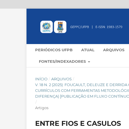
PERIÓDICOS UFPB
ATUAL
ARQUIVOS
FONTES/INDEXADORES
INÍCIO
/
ARQUIVOS
/
V. 18 N. 2 (2025): FOUCAULT, DELEUZE E DER
CURRÍCULOS COM FERRAMENTAS METODOLÓGICAS
DIFERENÇA) [PUBLICAÇÃO EM FLUXO CONTÍNUO
/
Artigos
ENTRE FIOS E CASULOS