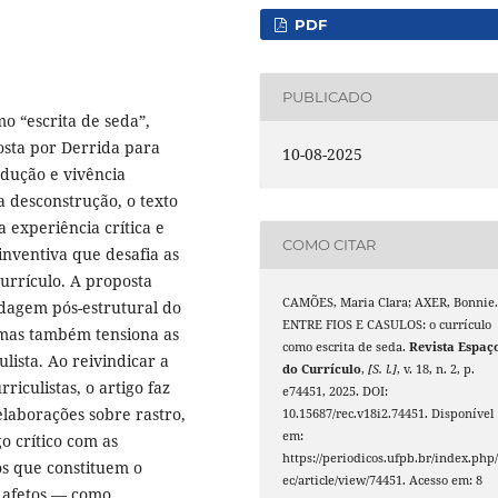
PDF
PUBLICADO
o “escrita de seda”,
osta por Derrida para
10-08-2025
odução e vivência
da desconstrução, o texto
experiência crítica e
COMO CITAR
 inventiva que desafia as
urrículo. A proposta
CAMÕES, Maria Clara; AXER, Bonnie
rdagem pós-estrutural do
ENTRE FIOS E CASULOS: o currículo
 mas também tensiona as
como escrita de seda.
Revista Espaç
lista. Ao reivindicar a
do Currículo
,
[S. l.]
, v. 18, n. 2, p.
iculistas, o artigo faz
e74451, 2025. DOI:
elaborações sobre rastro,
10.15687/rec.v18i2.74451. Disponível
em:
 crítico com as
https://periodicos.ufpb.br/index.php/
ios que constituem o
ec/article/view/74451. Acesso em: 8
e afetos — como