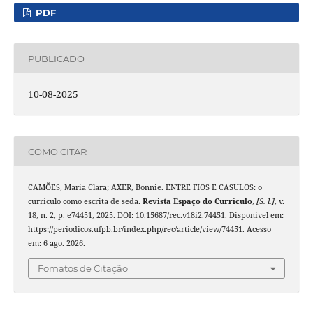
PDF
PUBLICADO
10-08-2025
COMO CITAR
CAMÕES, Maria Clara; AXER, Bonnie. ENTRE FIOS E CASULOS: o
currículo como escrita de seda.
Revista Espaço do Currículo
,
[S. l.]
, v.
18, n. 2, p. e74451, 2025. DOI: 10.15687/rec.v18i2.74451. Disponível em:
https://periodicos.ufpb.br/index.php/rec/article/view/74451. Acesso
em: 6 ago. 2026.
Fomatos de Citação