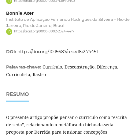
https://orcid.org/0000-0003-4384-2403
Bonnie Axer
Instituto de Aplicação Fernando Rodrigues da Silveira – Rio de
Janeiro, Rio de Janeiro, Brasil.
https://orcid.org/0000-0002-2324-4417
DOI:
https://doi.org/10.15687/rec.v18i2.74451
Currículo, Desconstrução, Diferença,
Palavras-chave:
Curriculista, Rastro
RESUMO
O presente artigo propõe pensar o currículo como “escrita
de seda”, relacionando a metáfora do bicho-da-seda
proposta por Derrida para tensionar concepções