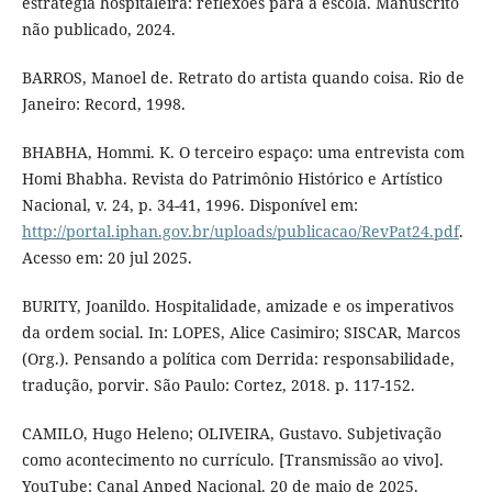
estratégia hospitaleira: reflexões para a escola. Manuscrito
não publicado, 2024.
BARROS, Manoel de. Retrato do artista quando coisa. Rio de
Janeiro: Record, 1998.
BHABHA, Hommi. K. O terceiro espaço: uma entrevista com
Homi Bhabha. Revista do Patrimônio Histórico e Artístico
Nacional, v. 24, p. 34-41, 1996. Disponível em:
http://portal.iphan.gov.br/uploads/publicacao/RevPat24.pdf
.
Acesso em: 20 jul 2025.
BURITY, Joanildo. Hospitalidade, amizade e os imperativos
da ordem social. In: LOPES, Alice Casimiro; SISCAR, Marcos
(Org.). Pensando a política com Derrida: responsabilidade,
tradução, porvir. São Paulo: Cortez, 2018. p. 117-152.
CAMILO, Hugo Heleno; OLIVEIRA, Gustavo. Subjetivação
como acontecimento no currículo. [Transmissão ao vivo].
YouTube: Canal Anped Nacional. 20 de maio de 2025.