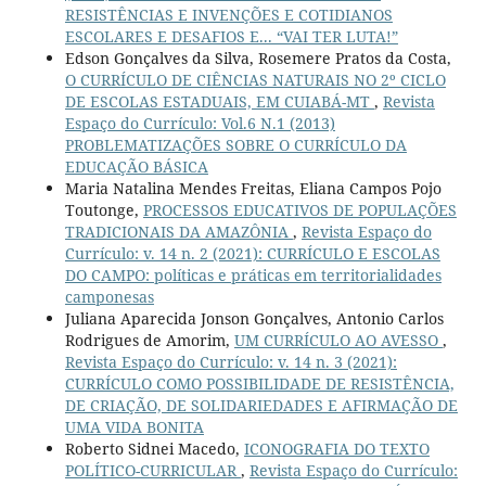
RESISTÊNCIAS E INVENÇÕES E COTIDIANOS
ESCOLARES E DESAFIOS E... “VAI TER LUTA!”
Edson Gonçalves da Silva, Rosemere Pratos da Costa,
O CURRÍCULO DE CIÊNCIAS NATURAIS NO 2º CICLO
DE ESCOLAS ESTADUAIS, EM CUIABÁ-MT
,
Revista
Espaço do Currículo: Vol.6 N.1 (2013)
PROBLEMATIZAÇÕES SOBRE O CURRÍCULO DA
EDUCAÇÃO BÁSICA
Maria Natalina Mendes Freitas, Eliana Campos Pojo
Toutonge,
PROCESSOS EDUCATIVOS DE POPULAÇÕES
TRADICIONAIS DA AMAZÔNIA
,
Revista Espaço do
Currículo: v. 14 n. 2 (2021): CURRÍCULO E ESCOLAS
DO CAMPO: políticas e práticas em territorialidades
camponesas
Juliana Aparecida Jonson Gonçalves, Antonio Carlos
Rodrigues de Amorim,
UM CURRÍCULO AO AVESSO
,
Revista Espaço do Currículo: v. 14 n. 3 (2021):
CURRÍCULO COMO POSSIBILIDADE DE RESISTÊNCIA,
DE CRIAÇÃO, DE SOLIDARIEDADES E AFIRMAÇÃO DE
UMA VIDA BONITA
Roberto Sidnei Macedo,
ICONOGRAFIA DO TEXTO
POLÍTICO-CURRICULAR
,
Revista Espaço do Currículo: