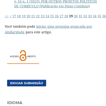
v. 16 n. 1 (2023): POR OUTROS PROJETOS POLÍTICOS
DE CURRÍCULO [Publicação em Fluxo Contínuo]
<<
<
17
18
19
20
21
22
23
24
25
26
27
28
29
30
31
32
33
34
35
36
Você também pode
iniciar uma pesquisa avançada por
similaridade
para este artigo.
ENVIAR SUBMISSÃO
IDIOMA