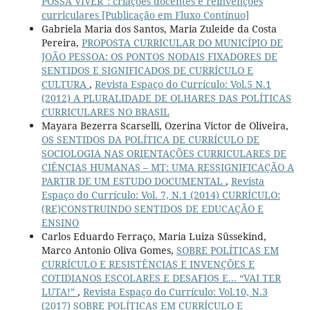
POSSA VIVER": criações docentes e reinvenções
curriculares [Publicação em Fluxo Contínuo]
Gabriela Maria dos Santos, Maria Zuleide da Costa
Pereira,
PROPOSTA CURRICULAR DO MUNICÍPIO DE
JOÃO PESSOA: OS PONTOS NODAIS FIXADORES DE
SENTIDOS E SIGNIFICADOS DE CURRÍCULO E
CULTURA
,
Revista Espaço do Currículo: Vol.5 N.1
(2012) A PLURALIDADE DE OLHARES DAS POLÍTICAS
CURRICULARES NO BRASIL
Mayara Bezerra Scarselli, Ozerina Victor de Oliveira,
OS SENTIDOS DA POLÍTICA DE CURRÍCULO DE
SOCIOLOGIA NAS ORIENTAÇÕES CURRICULARES DE
CIÊNCIAS HUMANAS – MT: UMA RESSIGNIFICAÇÃO A
PARTIR DE UM ESTUDO DOCUMENTAL
,
Revista
Espaço do Currículo: Vol. 7, N.1 (2014) CURRÍCULO:
(RE)CONSTRUINDO SENTIDOS DE EDUCAÇÃO E
ENSINO
Carlos Eduardo Ferraço, Maria Luiza Süssekind,
Marco Antonio Oliva Gomes,
SOBRE POLÍTICAS EM
CURRÍCULO E RESISTÊNCIAS E INVENÇÕES E
COTIDIANOS ESCOLARES E DESAFIOS E... “VAI TER
LUTA!”
,
Revista Espaço do Currículo: Vol.10, N.3
(2017) SOBRE POLÍTICAS EM CURRÍCULO E