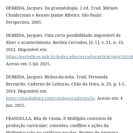
DERRIDA, Jacques. Da gramatologia. 2 ed. Trad. Miriam
Chaiderman e Renato Janine Ribeiro. São Paulo:
Perspectiva, 2005.
DERRIDA, Jacques. Uma certa possibilidade impossível de
dizer o acontecimento. Revista Cerrados, [S. l.], v. 21, n. 33,
2012. Disponível em:
https://periodicos.unb.br/index.php/cerrados/article/view/2614
Acesso em: 5 jul. 2025.
DERRIDA, Jacques. Bichos-da-seda. Trad. Fernanda
Bernardo. Caderno de Leituras, Chão da Feira, n. 29, p. 1-5,
2014. Disponível em:
https://chaodafeira.com/catalogo/caderno29/
. Acesso em: 4
jun. 2025.
FRANGELLA, Rita de Cássia. P. Múltiplos contextos de
produção curricular: conexões, conflitos e ações da
Multieducação no cotidiano escolar. Projeto de pesquisa –