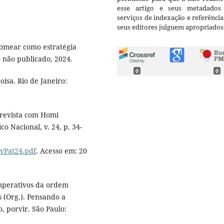
esse artigo e seus metadados
serviços de indexação e referênci
seus editores julguem apropriados
nomear como estratégia
o não publicado, 2024.
0
0
isa. Rio de Janeiro:
revista com Homi
co Nacional, v. 24, p. 34-
evPat24.pdf
. Acesso em: 20
imperativos da ordem
s (Org.). Pensando a
, porvir. São Paulo: