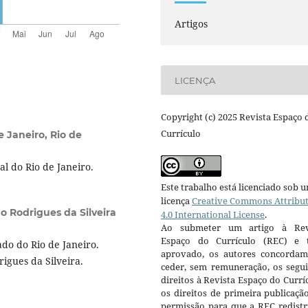
Artigos
LICENÇA
Copyright (c) 2025 Revista Espaço 
Currículo
e Janeiro, Rio de
l do Rio de Janeiro.
Este trabalho está licenciado sob 
licença
Creative Commons Attribu
o Rodrigues da Silveira
4.0 International License
.
Ao submeter um artigo à Rev
Espaço do Currículo (REC) e t
do do Rio de Janeiro.
aprovado, os autores concorda
igues da Silveira.
ceder, sem remuneração, os segui
direitos à Revista Espaço do Currí
os direitos de primeira publicaçã
permissão para que a REC redistr