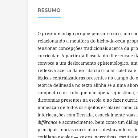
RESUMO
O presente artigo propõe pensar o currículo com
relacionando a metáfora do bicho-da-seda prop
tensionar concepções tradicionais acerca da pr
curricular. A partir da filosofia da diferença e 
convoca a um deslocamento epistemológico, uma 
reflexiva acerca da escrita curricular coletiva e
lógicas centralizadoras presentes no campo do c
teórica delineada no texto alinha-se a uma abo
campo do currículo que não apenas questiona,
dicotomias presentes na escola e no fazer curricu
nomeação de todos os sujeitos escolares como curr
interlocuções com Derrida, especialmente suas 
différance
e acontecimento, bem como um diálogo
principais teorias curriculares, destacando os f
cotidiano escolar — gestos, narrativas, escutas 