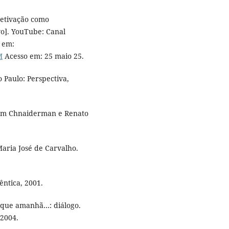
etivação como
vo]. YouTube: Canal
 em:
M
Acesso em: 25 maio 25.
 Paulo: Perspectiva,
iam Chnaiderman e Renato
Maria José de Carvalho.
êntica, 2001.
 que amanhã…: diálogo.
 2004.