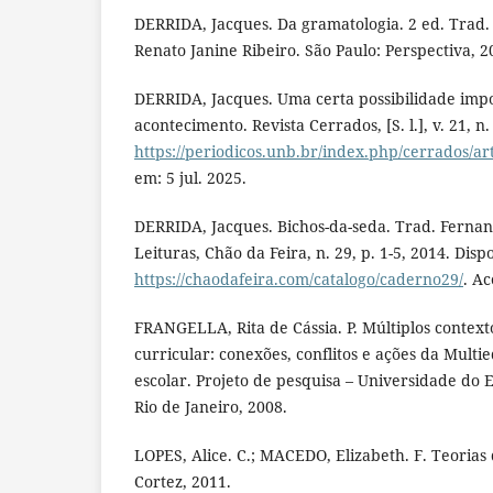
DERRIDA, Jacques. Da gramatologia. 2 ed. Trad
Renato Janine Ribeiro. São Paulo: Perspectiva, 2
DERRIDA, Jacques. Uma certa possibilidade impo
acontecimento. Revista Cerrados, [S. l.], v. 21, n
https://periodicos.unb.br/index.php/cerrados/ar
em: 5 jul. 2025.
DERRIDA, Jacques. Bichos-da-seda. Trad. Ferna
Leituras, Chão da Feira, n. 29, p. 1-5, 2014. Disp
https://chaodafeira.com/catalogo/caderno29/
. Ac
FRANGELLA, Rita de Cássia. P. Múltiplos contex
curricular: conexões, conflitos e ações da Multi
escolar. Projeto de pesquisa – Universidade do E
Rio de Janeiro, 2008.
LOPES, Alice. C.; MACEDO, Elizabeth. F. Teorias 
Cortez, 2011.