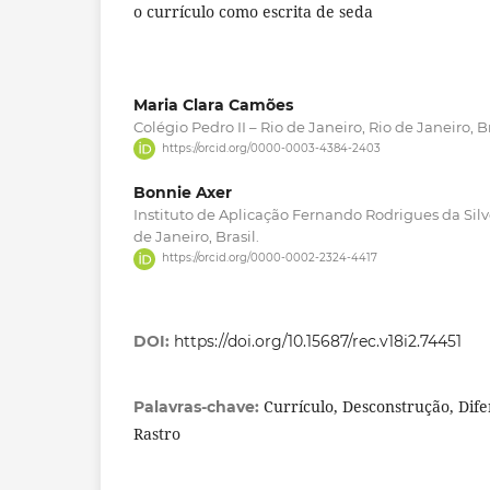
o currículo como escrita de seda
Maria Clara Camões
Colégio Pedro II – Rio de Janeiro, Rio de Janeiro, Br
https://orcid.org/0000-0003-4384-2403
Bonnie Axer
Instituto de Aplicação Fernando Rodrigues da Silve
de Janeiro, Brasil.
https://orcid.org/0000-0002-2324-4417
DOI:
https://doi.org/10.15687/rec.v18i2.74451
Currículo, Desconstrução, Dife
Palavras-chave:
Rastro