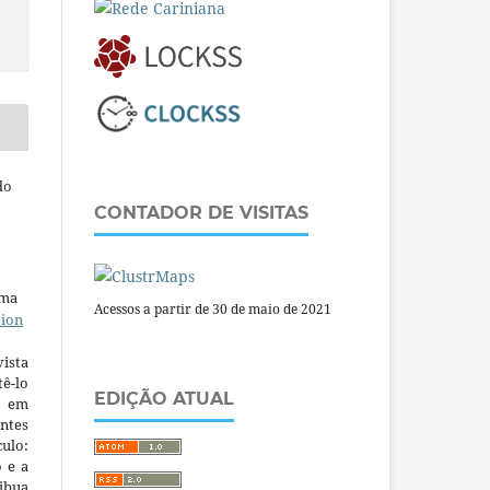
do
CONTADOR DE VISITAS
uma
Acessos a partir de 30 de maio de 2021
tion
ista
ê-lo
EDIÇÃO ATUAL
m em
ntes
culo:
o e a
ibua