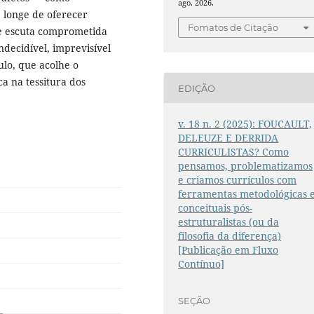
ago. 2026.
, longe de oferecer
Fomatos de Citação
o e escuta comprometida
decidível, imprevisível
ulo, que acolhe o
ca na tessitura dos
EDIÇÃO
v. 18 n. 2 (2025): FOUCAULT,
DELEUZE E DERRIDA
CURRICULISTAS? Como
pensamos, problematizamos
e criamos currículos com
ferramentas metodológicas 
conceituais pós-
estruturalistas (ou da
filosofia da diferença)
[Publicação em Fluxo
Contínuo]
SEÇÃO