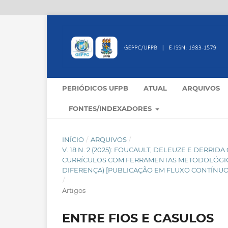
PERIÓDICOS UFPB
ATUAL
ARQUIVOS
FONTES/INDEXADORES
INÍCIO
/
ARQUIVOS
/
V. 18 N. 2 (2025): FOUCAULT, DELEUZE E DER
CURRÍCULOS COM FERRAMENTAS METODOLÓGICAS
DIFERENÇA) [PUBLICAÇÃO EM FLUXO CONTÍNUO
/
Artigos
ENTRE FIOS E CASULOS