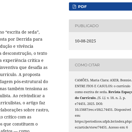
PDF
PUBLICADO
o “escrita de seda”,
osta por Derrida para
10-08-2025
odução e vivência
da desconstrução, o texto
experiência crítica e
COMO CITAR
 inventiva que desafia as
urrículo. A proposta
CAMÕES, Maria Clara; AXER, Bonnie
rdagem pós-estrutural do
ENTRE FIOS E CASULOS: o currículo
 mas também tensiona as
como escrita de seda.
Revista Espaç
lista. Ao reivindicar a
do Currículo
,
[S. l.]
, v. 18, n. 2, p.
iculistas, o artigo faz
e74451, 2025. DOI:
elaborações sobre rastro,
10.15687/rec.v18i2.74451. Disponível
em:
 crítico com as
https://periodicos.ufpb.br/index.php/
ios que constituem o
ec/article/view/74451. Acesso em: 6
e afetos — como