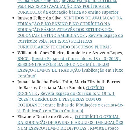
escola e seus sujeitos
,
Revista Espaço do Currículo:
Vol.4 N.2 (2012) AVALIAÇÃO DAS POLÍTICAS DE
CURRÍCULO; da educação básica ao ensino superior
Janssen Felipe da Silva,
SENTIDOS DE AVALIAÇÃO DA
EDUCAÇÃO E NO ENSINO E NO CURRÍCULO NA
EDUCAÇÃO BÁSICA ATRAVÉS DOS ESTUDOS PÓS-
COLONIAIS LATINO-AMERICANOS
,
Revista Espaço do
Currículo: Vol.8, N.1 (2015) POLÍTICAS
CURRICULARES: TECENDO DISCURSOS PLURAIS
William de Goes Ribeiro, Ronnielle de Azevedo-Lopes,
BNCC
,
Revista Espaço do Currículo: v. 18 n. 3 (2025):
RESSIGNIFICAÇÕES DA BNCC NOS MÚLTIPLOS
ESPAÇO-TEMPOS DE TRADUÇÃO [Publicação em Fluxo
Contínuo]
Jomar da Rocha Farias Zahn, Maria Elizabeth Barros
de Barros, Cristiana Mara Bonaldi,
O OFÍCIO
DOCENTE
,
Revista Espaço do Currículo: v. 19 n. 1
(2026): CURRÍCULOS E PESQUISAS COM OS
COTIDIANOS: entre linhas de fabulações e escritas-de-
si [Publicação em Fluxo Contínuo]
Elisabete Duarte de Oliveira,
O CURRÍCULO OFICIAL
DA EDUCAÇÃO DE JOVENS E ADULTOS: IMPLICAÇÕES
NUM ESPAÇO/TEMPO DE DISPUTAS
,
Revista Espaço