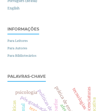
Português (Brasil)
English
INFORMAÇÕES
Para Leitores
Para Autores
Para Bibliotecários
PALAVRAS-CHAVE
prática de ensino
tecnologias
licenciaturas
políticas de avaliação
psicologia
pós-graduação
parfor
afeto