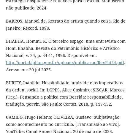
estratégia hospitaleira: reflexões para a escola. Manuscrito
não publicado, 2024.
BARROS, Manoel de. Retrato do artista quando coisa. Rio de
Janeiro: Record, 1998.
BHABHA, Hommi. K. O terceiro espaço: uma entrevista com
Homi Bhabha. Revista do Patrimônio Histórico e Artístico
Nacional, v. 24, p. 34-41, 1996. Disponível em:
http://portal.iphan.gov.br/uploads/publicacao/RevPat24.pdf
.
Acesso em: 20 jul 2025.
BURITY, Joanildo. Hospitalidade, amizade e os imperativos
da ordem social. In: LOPES, Alice Casimiro; SISCAR, Marcos
(Org.). Pensando a política com Derrida: responsabilidade,
tradução, porvir. São Paulo: Cortez, 2018. p. 117-152.
CAMILO, Hugo Heleno; OLIVEIRA, Gustavo. Subjetivação
como acontecimento no currículo. [Transmissão ao vivo].
YouTube: Canal Anped Nacional. 20 de maio de 2025.