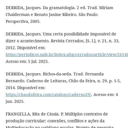
DERRIDA, Jacques. Da gramatologia. 2 ed. Trad. Miriam
Chaiderman e Renato Janine Ribeiro. São Paulo:
Perspectiva, 2005.
DERRIDA, Jacques. Uma certa possibilidade impossível de
dizer o acontecimento. Revista Cerrados, [S. l.], v. 21, n. 33,
2012. Disponível em:
https://periodicos.unb.br/index.php/cerrados/article/view/2614
Acesso em: 5 jul. 2025.
DERRIDA, Jacques. Bichos-da-seda. Trad. Fernanda
Bernardo. Caderno de Leituras, Chão da Feira, n. 29, p. 1-5,
2014. Disponível em:
https://chaodafeira.com/catalogo/caderno29/
. Acesso em: 4
jun. 2025.
FRANGELLA, Rita de Cássia. P. Múltiplos contextos de
produção curricular: conexões, conflitos e ações da
Multieducação no cotidiano escolar. Projeto de pesquisa –