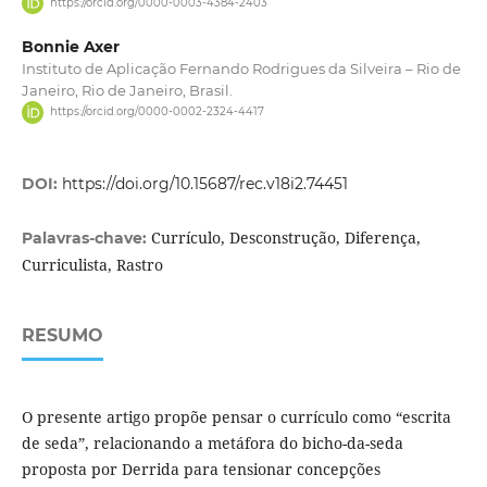
https://orcid.org/0000-0003-4384-2403
Bonnie Axer
Instituto de Aplicação Fernando Rodrigues da Silveira – Rio de
Janeiro, Rio de Janeiro, Brasil.
https://orcid.org/0000-0002-2324-4417
DOI:
https://doi.org/10.15687/rec.v18i2.74451
Currículo, Desconstrução, Diferença,
Palavras-chave:
Curriculista, Rastro
RESUMO
O presente artigo propõe pensar o currículo como “escrita
de seda”, relacionando a metáfora do bicho-da-seda
proposta por Derrida para tensionar concepções