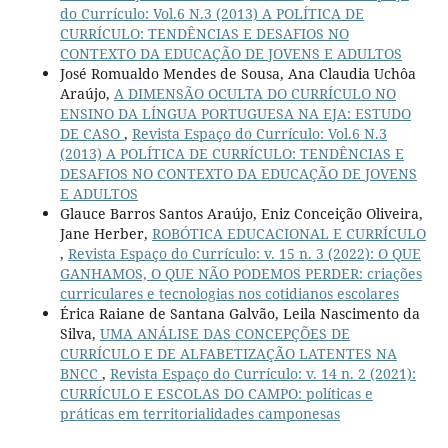
do Currículo: Vol.6 N.3 (2013) A POLÍTICA DE
CURRÍCULO: TENDÊNCIAS E DESAFIOS NO
CONTEXTO DA EDUCAÇÃO DE JOVENS E ADULTOS
José Romualdo Mendes de Sousa, Ana Claudia Uchôa
Araújo,
A DIMENSÃO OCULTA DO CURRÍCULO NO
ENSINO DA LÍNGUA PORTUGUESA NA EJA: ESTUDO
DE CASO
,
Revista Espaço do Currículo: Vol.6 N.3
(2013) A POLÍTICA DE CURRÍCULO: TENDÊNCIAS E
DESAFIOS NO CONTEXTO DA EDUCAÇÃO DE JOVENS
E ADULTOS
Glauce Barros Santos Araújo, Eniz Conceição Oliveira,
Jane Herber,
ROBÓTICA EDUCACIONAL E CURRÍCULO
,
Revista Espaço do Currículo: v. 15 n. 3 (2022): O QUE
GANHAMOS, O QUE NÃO PODEMOS PERDER: criações
curriculares e tecnologias nos cotidianos escolares
Érica Raiane de Santana Galvão, Leila Nascimento da
Silva,
UMA ANÁLISE DAS CONCEPÇÕES DE
CURRÍCULO E DE ALFABETIZAÇÃO LATENTES NA
BNCC
,
Revista Espaço do Currículo: v. 14 n. 2 (2021):
CURRÍCULO E ESCOLAS DO CAMPO: políticas e
práticas em territorialidades camponesas