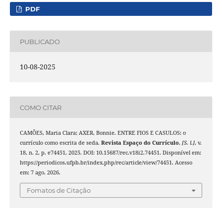
PDF
PUBLICADO
10-08-2025
COMO CITAR
CAMÕES, Maria Clara; AXER, Bonnie. ENTRE FIOS E CASULOS: o
currículo como escrita de seda.
Revista Espaço do Currículo
,
[S. l.]
, v.
18, n. 2, p. e74451, 2025. DOI: 10.15687/rec.v18i2.74451. Disponível em:
https://periodicos.ufpb.br/index.php/rec/article/view/74451. Acesso
em: 7 ago. 2026.
Fomatos de Citação