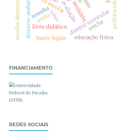
política educativa
escolas democráticas
discurso ambiental
texto escolar
território
resenha
diretriz curricular
saber
mídia
creche
livro didático.
educação física.
bases legais
FINANCIAMENTO
REDES SOCIAIS