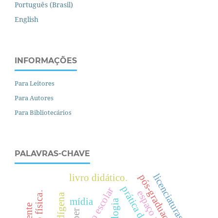
Português (Brasil)
English
INFORMAÇÕES
Para Leitores
Para Autores
Para Bibliotecários
PALAVRAS-CHAVE
licenciaturas
livro didático.
pós-graduação
prática de ensino
texto escolar
.
mídia