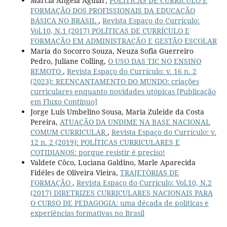
Márcia Ângela Aguiar,
POLÍTICAS DE CURRÍCULO E
FORMAÇÃO DOS PROFISSIONAIS DA EDUCAÇÃO
BÁSICA NO BRASIL
,
Revista Espaço do Currículo:
Vol.10, N.1 (2017) POLÍTICAS DE CURRÍCULO E
FORMAÇÃO EM ADMINISTRAÇÃO E GESTÃO ESCOLAR
Maria do Socorro Souza, Neuza Sofia Guerreiro
Pedro, Juliane Colling,
O USO DAS TIC NO ENSINO
REMOTO
,
Revista Espaço do Currículo: v. 16 n. 2
(2023): REENCANTAMENTO DO MUNDO: criações
curriculares enquanto novidades utópicas [Publicação
em Fluxo Contínuo]
Jorge Luis Umbelino Sousa, Maria Zuleide da Costa
Pereira,
ATUAÇÃO DA UNDIME NA BASE NACIONAL
COMUM CURRICULAR
,
Revista Espaço do Currículo: v.
12 n. 2 (2019): POLÍTICAS CURRICULARES E
COTIDIANOS: porque resistir é preciso!
Valdete Côco, Luciana Galdino, Marle Aparecida
Fidéles de Oliveira Vieira,
TRAJETÓRIAS DE
FORMAÇÃO
,
Revista Espaço do Currículo: Vol.10, N.2
(2017) DIRETRIZES CURRICULARES NACIONAIS PARA
O CURSO DE PEDAGOGIA: uma década de políticas e
experiências formativas no Brasil