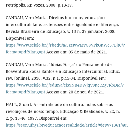
Petrópolis, RJ: Vozes, 2008, p.13-37.
CANDAU, Vera Maria. Direitos humanos, educação e
interculturalidade: as tensões entre igualdade e diferença.
Revista Brasileira de Educação, v. 13 n. 37 jan./abr. 2008.
Disponível em:
https://www.scielo.br/j/rbedu/a/5szsvwMvGSVPkGnWc67BjtC/?
format=pdf&lang=pt
Acesso em: 05 de maio de 2021.
CANDAU, Vera Maria. "Ideias-Força" do Pensamento de
Boaventura Sousa Santos e a Educação Intercultural. Educ.
rev. [online]. 2016, v.32, n.1, p.15-34. Disponível em:
https://www.scielo.br/j/edur/a/cjS9NB4DWjqv8ncCZg7RbDM/?
format=pdf&lang=pt
Acesso em: 20 de set. de 2021.
HALL, Stuart. A centralidade da cultura: notas sobre as
revoluções de nosso tempo. Educação & Realidade, v. 22, n.
2, p. 15-46, 1997. Disponível em:
https://seer.ufrgs.br/educacaoerealidade/article/view/71361/40