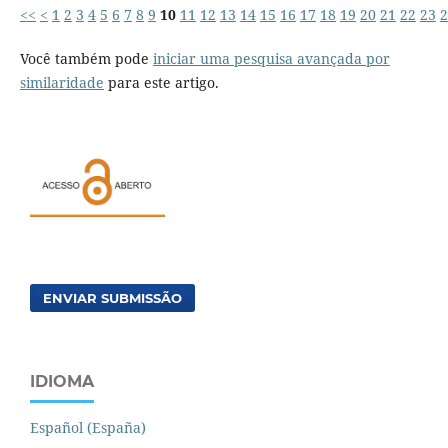
<<
<
1
2
3
4
5
6
7
8
9
10
11
12
13
14
15
16
17
18
19
20
21
22
23
2
Você também pode
iniciar uma pesquisa avançada por
similaridade
para este artigo.
ENVIAR SUBMISSÃO
IDIOMA
Español (España)