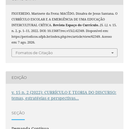
FIGUEREDO, Marinete da Frota; MACÊDO, Dinalva de Jesus Santana. O
CURRÍCULO ESCOLAR E A EMERGÊNCIA DE UMA EDUCAÇÃO
INTERCULTURAL CRÍTICA.
Revista Espaço do Currículo
,
[S. l.]
, v. 15,
n. 2, p. 1–11, 2022. DOI: 10.15687/rec.v15i2.62349. Disponível em:
https://periodicos.ufpb.br/index.php/rec/article/view/62349. Acesso
em: 7 ago. 2026.
Fomatos de Citação
EDIÇÃO
v. 15 n. 2 (2022): CURRÍCULO E TEORIA DO DISCURSO:
temas, estratégias e perspectivas...
SEÇÃO
Demanda Contínua