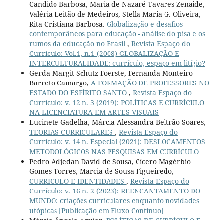
Candido Barbosa, Maria de Nazaré Tavares Zenaide,
Valéria Leitão de Medeiros, Stella Maria G. Oliveira,
Rita Cristiana Barbosa,
Globalização e desafios
contemporâneos para educação - análise do pisa e os
rumos da educação no Brasil
,
Revista Espaço do
Currículo: Vol.1, n.1 (2008) GLOBALIZAÇÃO E
INTERCULTURALIDADE: currículo, espaço em litígio?
Gerda Margit Schutz Foerste, Fernanda Monteiro
Barreto Camargo,
A FORMAÇÃO DE PROFESSORES NO
ESTADO DO ESPÍRITO SANTO
,
Revista Espaço do
Currículo: v. 12 n. 3 (2019): POLÍTICAS E CURRÍCULO
NA LICENCIATURA EM ARTES VISUAIS
Lucinete Gadelha, Márcia Alessandra Beltrão Soares,
TEORIAS CURRICULARES
,
Revista Espaço do
Currículo: v. 14 n. Especial (2021): DESLOCAMENTOS
METODOLÓGICOS NAS PESQUISAS EM CURRÍCULO
Pedro Adjedan David de Sousa, Cícero Magérbio
Gomes Torres, Marcia de Sousa Figueiredo,
CURRICULO E IDENTIDADES
,
Revista Espaço do
Currículo: v. 16 n. 2 (2023): REENCANTAMENTO DO
MUNDO: criações curriculares enquanto novidades
utópicas [Publicação em Fluxo Contínuo]