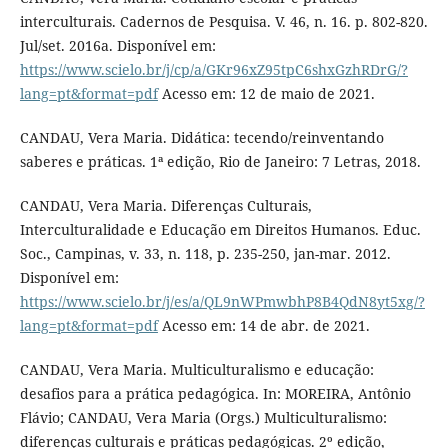
interculturais. Cadernos de Pesquisa. V. 46, n. 16. p. 802-820.
Jul/set. 2016a. Disponível em:
https://www.scielo.br/j/cp/a/GKr96xZ95tpC6shxGzhRDrG/?
lang=pt&format=pdf
Acesso em: 12 de maio de 2021.
CANDAU, Vera Maria. Didática: tecendo/reinventando
saberes e práticas. 1ª edição, Rio de Janeiro: 7 Letras, 2018.
CANDAU, Vera Maria. Diferenças Culturais,
Interculturalidade e Educação em Direitos Humanos. Educ.
Soc., Campinas, v. 33, n. 118, p. 235-250, jan-mar. 2012.
Disponível em:
https://www.scielo.br/j/es/a/QL9nWPmwbhP8B4QdN8yt5xg/?
lang=pt&format=pdf
Acesso em: 14 de abr. de 2021.
CANDAU, Vera Maria. Multiculturalismo e educação:
desafios para a prática pedagógica. In: MOREIRA, Antônio
Flávio; CANDAU, Vera Maria (Orgs.) Multiculturalismo:
diferenças culturais e práticas pedagógicas. 2º edição,