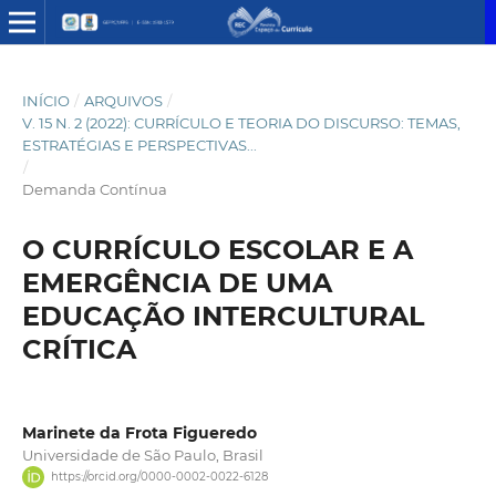
INÍCIO
/
ARQUIVOS
/
V. 15 N. 2 (2022): CURRÍCULO E TEORIA DO DISCURSO: TEMAS,
ESTRATÉGIAS E PERSPECTIVAS...
/
Demanda Contínua
O CURRÍCULO ESCOLAR E A
EMERGÊNCIA DE UMA
EDUCAÇÃO INTERCULTURAL
CRÍTICA
Marinete da Frota Figueredo
Universidade de São Paulo, Brasil
https://orcid.org/0000-0002-0022-6128