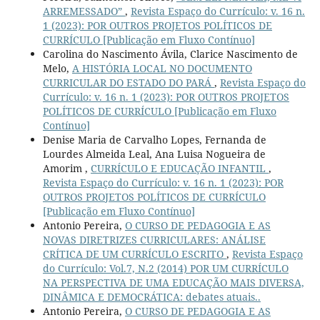
ARREMESSADO”
,
Revista Espaço do Currículo: v. 16 n.
1 (2023): POR OUTROS PROJETOS POLÍTICOS DE
CURRÍCULO [Publicação em Fluxo Contínuo]
Carolina do Nascimento Ávila, Clarice Nascimento de
Melo,
A HISTÓRIA LOCAL NO DOCUMENTO
CURRICULAR DO ESTADO DO PARÁ
,
Revista Espaço do
Currículo: v. 16 n. 1 (2023): POR OUTROS PROJETOS
POLÍTICOS DE CURRÍCULO [Publicação em Fluxo
Contínuo]
Denise Maria de Carvalho Lopes, Fernanda de
Lourdes Almeida Leal, Ana Luisa Nogueira de
Amorim ,
CURRÍCULO E EDUCAÇÃO INFANTIL
,
Revista Espaço do Currículo: v. 16 n. 1 (2023): POR
OUTROS PROJETOS POLÍTICOS DE CURRÍCULO
[Publicação em Fluxo Contínuo]
Antonio Pereira,
O CURSO DE PEDAGOGIA E AS
NOVAS DIRETRIZES CURRICULARES: ANÁLISE
CRÍTICA DE UM CURRÍCULO ESCRITO
,
Revista Espaço
do Currículo: Vol.7, N.2 (2014) POR UM CURRÍCULO
NA PERSPECTIVA DE UMA EDUCAÇÃO MAIS DIVERSA,
DINÂMICA E DEMOCRÁTICA: debates atuais..
Antonio Pereira,
O CURSO DE PEDAGOGIA E AS