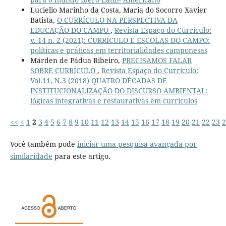
Lucielio Marinho da Costa, Maria do Socorro Xavier
Batista,
O CURRÍCULO NA PERSPECTIVA DA
EDUCAÇÃO DO CAMPO
,
Revista Espaço do Currículo:
v. 14 n. 2 (2021): CURRÍCULO E ESCOLAS DO CAMPO:
políticas e práticas em territorialidades camponesas
Márden de Pádua Ribeiro,
PRECISAMOS FALAR
SOBRE CURRÍCULO
,
Revista Espaço do Currículo:
Vol.11, N.3 (2018) QUATRO DÉCADAS DE
INSTITUCIONALIZAÇÃO DO DISCURSO AMBIENTAL:
lógicas integrativas e restaurativas em currículos
<<
<
1
2
3
4
5
6
7
8
9
10
11
12
13
14
15
16
17
18
19
20
21
22
23
2
Você também pode
iniciar uma pesquisa avançada por
similaridade
para este artigo.