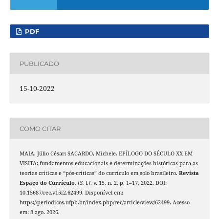
PDF
PUBLICADO
15-10-2022
COMO CITAR
MAIA, Júlio César; SACARDO, Michele. EPÍLOGO DO SÉCULO XX EM
VISITA: fundamentos educacionais e determinações históricas para as
teorias críticas e “pós-críticas” do currículo em solo brasileiro.
Revista
Espaço do Currículo
,
[S. l.]
, v. 15, n. 2, p. 1–17, 2022. DOI:
10.15687/rec.v15i2.62499. Disponível em:
https://periodicos.ufpb.br/index.php/rec/article/view/62499. Acesso
em: 8 ago. 2026.