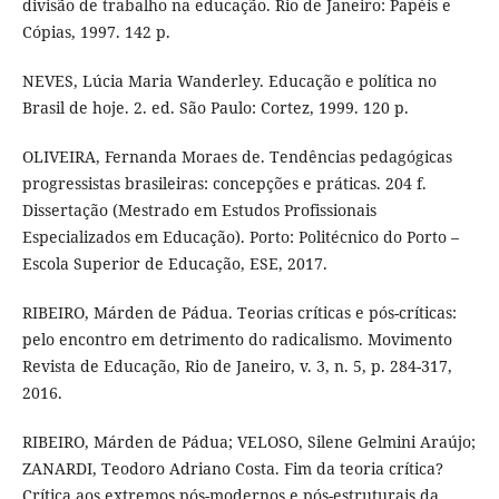
divisão de trabalho na educação. Rio de Janeiro: Papéis e
Cópias, 1997. 142 p.
NEVES, Lúcia Maria Wanderley. Educação e política no
Brasil de hoje. 2. ed. São Paulo: Cortez, 1999. 120 p.
OLIVEIRA, Fernanda Moraes de. Tendências pedagógicas
progressistas brasileiras: concepções e práticas. 204 f.
Dissertação (Mestrado em Estudos Profissionais
Especializados em Educação). Porto: Politécnico do Porto –
Escola Superior de Educação, ESE, 2017.
RIBEIRO, Márden de Pádua. Teorias críticas e pós-críticas:
pelo encontro em detrimento do radicalismo. Movimento
Revista de Educação, Rio de Janeiro, v. 3, n. 5, p. 284-317,
2016.
RIBEIRO, Márden de Pádua; VELOSO, Silene Gelmini Araújo;
ZANARDI, Teodoro Adriano Costa. Fim da teoria crítica?
Crítica aos extremos pós-modernos e pós-estruturais da