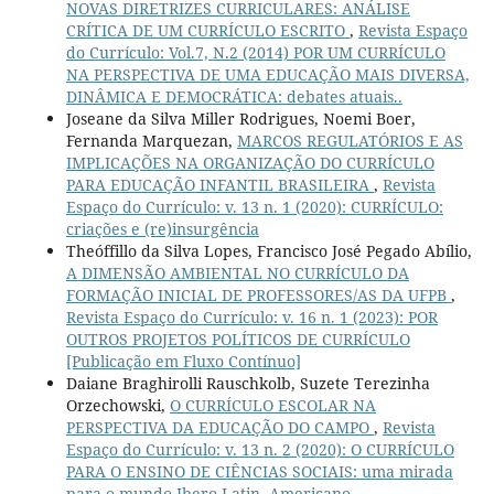
NOVAS DIRETRIZES CURRICULARES: ANÁLISE
CRÍTICA DE UM CURRÍCULO ESCRITO
,
Revista Espaço
do Currículo: Vol.7, N.2 (2014) POR UM CURRÍCULO
NA PERSPECTIVA DE UMA EDUCAÇÃO MAIS DIVERSA,
DINÂMICA E DEMOCRÁTICA: debates atuais..
Joseane da Silva Miller Rodrigues, Noemi Boer,
Fernanda Marquezan,
MARCOS REGULATÓRIOS E AS
IMPLICAÇÕES NA ORGANIZAÇÃO DO CURRÍCULO
PARA EDUCAÇÃO INFANTIL BRASILEIRA
,
Revista
Espaço do Currículo: v. 13 n. 1 (2020): CURRÍCULO:
criações e (re)insurgência
Theóffillo da Silva Lopes, Francisco José Pegado Abílio,
A DIMENSÃO AMBIENTAL NO CURRÍCULO DA
FORMAÇÃO INICIAL DE PROFESSORES/AS DA UFPB
,
Revista Espaço do Currículo: v. 16 n. 1 (2023): POR
OUTROS PROJETOS POLÍTICOS DE CURRÍCULO
[Publicação em Fluxo Contínuo]
Daiane Braghirolli Rauschkolb, Suzete Terezinha
Orzechowski,
O CURRÍCULO ESCOLAR NA
PERSPECTIVA DA EDUCAÇÃO DO CAMPO
,
Revista
Espaço do Currículo: v. 13 n. 2 (2020): O CURRÍCULO
PARA O ENSINO DE CIÊNCIAS SOCIAIS: uma mirada
para o mundo Ibero Latin- Americano