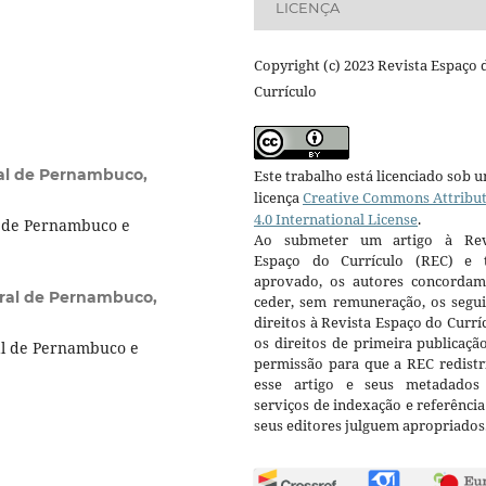
LICENÇA
Copyright (c) 2023 Revista Espaço 
Currículo
al de Pernambuco,
Este trabalho está licenciado sob 
licença
Creative Commons Attribu
4.0 International License
.
l de Pernambuco e
Ao submeter um artigo à Rev
Espaço do Currículo (REC) e t
aprovado, os autores concorda
ral de Pernambuco,
ceder, sem remuneração, os segui
direitos à Revista Espaço do Currí
os direitos de primeira publicaçã
al de Pernambuco e
permissão para que a REC redistr
esse artigo e seus metadados
serviços de indexação e referênci
seus editores julguem apropriados