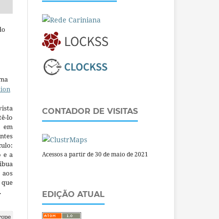
do
uma
tion
ista
CONTADOR DE VISITAS
ê-lo
m em
ntes
culo:
o e a
Acessos a partir de 30 de maio de 2021
ibua
 aos
a que
.
EDIÇÃO ATUAL