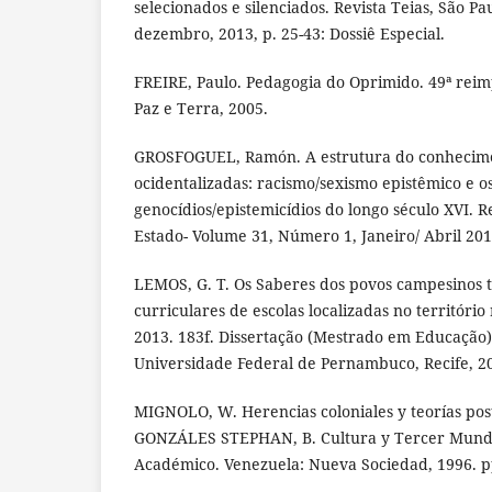
selecionados e silenciados. Revista Teias, São Paul
dezembro, 2013, p. 25-43: Dossiê Especial.
FREIRE, Paulo. Pedagogia do Oprimido. 49ª reimp
Paz e Terra, 2005.
GROSFOGUEL, Ramón. A estrutura do conhecime
ocidentalizadas: racismo/sexismo epistêmico e o
genocídios/epistemicídios do longo século XVI. R
Estado- Volume 31, Número 1, Janeiro/ Abril 201
LEMOS, G. T. Os Saberes dos povos campesinos t
curriculares de escolas localizadas no territóri
2013. 183f. Dissertação (Mestrado em Educação)
Universidade Federal de Pernambuco, Recife, 2
MIGNOLO, W. Herencias coloniales y teorías post
GONZÁLES STEPHAN, B. Cultura y Tercer Mundo
Académico. Venezuela: Nueva Sociedad, 1996. p