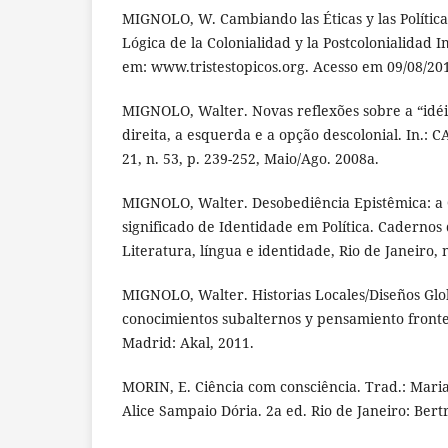
MIGNOLO, W. Cambiando las Éticas y las Política
Lógica de la Colonialidad y la Postcolonialidad I
em: www.tristestopicos.org. Acesso em 09/08/20
MIGNOLO, Walter. Novas reflexões sobre a “idéia
direita, a esquerda e a opção descolonial. In.:
21, n. 53, p. 239-252, Maio/Ago. 2008a.
MIGNOLO, Walter. Desobediência Epistêmica: a 
significado de Identidade em Política. Cadernos 
Literatura, língua e identidade, Rio de Janeiro, 
MIGNOLO, Walter. Historias Locales/Diseños Glob
conocimientos subalternos y pensamiento fronte
Madrid: Akal, 2011.
MORIN, E. Ciência com consciência. Trad.: Mari
Alice Sampaio Dória. 2a ed. Rio de Janeiro: Bert