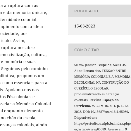
va a ruptura com as
PUBLICADO
ia e da memória única e,
dernidade-colonial-
15-03-2023
rompimento com a ideia
ociedade, por
ículo. Assim,
l ruptura nos abre
COMO CITAR
mo civilização, cultura,
a e memória e suas
SILVA, Janssen Felipe da; SANTOS,
. Seguimos pelo caminho
Aline Renata dos. TENSÃO ENTRE
ualitativa, propomos um
MEMÓRIA COLONIAL E A MEMÓRIA
 como essenciais para a
DECOLONIAL NA CONSTRUÇÃO DO
CURRÍCULO ESCOLAR:
is. Apoiamo-nos nas
problematizando as heranças
os Pós-coloniais e
coloniais.
Revista Espaço do
svelar a Memória Colonial
Currículo
,
[S. l.]
, v. 16, n. 1, p. 1–12,
ial enquanto elemento
2023. DOI: 10.15687/rec.v16i1.65089.
 no chão da escola,
Disponível em:
https://periodicos.ufpb.br/index.php/
eranças coloniais, ainda
ec/article/view/65089. Acesso em: 9