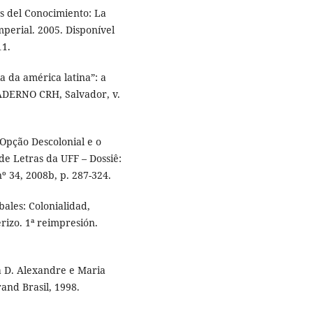
s del Conocimiento: La
mperial. 2005. Disponível
11.
 da américa latina”: a
 CADERNO CRH, Salvador, v.
Opção Descolonial e o
de Letras da UFF – Dossiê:
nº 34, 2008b, p. 287-324.
ales: Colonialidad,
rizo. 1ª reimpresión.
a D. Alexandre e Maria
rand Brasil, 1998.