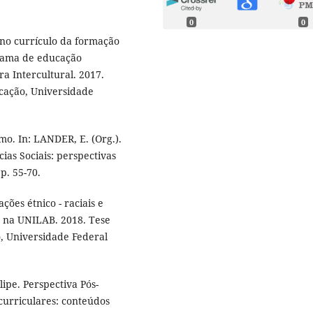
0
0
no currículo da formação
grama de educação
a Intercultural. 2017.
cação, Universidade
o. In: LANDER, E. (Org.).
ias Sociais: perspectivas
p. 55-70.
ões étnico - raciais e
o na UNILAB. 2018. Tese
, Universidade Federal
ipe. Perspectiva Pós-
 curriculares: conteúdos