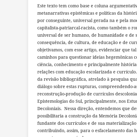
Este texto tem como base e coluna argumentati
metanarrativas epistêmicas e políticas da histór
por conseguinte, universal gerada na e pela mo
capitalista-patriarcal-racista, como também o 
universal de ser humano, de humanidade e de s
consequência, de cultura, de educação e de curr
objetivamos, com esse artigo, evidenciar que ta
caminhos para questionar ideias hegemônicas co
ciência, conhecimento e principalmente históri
relações com educação escolarizada e currículo
da revisão bibliográfica, atrelado à pesquisa q
diálogo sobre estas rupturas, compreendendo-as
reconstrução-produção de currículos descolonia
Epistemologias do Sul, principalmente, nos Estud
Decoloniais. Nessa direção, entendemos que de
possibilitaria a construção da Memória Decolon
fundante dos currículos e de sua materialização
contribuindo, assim, para o esfacelamento das h