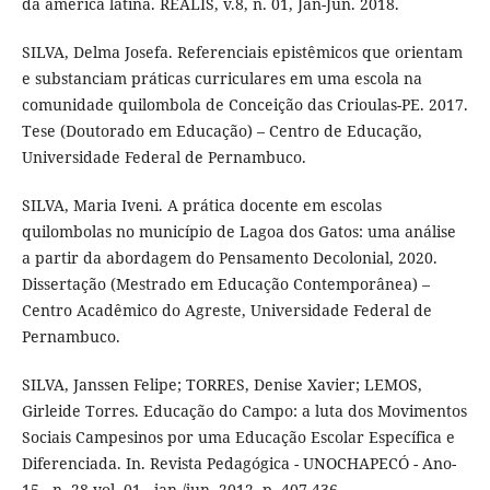
da américa latina. REALIS, v.8, n. 01, Jan-Jun. 2018.
SILVA, Delma Josefa. Referenciais epistêmicos que orientam
e substanciam práticas curriculares em uma escola na
comunidade quilombola de Conceição das Crioulas-PE. 2017.
Tese (Doutorado em Educação) – Centro de Educação,
Universidade Federal de Pernambuco.
SILVA, Maria Iveni. A prática docente em escolas
quilombolas no município de Lagoa dos Gatos: uma análise
a partir da abordagem do Pensamento Decolonial, 2020.
Dissertação (Mestrado em Educação Contemporânea) –
Centro Acadêmico do Agreste, Universidade Federal de
Pernambuco.
SILVA, Janssen Felipe; TORRES, Denise Xavier; LEMOS,
Girleide Torres. Educação do Campo: a luta dos Movimentos
Sociais Campesinos por uma Educação Escolar Específica e
Diferenciada. In. Revista Pedagógica - UNOCHAPECÓ - Ano-
15 - n. 28 vol. 01 - jan./jun. 2012, p. 407-436.