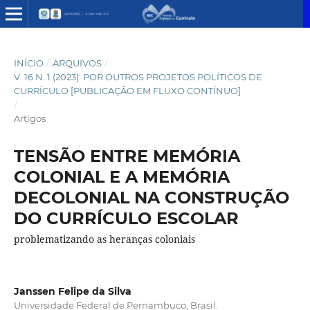
INÍCIO
/
ARQUIVOS
/
V. 16 N. 1 (2023): POR OUTROS PROJETOS POLÍTICOS DE
CURRÍCULO [PUBLICAÇÃO EM FLUXO CONTÍNUO]
/
Artigos
TENSÃO ENTRE MEMÓRIA
COLONIAL E A MEMÓRIA
DECOLONIAL NA CONSTRUÇÃO
DO CURRÍCULO ESCOLAR
problematizando as heranças coloniais
Janssen Felipe da Silva
Universidade Federal de Pernambuco, Brasil.