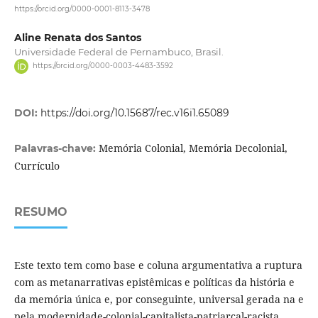
https://orcid.org/0000-0001-8113-3478
Aline Renata dos Santos
Universidade Federal de Pernambuco, Brasil.
https://orcid.org/0000-0003-4483-3592
DOI:
https://doi.org/10.15687/rec.v16i1.65089
Memória Colonial, Memória Decolonial,
Palavras-chave:
Currículo
RESUMO
Este texto tem como base e coluna argumentativa a ruptura
com as metanarrativas epistêmicas e políticas da história e
da memória única e, por conseguinte, universal gerada na e
pela modernidade-colonial-capitalista-patriarcal-racista,