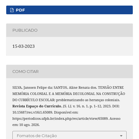
PDF
PUBLICADO
15-03-2023
COMO CITAR
SILVA, Janssen Felipe da; SANTOS, Aline Renata dos. TENSÃO ENTRE
MEMÓRIA COLONIAL E A MEMÓRIA DECOLONIAL NA CONSTRUÇÃO
DO CURRÍCULO ESCOLAR: problematizando as heranças coloniais.
Revista Espaço do Currículo
,
[S. l.]
, v. 16, n. 1, p. 1–12, 2023. DOI:
10.15687/rec.v16i1.65089. Disponível em:
https://periodicos.ufpb.br/index.php/rec/article/view/65089. Acesso
em: 10 ago. 2026.
Fomatos de Citação