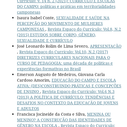
Currículo: v. 14 n. 2 (2021): CURRÍCULO E ESCOLAS
DO CAMPO: políticas e práticas em territorialidades
camponesas
Isaura Isabel Conte,
SEXUALIDADE E SAÚDE NA
PERCEPÇÃO DO MOVIMENTO DE MULHERES
CAMPONESAS
,
Revista Espaço do Currículo: Vol.8, N.2
(2015) ESTUDOS SOBRE CORPO, GÊNERO,
SEXUALIDADE E CURRÍCULO
José Leonardo Rolim de Lima Severo,
APRESENTAÇÃO
,
Revista Espaço do Currículo: Vol.10, N.2 (2017)
DIRETRIZES CURRICULARES NACIONAIS PARA O
CURSO DE PEDAGOGIA: uma década de políticas e
experiências formativas no Brasil
Emerson Augusto de Medeiros, Giovana Carla
Cardoso Amorim,
EDUCAÇÃO DO CAMPO E ESCOLA
ATIVA: (DES)CONSTRUINDO PRÁTICAS E CONCEPÇÕES
DE ENSINO
,
Revista Espaço do Currículo: Vol.6 N.3
(2013) A POLÍTICA DE CURRÍCULO: TENDÊNCIAS E
DESAFIOS NO CONTEXTO DA EDUCAÇÃO DE JOVENS
E ADULTOS
Francisca Jocineide da Costa e Silva,
MENINA OU
MENINO? A CONSTRUÇÃO DAS IDENTIDADES DE
GÊNERO NA ESCOLA
,
Revista Espaço do Currículo: