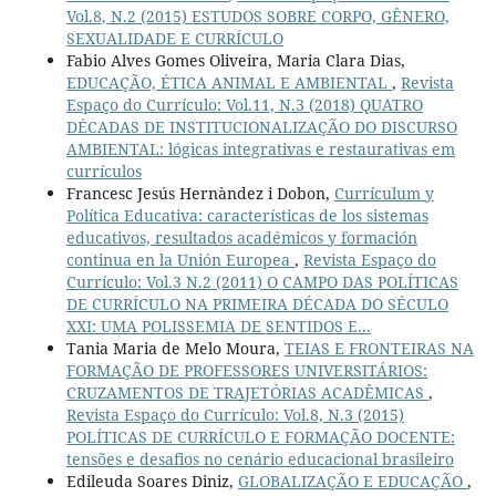
Vol.8, N.2 (2015) ESTUDOS SOBRE CORPO, GÊNERO,
SEXUALIDADE E CURRÍCULO
Fabio Alves Gomes Oliveira, Maria Clara Dias,
EDUCAÇÃO, ÉTICA ANIMAL E AMBIENTAL
,
Revista
Espaço do Currículo: Vol.11, N.3 (2018) QUATRO
DÉCADAS DE INSTITUCIONALIZAÇÃO DO DISCURSO
AMBIENTAL: lógicas integrativas e restaurativas em
currículos
Francesc Jesús Hernàndez i Dobon,
Currículum y
Política Educativa: características de los sistemas
educativos, resultados académicos y formación
continua en la Unión Europea
,
Revista Espaço do
Currículo: Vol.3 N.2 (2011) O CAMPO DAS POLÍTICAS
DE CURRÍCULO NA PRIMEIRA DÉCADA DO SÉCULO
XXI: UMA POLISSEMIA DE SENTIDOS E...
Tania Maria de Melo Moura,
TEIAS E FRONTEIRAS NA
FORMAÇÃO DE PROFESSORES UNIVERSITÁRIOS:
CRUZAMENTOS DE TRAJETÓRIAS ACADÊMICAS
,
Revista Espaço do Currículo: Vol.8, N.3 (2015)
POLÍTICAS DE CURRÍCULO E FORMAÇÃO DOCENTE:
tensões e desafios no cenário educacional brasileiro
Edileuda Soares Diniz,
GLOBALIZAÇÃO E EDUCAÇÃO
,