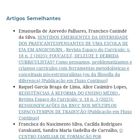
Artigos Semelhantes
Emanuella de Azevedo Palhares, Francisco Canindé
da Silva,
SENTIDOS EMERGENTES DA DIVERSIDADE
DOS PRATICANTESPENSANTES DE UMA ESCOLA DE
EJA EM ANGICOS/RN
,
Revista Espaço do Currículo: v.
18 n. 2 (2025): FOUCAULT, DELEUZE E DERRIDA
CURRICULISTAS? Como pensamos, problematizamos e
criamos currículos com ferramentas metodológicas e
conceituais pós-estruturalistas (ou da filosofia da
diferença) [Publicação em Fluxo Contínuo]
Raquel Garcia Braga de Lima, Alice Casimiro Lopes,
RESISTÊNCIAS À REFORMA DO ENSINO MÉDIO
,
Revista Espaço do Currículo: v. 18 n. 3 (2025):
RESSIGNIFICAÇÕES DA BNCC NOS MÚLTIPLOS
ESPAÇO-TEMPOS DE TRADUÇÃO [Publicação em Fluxo
Contínuo]
Francisca do Nascimento Silva, Cacilda Rodrigues
Cavalcanti, Sandra Maria Gadelha de Carvalho,
O
CENTRO FAMILIAR DE FORMAÇÃO POR