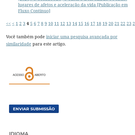
lugares de afetos e aceleração da vida [Publicação em
Fluxo Contínuo]
<<
<
1
2
3
4
5
6
7
8
9
10
11
12
13
14
15
16
17
18
19
20
21
22
23
2
Você também pode
iniciar uma pesquisa avançada por
similaridade
para este artigo.
ENVIAR SUBMISSÃO
IDIOMA