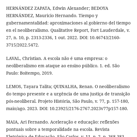
HERNÁNDEZ ZAPATA, Edwin Alexander; BEDOYA
HERNÁNDEZ, Mauricio Hernando. Tiempo y
gubernamentalidad: aproximaciones al gobierno del tiempo
en el neoliberalismo. Qualitative Report, Fort Lauderdale, v.
27, n. 10, p. 2313-2336, 1 out. 2022. DOI: 10.46743/2160-
3715/2022.5472.
LAVAL, Christian. A escola não é uma empresa: o
neoliberalismo em ataque ao ensino público. 1. ed. São
Paulo: Boitempo, 2019.
LEMOS, Tayara Talita; QUINALHA, Renan. O neoliberalismo
do tempo presente e a urgência de uma justiça de transição
pós-neoliberal. Projeto História, São Paulo, v. 77, p. 157-180,
maio/ago. 2023. DOI: 10.23925/2176-2767.2023v77p157-180.
MAIA, Ari Fernando. Aceleração e educação: reflexões
pontuais sobre a temporalidade na escola. Revista
Eletrônica de Educação, São Carlos, v. 11, n. 2, p. 368-383,