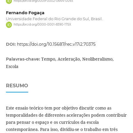
https://orcid.org/0009-0002-0644-0093
Fernando Fogaça
Universidade Federal do Rio Grande do Sul, Brasil.
https://orcid.org/0000-0001-8390-175X
DOI:
https://doi.org/10.15687/rec.v17i2.70375
Tempo, Aceleração, Neoliberalismo,
Palavras-chave:
Escola
RESUMO
Este ensaio teórico tem por objetivo discutir como as
temporalidades de diferentes acelerações podem contribuir
para pensar o espaço e os currículos da escola
contemporânea. Para isso, dividiu-se o trabalho em três