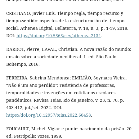
CRISTIANO, Javier Luis. Tiempo-regla, tiempo-recurso y
tiempo-sentido: aspectos de la estructuración del tiempo
social. Athenea Digital, Bellaterra, v. 18, n. 3, p. 1-19, 2018.
DOI:
https://doi.org/10.5565/rev/athenea.2134
.
DARDOT, Pierre; LAVAL, Christian. A nova razão do mundo:
ensaio sobre a sociedade neoliberal. 1. ed. São Paulo:
Boitempo, 2016.
FERREIRA, Sabrina Mendonça; EMILIÃO, Soymara Vieira.
“Não é um ano perdido”: resistência de professoras,
temporalidades e invenções em cotidianos escolares
pandêmicos. Revista Teias, Rio de Janeiro, v. 23, n. 70, p.
403-412, jul./set. 2022. DOI:
https://doi.org/10.12957/teias.2022.60458
.
FOUCAULT, Michel. Vigiar e punir: nascimento da prisão. 20.
ed. Petrópolis: Vozes, 1999.