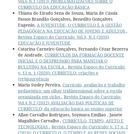
Vol.6 N.1 (2013) PROBLEMATIZAÇÕES SOBRE O
CURRÍCULO DA EDUCAÇÃO BÁSICA
Thiana do Eirado Sena de Souza, Maria de Cássia
Passos Brandão Gonçalves, Benedito Gonçalves
Eugenio,
A JUVENTUDE, O CURRICULO E A GESTÃO
PEDAGÓGICA NA EDUCAÇÃO DE JOVENS E ADULTOS
,
Revista Espaço do Currículo: Vol.9, N.1 (2016)
EDUCAÇÃO E JUVENTUDE
Catarina Carneiro Gonçalves, Fernando Cézar Bezerra
de Andrade,
CURRÍCULOS DA FORMAÇÃO DOCENTE
INICIAL E O DESPREPARO PARA MANEJAR O
BULLYING NA ESCOLA
,
Revista Espaço do Currículo:
v. 13 n. 1 (2020): CURRÍCULO: criações e
(re)insurgência
Maria Susley Pereira,
Currículo, avaliação e trabalho
pedagógico: um olhar tridimensional sobre a escola
organizada em ciclos
,
Revista Espaço do Currículo:
Vol.4 N.2 (2012) AVALIAÇÃO DAS POLÍTICAS DE
CURRÍCULO; da educação básica ao ensino superior
Allan Carvalho Rodrigues, Soymara Emiliao , Janete
Magalhães Carvalho ,
CURRÍCULO, TEMPO, AFETO E
TECNOLOGIAS
,
Revista Espaço do Currículo: v. 17 n. 2
(2024): O CURRÍCULO, O TEMPO E AS REDES SOCIAIS: