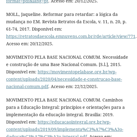
format=pdf&lang=pt
. Acesso em: 20/12/2025.
MOLL, Jaqueline. Reformar para retardar: a lógica da
mudança no EM. Revista Retratos da Escola, v. 11, n. 20, p.
61-74, 2017. Disponível em:
https://retratosdaescola.emnuvens.com.br/rde/article/view/771
.
Acesso em: 20/12/2025.
MOVIMENTO PELA BASE NACIONAL COMUM. Necessidade
e construção de uma Base Nacional Comum. [S.l.], 2015.
Disponível em:
https://movimentopelabase.org.br/wp-
content/uploads/2020/04/necessidade-e-construcao-base-
nacional-comum.pdf
. Acesso em: 22/12/2025.
MOVIMENTO PELA BASE NACIONAL COMUM. Caminhos
para a Educação Integral: princípios e orientações para a
implementação da educação integral. Brasília: 2019.
Disponível em:
https://educacaointegral.org.br/wp-
content/uploads/2019/09/implementa%C3%A7%C3%A3o-
daduca%C3%A7%C3%A3o-integral.pdf
. Acesso em: