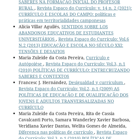
SABERES NA FORMAÇÃO INICIAL DO PROFESOR
RURAL
,
Revista Espaço do Currículo: v. 14 n. 2 (2021):
CURRÍCULO E ESCOLAS DO CAMPO: políticas e
práticas em territorialidades camponesas
Alícia Villar Aguilés,
SENTIDOS SOBRE LOS
ABANDONOS EDUCATIVOS DE ESTUDIANTES
UNIVERSITÁRIOS
,
Revista Espaço do Currículo: Vol.6
N.2 (2013) EDUCAÇÃO E ESCOLA NO SÉCULO XXI:
TENSÕES E DESAFIOS
Maria Zuleide da Costa Pereira,
Currículo e
Autópoiése
,
Revista Espaço do Currículo: Vol.3, n.1
(2010) POLÍTICAS DE CURRÍCULO: ENTRECRUZANDO
SABERES E CONTEXTOS
Francesc J. Hernández,
Desigualdad y currículum
,
Revista Espaço do Currículo: Vol.2, n.1 (2009) AS
POLÍTICAS DE EDUCAÇÃO E DE QUALIFICAÇÃO DOS
JOVENS E ADULTOS TRANVERSALIZADAS NO
CURRÍCULO
Maria Zuleide da Costa Pereira, Rita de Cassia
Cavalcanti Porto, Samara Wanderley Xavier Barbosa,
Veridiana Xavier Dantas, Welita Gomes de Almeida,
Diferença nas políticas de currículo
,
Revista Espaço
do Currículo: Vol.3, n.1 (2010) POLÍTICAS DE