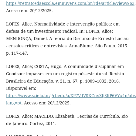
https://retratosdaescola.emnuvens.com.br/rde/article/view/963
.
Acesso em: 20/12/2025.
LOPES, Alice. Normatividade e intervenção política: em
defesa de um investimento radical. In: LOPES, Alice;
MENDONÇA, Daniel. A teoria do Discurso de Ernesto Laclau
- ensaios críticos e entrevistas. AnnaBlume. São Paulo. 2015.
p. 117-147.
LOPES, Alice; COSTA, Hugo. A comunidade disciplinar em
Goodson: impasses em um registro pós-estrutural. Revista
Brasileira de Educação, v. 21, n. 67, p. 1009–1032, 2016.
Disponível em:
https://www.scielo.br/j/rbedu/a/XP7VdVSKCnvZfj3RP6VYx4n/abst
lang=pt
. Acesso em: 20/12/2025.
LOPES, Alice; MACEDO, Elizabeth. Teorias de Currículo. Rio
de Janeiro: Cortez, 2011.