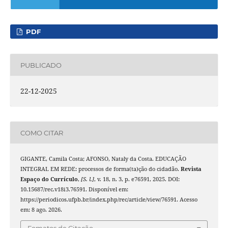
PDF
PUBLICADO
22-12-2025
COMO CITAR
GIGANTE, Camila Costa; AFONSO, Nataly da Costa. EDUCAÇÃO
INTEGRAL EM REDE: processos de forma(ta)ção do cidadão.
Revista
Espaço do Currículo
,
[S. l.]
, v. 18, n. 3, p. e76591, 2025. DOI:
10.15687/rec.v18i3.76591. Disponível em:
https://periodicos.ufpb.br/index.php/rec/article/view/76591. Acesso
em: 8 ago. 2026.
Fomatos de Citação