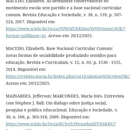
MACEDO, Elizabeth. As demandas conservadoras do
movimento escola sem partido e a base nacional curricular
comum. Revista Educação e Sociedade, v. 38, n. 139, p. 507-
524, 2017. Disponível em:
https://www.scielo.br/j/es/a/JYfWMTKKDmzVgV8VmwzCdQK/?
format=pdf&lang=pt
. Acesso em: 20/12/2025.
MACEDO, Elizabeth. Base Nacional Curricular Comum:
novas formas de sociabilidade produzindo sentidos para
educação. Revista e-Curriculum, v. 12, n. 03, p. 1530 - 1555,
2014. Disponível em:
https://revistas.pucsp.br/index.php/curriculum/article/viewFil
Acesso em: 20/12/2025.
MAINARDES, Jefferson; MARCONDES, Maria Inês. Entrevista
com Stephen J. Ball: Um diálogo sobre justiça social,
pesquisa e política educacional. Educação e Sociedade, v.
30, n. 106, p. 303-318, 2009. Disponível em:
https://www.scielo.br/j/es/a/KCJrrfcWgxsnhp8ZVN4R4Jt/?