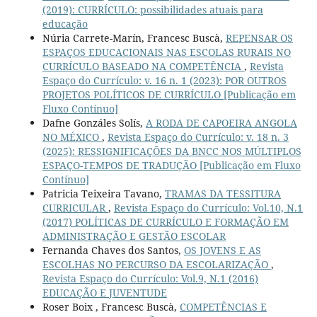
(2019): CURRÍCULO: possibilidades atuais para
educação
Núria Carrete-Marín, Francesc Buscà,
REPENSAR OS
ESPAÇOS EDUCACIONAIS NAS ESCOLAS RURAIS NO
CURRÍCULO BASEADO NA COMPETÊNCIA
,
Revista
Espaço do Currículo: v. 16 n. 1 (2023): POR OUTROS
PROJETOS POLÍTICOS DE CURRÍCULO [Publicação em
Fluxo Contínuo]
Dafne Gonzáles Solís,
A RODA DE CAPOEIRA ANGOLA
NO MÉXICO
,
Revista Espaço do Currículo: v. 18 n. 3
(2025): RESSIGNIFICAÇÕES DA BNCC NOS MÚLTIPLOS
ESPAÇO-TEMPOS DE TRADUÇÃO [Publicação em Fluxo
Contínuo]
Patricia Teixeira Tavano,
TRAMAS DA TESSITURA
CURRICULAR
,
Revista Espaço do Currículo: Vol.10, N.1
(2017) POLÍTICAS DE CURRÍCULO E FORMAÇÃO EM
ADMINISTRAÇÃO E GESTÃO ESCOLAR
Fernanda Chaves dos Santos,
OS JOVENS E AS
ESCOLHAS NO PERCURSO DA ESCOLARIZAÇÃO
,
Revista Espaço do Currículo: Vol.9, N.1 (2016)
EDUCAÇÃO E JUVENTUDE
Roser Boix , Francesc Buscà,
COMPETÊNCIAS E