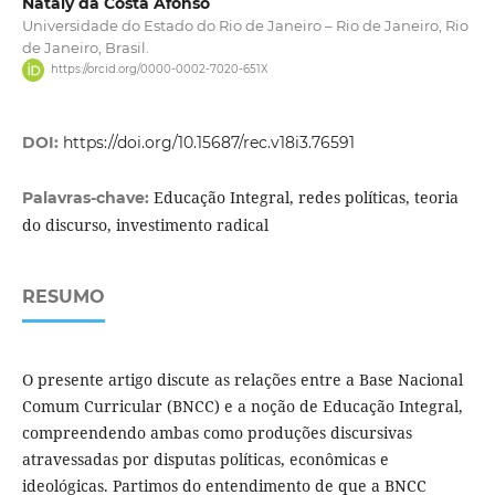
Nataly da Costa Afonso
Universidade do Estado do Rio de Janeiro – Rio de Janeiro, Rio
de Janeiro, Brasil.
https://orcid.org/0000-0002-7020-651X
DOI:
https://doi.org/10.15687/rec.v18i3.76591
Educação Integral, redes políticas, teoria
Palavras-chave:
do discurso, investimento radical
RESUMO
O presente artigo discute as relações entre a Base Nacional
Comum Curricular (BNCC) e a noção de Educação Integral,
compreendendo ambas como produções discursivas
atravessadas por disputas políticas, econômicas e
ideológicas. Partimos do entendimento de que a BNCC