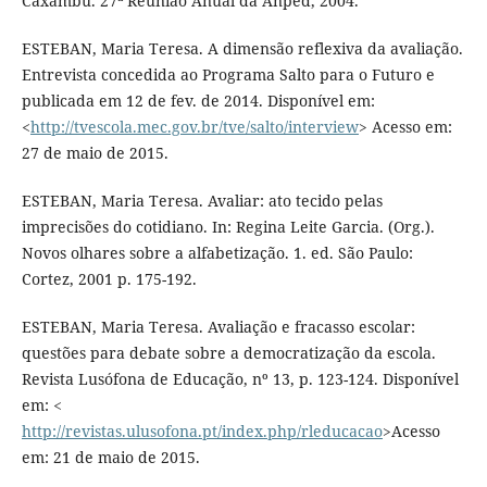
Caxambu. 27ª Reunião Anual da Anped, 2004.
ESTEBAN, Maria Teresa. A dimensão reflexiva da avaliação.
Entrevista concedida ao Programa Salto para o Futuro e
publicada em 12 de fev. de 2014. Disponível em:
<
http://tvescola.mec.gov.br/tve/salto/interview
> Acesso em:
27 de maio de 2015.
ESTEBAN, Maria Teresa. Avaliar: ato tecido pelas
imprecisões do cotidiano. In: Regina Leite Garcia. (Org.).
Novos olhares sobre a alfabetização. 1. ed. São Paulo:
Cortez, 2001 p. 175-192.
ESTEBAN, Maria Teresa. Avaliação e fracasso escolar:
questões para debate sobre a democratização da escola.
Revista Lusófona de Educação, nº 13, p. 123-124. Disponível
em: <
http://revistas.ulusofona.pt/index.php/rleducacao
>Acesso
em: 21 de maio de 2015.