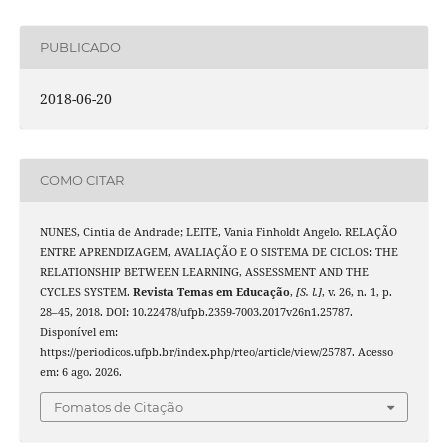
PUBLICADO
2018-06-20
COMO CITAR
NUNES, Cintia de Andrade; LEITE, Vania Finholdt Angelo. RELAÇÃO
ENTRE APRENDIZAGEM, AVALIAÇÃO E O SISTEMA DE CICLOS: THE
RELATIONSHIP BETWEEN LEARNING, ASSESSMENT AND THE
CYCLES SYSTEM.
Revista Temas em Educação
,
[S. l.]
, v. 26, n. 1, p.
28–45, 2018. DOI: 10.22478/ufpb.2359-7003.2017v26n1.25787.
Disponível em:
https://periodicos.ufpb.br/index.php/rteo/article/view/25787. Acesso
em: 6 ago. 2026.
Fomatos de Citação