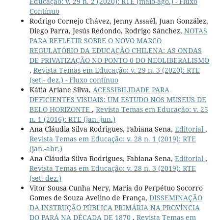
Educação: v. 29 n. 2 (2020): RTE (maio-ago.) - Fluxo
Contínuo
Rodrigo Cornejo Chávez, Jenny Assaél, Juan González,
Diego Parra, Jesús Redondo, Rodrigo Sánchez,
NOTAS
PARA REFLETIR SOBRE O NOVO MARCO
REGULATÓRIO DA EDUCAÇÃO CHILENA: AS ONDAS
DE PRIVATIZAÇÃO NO PONTO 0 DO NEOLIBERALISMO
,
Revista Temas em Educação: v. 29 n. 3 (2020): RTE
(set.- dez.) - Fluxo contínuo
Kátia Ariane Silva,
ACESSIBILIDADE PARA
DEFICIENTES VISUAIS: UM ESTUDO NOS MUSEUS DE
BELO HORIZONTE
,
Revista Temas em Educação: v. 25
n. 1 (2016): RTE (jan.-jun.)
Ana Cláudia Silva Rodrigues, Fabiana Sena,
Editorial
,
Revista Temas em Educação: v. 28 n. 1 (2019): RTE
(jan.-abr.)
Ana Cláudia Silva Rodrigues, Fabiana Sena,
Editorial
,
Revista Temas em Educação: v. 28 n. 3 (2019): RTE
(set.-dez.)
Vitor Sousa Cunha Nery, Maria do Perpétuo Socorro
Gomes de Souza Avelino de França,
DISSEMINAÇÃO
DA INSTRUÇÃO PÚBLICA PRIMÁRIA NA PROVÍNCIA
DO PARÁ NA DÉCADA DE 1870
,
Revista Temas em