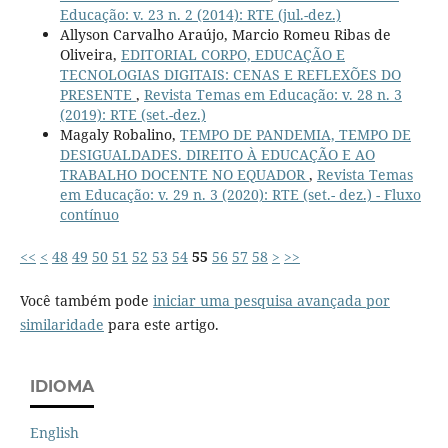
Educação: v. 23 n. 2 (2014): RTE (jul.-dez.)
Allyson Carvalho Araújo, Marcio Romeu Ribas de
Oliveira,
EDITORIAL CORPO, EDUCAÇÃO E
TECNOLOGIAS DIGITAIS: CENAS E REFLEXÕES DO
PRESENTE
,
Revista Temas em Educação: v. 28 n. 3
(2019): RTE (set.-dez.)
Magaly Robalino,
TEMPO DE PANDEMIA, TEMPO DE
DESIGUALDADES. DIREITO À EDUCAÇÃO E AO
TRABALHO DOCENTE NO EQUADOR
,
Revista Temas
em Educação: v. 29 n. 3 (2020): RTE (set.- dez.) - Fluxo
contínuo
<<
<
48
49
50
51
52
53
54
55
56
57
58
>
>>
Você também pode
iniciar uma pesquisa avançada por
similaridade
para este artigo.
IDIOMA
English