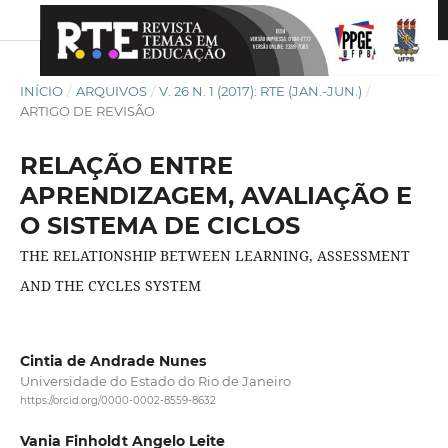
INÍCIO
/
ARQUIVOS
/
V. 26 N. 1 (2017): RTE (JAN.-JUN.)
/
ARTIGO DE REVISÃO
RELAÇÃO ENTRE
APRENDIZAGEM, AVALIAÇÃO E
O SISTEMA DE CICLOS
THE RELATIONSHIP BETWEEN LEARNING, ASSESSMENT
AND THE CYCLES SYSTEM
Cintia de Andrade Nunes
Universidade do Estado do Rio de Janeiro
https://orcid.org/0000-0002-8559-8632
Vania Finholdt Angelo Leite