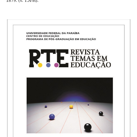
1879. (v. 1:A-H).