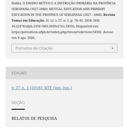
Noélia. O ENSINO MÚTUO E A INSTRUÇÃO PRIMÁRIA NA PROVÍNCIA
SERGIPANA (1827-1860): MUTUAL EDUCATION AND PRIMARY
EDUCATION IN THE PROVINCE OF SERGIPANA (1827 –1860).
Revista
Temas em Educação
,
[S. l.]
, v. 27, n. 1, p. 78–91, 2018. DOI:
10.22478/ufpb.2359-7003.2018v27n1.34332. Disponível em:
https://periodicos.ufpb.br/index.php/rteo/article/view/34332. Acesso
em: 6 ago. 2026.
Fomatos de Citação
EDIÇÃO
v. 27 n. 1 (2018): RTE (jan.-jun.)
SEÇÃO
RELATOS DE PESQUISA