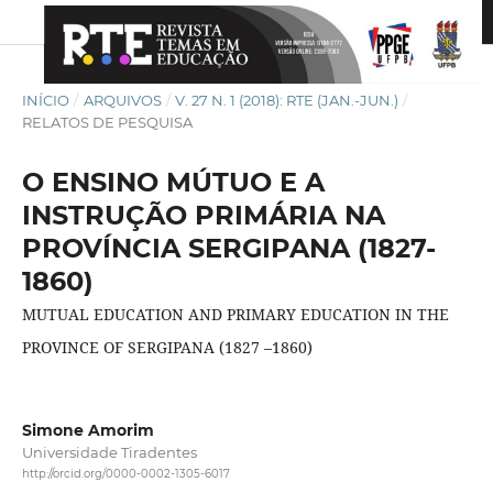
INÍCIO
/
ARQUIVOS
/
V. 27 N. 1 (2018): RTE (JAN.-JUN.)
/
RELATOS DE PESQUISA
O ENSINO MÚTUO E A
INSTRUÇÃO PRIMÁRIA NA
PROVÍNCIA SERGIPANA (1827-
1860)
MUTUAL EDUCATION AND PRIMARY EDUCATION IN THE
PROVINCE OF SERGIPANA (1827 –1860)
Simone Amorim
Universidade Tiradentes
http://orcid.org/0000-0002-1305-6017