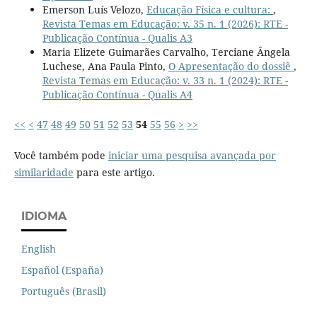
Emerson Luís Velozo,
Educação Física e cultura:
,
Revista Temas em Educação: v. 35 n. 1 (2026): RTE -
Publicação Contínua - Qualis A3
Maria Elizete Guimarães Carvalho, Terciane Ângela
Luchese, Ana Paula Pinto,
O Apresentação do dossiê
,
Revista Temas em Educação: v. 33 n. 1 (2024): RTE -
Publicação Contínua - Qualis A4
<<
<
47
48
49
50
51
52
53
54
55
56
>
>>
Você também pode
iniciar uma pesquisa avançada por
similaridade
para este artigo.
IDIOMA
English
Español (España)
Português (Brasil)