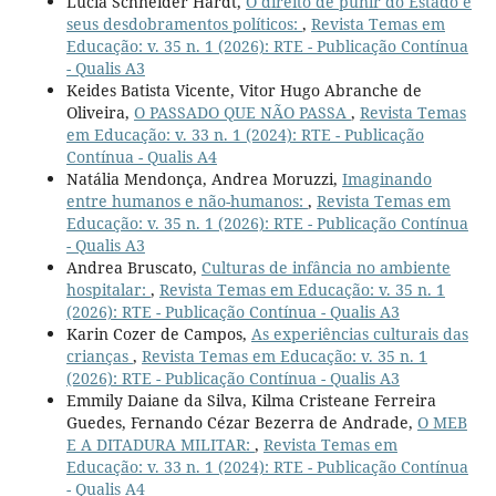
Lucia Schneider Hardt,
O direito de punir do Estado e
seus desdobramentos políticos:
,
Revista Temas em
Educação: v. 35 n. 1 (2026): RTE - Publicação Contínua
- Qualis A3
Keides Batista Vicente, Vitor Hugo Abranche de
Oliveira,
O PASSADO QUE NÃO PASSA
,
Revista Temas
em Educação: v. 33 n. 1 (2024): RTE - Publicação
Contínua - Qualis A4
Natália Mendonça, Andrea Moruzzi,
Imaginando
entre humanos e não-humanos:
,
Revista Temas em
Educação: v. 35 n. 1 (2026): RTE - Publicação Contínua
- Qualis A3
Andrea Bruscato,
Culturas de infância no ambiente
hospitalar:
,
Revista Temas em Educação: v. 35 n. 1
(2026): RTE - Publicação Contínua - Qualis A3
Karin Cozer de Campos,
As experiências culturais das
crianças
,
Revista Temas em Educação: v. 35 n. 1
(2026): RTE - Publicação Contínua - Qualis A3
Emmily Daiane da Silva, Kilma Cristeane Ferreira
Guedes, Fernando Cézar Bezerra de Andrade,
O MEB
E A DITADURA MILITAR:
,
Revista Temas em
Educação: v. 33 n. 1 (2024): RTE - Publicação Contínua
- Qualis A4