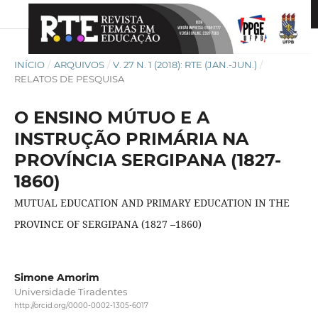
INÍCIO
/
ARQUIVOS
/
V. 27 N. 1 (2018): RTE (JAN.-JUN.)
/
RELATOS DE PESQUISA
O ENSINO MÚTUO E A
INSTRUÇÃO PRIMÁRIA NA
PROVÍNCIA SERGIPANA (1827-
1860)
MUTUAL EDUCATION AND PRIMARY EDUCATION IN THE
PROVINCE OF SERGIPANA (1827 –1860)
Simone Amorim
Universidade Tiradentes
http://orcid.org/0000-0002-1305-6017