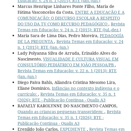
Educação: v. 24 n. 1 (2015): RTE (jan.-jun.)
Marcus Henrique Linhares Ponte Filho, Maria de
Fátima Vasconcelos da Costa,
ENTRE A EDUCAÇÃO E A
COMUNICAÇÃO: O DISCURSO ESCOLAR A RESPEITO
DO USO DA TV COMO RECURSO PEDAGÓGICO
,
Revista
Temas em Educação: v. 24 n. 2 (2015): RTE (jul.-dez.)
Maria Sara de Lima Dias, Pedro Moreira,
PEDAGOGÍA
DE LA PREGUNTA
,
Revista Temas em Educação: v. 24
n. 1 (2015): RTE (jan.-jun.)
Lady Polyanna Silva de Arruda, Erinaldo Alves do
Nascimento,
VISUALIDADE E CULTURA VISUAL EM
CONSULTÓRIO PEDIÁTRICO EM JOÃO PESSOA/PB
,
Revista Temas em Educação: v. 22 n. 1 (2013): RTE
(jan.-jun.)
Diego Paiva Bahls, Aliandra Cristina Mesomo Lira,
Eliane Dominico,
Infâncias no contexto indígena e o
currículo:
,
Revista Temas em Educação: v. 35 n. 1
(2026): RTE - Publicação Contínua - Qualis A3
RAFAELY KAROLYNNE DO NASCIMENTO CAMPOS,
Quando as crianças pequenas transgridem:
,
Revista
Temas em Educação: v. 35 n. 1 (2026): RTE -
Publicação Contínua - Qualis A3
Erenildo João Carlos,
EXPEDIENTE
,
Revista Temas em