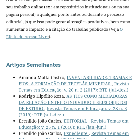
seu trabalho online (ex.: em repositórios institucionais ou na sua
página pessoal) a qualquer ponto antes ou durante o processo
editorial, já que isso pode gerar alterações produtivas, bem como
aumentar o impacto e a citação do trabalho publicado (Veja
O
Efeito do Acesso Livre
).
Artigos Semelhantes
Amanda Motta Castro,
INVENTABILIDADE, TRAMAS E
FIOS: A FORMAÇÃO DE TECELÂS MINEIRAS
,
Revista
Temas em Educação: v. 26 n. 2 (2017): RTE (jul.-dez.)
Rodrigo Hipólito Roza,
AS TICS COMO MEDIADORAS
DA RELAÇÃO ENTRE O INDIVÍDUO E SEUS OBJETOS
DE ESTUDO
,
Revista Temas em Educação: v. 28 n. 3
(2019): RTE (set.-dez.)
Erenildo João Carlos,
EDITORIAL
,
Revista Temas em
Educação: v. 25 n. 1 (2016): RTE (jan.-jun.)
Erenildo João Carlos,
Expediente
,
Revista Temas em