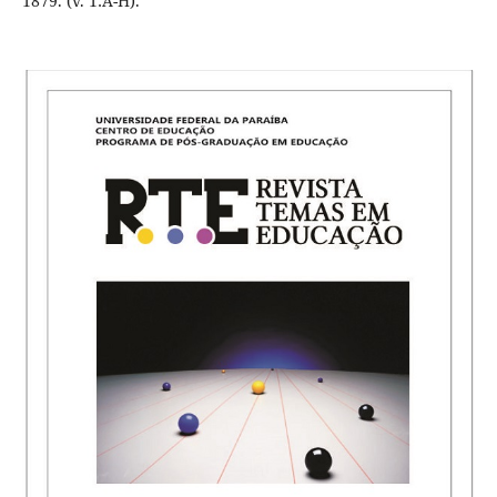
1879. (v. 1:A-H).