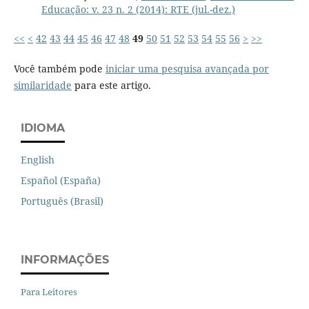
Educação: v. 23 n. 2 (2014): RTE (jul.-dez.)
<<
<
42
43
44
45
46
47
48
49
50
51
52
53
54
55
56
>
>>
Você também pode
iniciar uma pesquisa avançada por
similaridade
para este artigo.
IDIOMA
English
Español (España)
Português (Brasil)
INFORMAÇÕES
Para Leitores