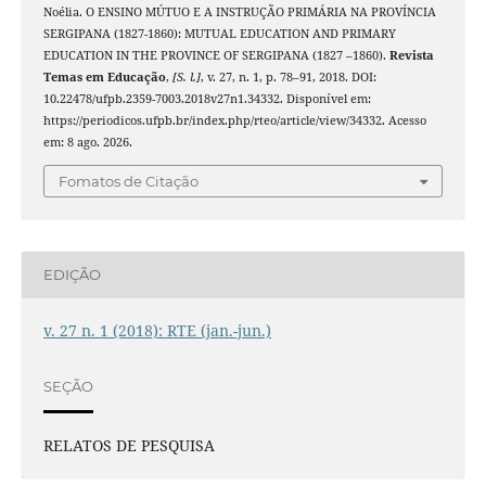
Noélia. O ENSINO MÚTUO E A INSTRUÇÃO PRIMÁRIA NA PROVÍNCIA
SERGIPANA (1827-1860): MUTUAL EDUCATION AND PRIMARY
EDUCATION IN THE PROVINCE OF SERGIPANA (1827 –1860).
Revista
Temas em Educação
,
[S. l.]
, v. 27, n. 1, p. 78–91, 2018. DOI:
10.22478/ufpb.2359-7003.2018v27n1.34332. Disponível em:
https://periodicos.ufpb.br/index.php/rteo/article/view/34332. Acesso
em: 8 ago. 2026.
Fomatos de Citação
EDIÇÃO
v. 27 n. 1 (2018): RTE (jan.-jun.)
SEÇÃO
RELATOS DE PESQUISA