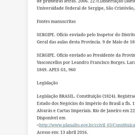
de primeiras letras. 2006. 227f.Dissertação (Me
Universidade Federal de Sergipe, São Cristóvão,
Fontes manuscritas
SERGIPE. Ofício enviado pelo Inspetor do Distrit
Geral das aulas desta Província. 9 de Maio de 18
SERGIPE. Ofício enviado ao Presidente da Provín
Vasconcellos por Leandro Francisco Borges. Lar
1849. APES G1, 960
Legislação
Legislação BRASIL. Constituição (1824). Registr
Estado dos Negócios do Império do Brasil a fls. 1
Alvarás e Cartas Imperiais. Rio de Janeiro em 22
Disponível em
<
http://www.planalto.gov.br/ccivil_03/Constituic
Acesso em: 13 abril 2016.