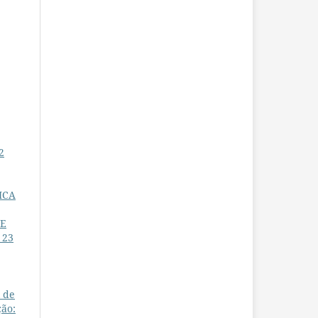
2
ICA
 E
 23
l de
ão: