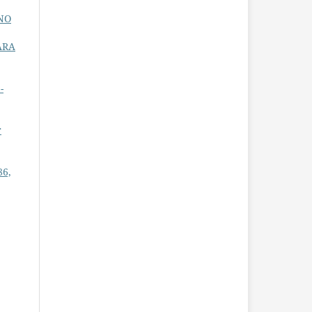
NO
ARA
-
r
86,