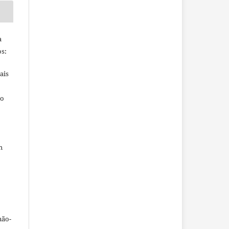
a
s:
ais
ho
m
não-