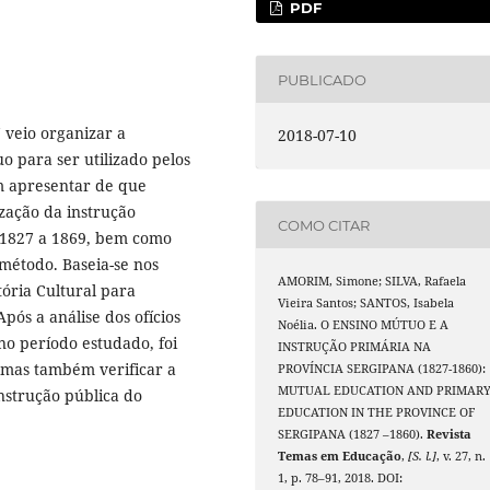
PDF
PUBLICADO
 veio organizar a
2018-07-10
 para ser utilizado pelos
em apresentar de que
zação da instrução
COMO CITAR
 1827 a 1869, bem como
método. Baseia-se nos
AMORIM, Simone; SILVA, Rafaela
ória Cultural para
Vieira Santos; SANTOS, Isabela
ós a análise dos ofícios
Noélia. O ENSINO MÚTUO E A
no período estudado, foi
INSTRUÇÃO PRIMÁRIA NA
, mas também verificar a
PROVÍNCIA SERGIPANA (1827-1860):
MUTUAL EDUCATION AND PRIMAR
instrução pública do
EDUCATION IN THE PROVINCE OF
SERGIPANA (1827 –1860).
Revista
Temas em Educação
,
[S. l.]
, v. 27, n.
1, p. 78–91, 2018. DOI: