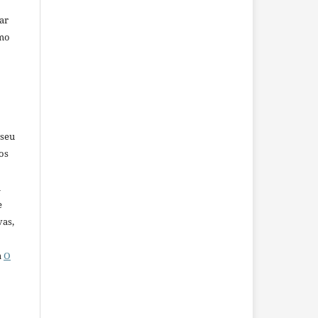
car
omo
 seu
os
u
e
vas,
a
O