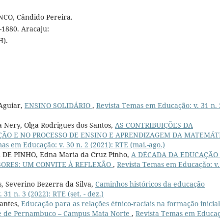
NCO, Cândido Pereira.
-1880. Aracaju:
H).
 Aguiar,
ENSINO SOLIDÁRIO
,
Revista Temas em Educação: v. 31 n. 
ia Nery, Olga Rodrigues dos Santos,
AS CONTRIBUIÇÕES DA
ÃO E NO PROCESSO DE ENSINO E APRENDIZAGEM DA MATEMÁT
as em Educação: v. 30 n. 2 (2021): RTE (mai.-ago.)
DE PINHO, Edna Maria da Cruz Pinho,
A DÉCADA DA EDUCAÇÃO
SORES: UM CONVITE À REFLEXÃO
,
Revista Temas em Educação: v.
s, Severino Bezerra da Silva,
Caminhos históricos da educação
1 n. 3 (2022): RTE (set. - dez.)
rantes,
Educação para as relações étnico-raciais na formação inicia
ade de Pernambuco – Campus Mata Norte
,
Revista Temas em Educaç