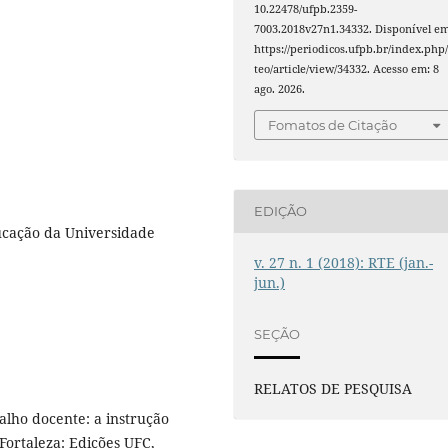
10.22478/ufpb.2359-
7003.2018v27n1.34332. Disponível em
https://periodicos.ufpb.br/index.php/
teo/article/view/34332. Acesso em: 8
ago. 2026.
Fomatos de Citação
EDIÇÃO
cação da Universidade
v. 27 n. 1 (2018): RTE (jan.-
jun.)
SEÇÃO
RELATOS DE PESQUISA
lho docente: a instrução
Fortaleza: Edições UFC,