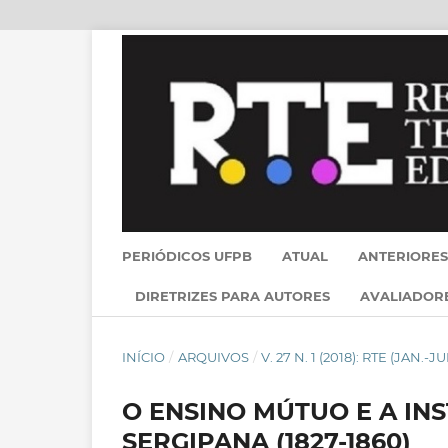
PERIÓDICOS UFPB
ATUAL
ANTERIORES
DIRETRIZES PARA AUTORES
AVALIADOR
INÍCIO
/
ARQUIVOS
/
V. 27 N. 1 (2018): RTE (JAN.-JU
O ENSINO MÚTUO E A IN
SERGIPANA (1827-1860)