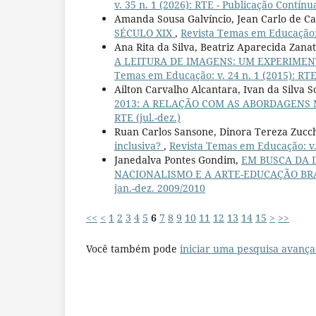
v. 35 n. 1 (2026): RTE - Publicação Contínu
Amanda Sousa Galvíncio, Jean Carlo de Ca
SÉCULO XIX
,
Revista Temas em Educação: 2
Ana Rita da Silva, Beatriz Aparecida Zana
A LEITURA DE IMAGENS: UM EXPERIMEN
Temas em Educação: v. 24 n. 1 (2015): RTE 
Ailton Carvalho Alcantara, Ivan da Silva 
2013: A RELAÇÃO COM AS ABORDAGENS
RTE (jul.-dez.)
Ruan Carlos Sansone, Dinora Tereza Zucch
inclusiva?
,
Revista Temas em Educação: v. 
Janedalva Pontes Gondim,
EM BUSCA DA 
NACIONALISMO E A ARTE-EDUCAÇÃO BR
jan.-dez. 2009/2010
<<
<
1
2
3
4
5
6
7
8
9
10
11
12
13
14
15
>
>>
Você também pode
iniciar uma pesquisa avança