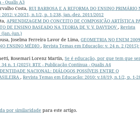
a - Qualis A3
rvalho Costa,
RUI BARBOSA E A REFORMA DO ENSINO PRIMÁRIO 
012: v.20/21, n.1/2, p. 1-238, jan.-dez. 2011/2012
tta,
APRENDIZAGEM DO CONCEITO DE COMPOSIÇÃO ARTÍSTICA P
TO DE ENSINO BASEADO NA TEORIA DE V. V. DAVYDOV
,
Revista
(jan.-jun.)
Sousa, Joselma Ferreira Lavor de Lima,
GEOMETRIA NO ENEM 2009
 NO ENSINO MÉDIO
,
Revista Temas em Educação: v. 24 n. 2 (2015):
etti, Rosemari Lorenz Martin,
Se é educação, por que tem que se
34 n. 1 (2025): RTE - Publicação Contínua - Qualis A4
IDENTIDADE NACIONAL: DIÁLOGOS POSSÍVEIS ENTRE O
ASILEIRA
,
Revista Temas em Educação: 2010: v.18/19, n.1/2, p. 1-2
da por similaridade
para este artigo.