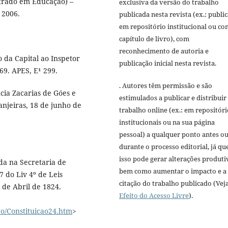
strado em Educação) –
exclusiva da versão do trabalho
 2006.
publicada nesta revista (ex.: publi
em repositório institucional ou c
capítulo de livro), com
reconhecimento de autoria e
o da Capital ao Inspetor
publicação inicial nesta revista.
69. APES, E¹ 299.
. Autores têm permissão e são
cia Zacarias de Góes e
estimulados a publicar e distribuir
anjeiras, 18 de junho de
trabalho online (ex.: em repositóri
institucionais ou na sua página
pessoal) a qualquer ponto antes o
durante o processo editorial, já qu
isso pode gerar alterações produti
ada na Secretaria de
bem como aumentar o impacto e a
7 do Liv 4º de Leis
citação do trabalho publicado (Vej
 de Abril de 1824.
Efeito do Acesso Livre
).
ao/Constituicao24.htm
>