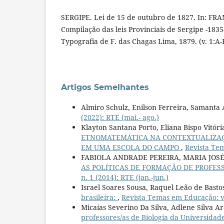
SERGIPE. Lei de 15 de outubro de 1827. In: FRA
Compilação das leis Provinciais de Sergipe -1835
Typografia de F. das Chagas Lima, 1879. (v. 1:A-
Artigos Semelhantes
Almiro Schulz, Enilson Ferreira, Samanta
(2022): RTE (mai.- ago.)
Klayton Santana Porto, Eliana Bispo Vitór
ETNOMATEMÁTICA NA CONTEXTUALIZAÇ
EM UMA ESCOLA DO CAMPO
,
Revista Tem
FABIOLA ANDRADE PEREIRA, MARIA JOSÉ 
AS POLÍTICAS DE FORMAÇÃO DE PROFES
n. 1 (2014): RTE (jan.-jun.)
Israel Soares Sousa, Raquel Leão de Basto
brasileira:
,
Revista Temas em Educação: v. 3
Micaías Severino Da Silva, Adlene Silva A
professores/as de Biologia da Universid