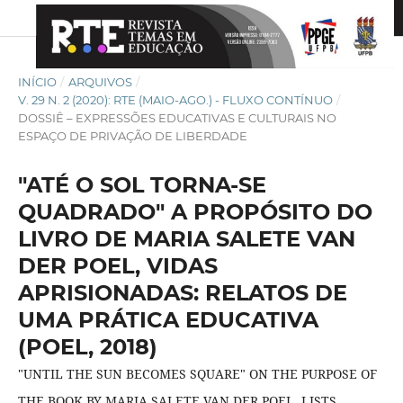
INÍCIO
/
ARQUIVOS
/
V. 29 N. 2 (2020): RTE (MAIO-AGO.) - FLUXO CONTÍNUO
/
DOSSIÊ – EXPRESSÕES EDUCATIVAS E CULTURAIS NO
ESPAÇO DE PRIVAÇÃO DE LIBERDADE
"ATÉ O SOL TORNA-SE
QUADRADO" A PROPÓSITO DO
LIVRO DE MARIA SALETE VAN
DER POEL, VIDAS
APRISIONADAS: RELATOS DE
UMA PRÁTICA EDUCATIVA
(POEL, 2018)
"UNTIL THE SUN BECOMES SQUARE" ON THE PURPOSE OF
THE BOOK BY MARIA SALETE VAN DER POEL, LISTS