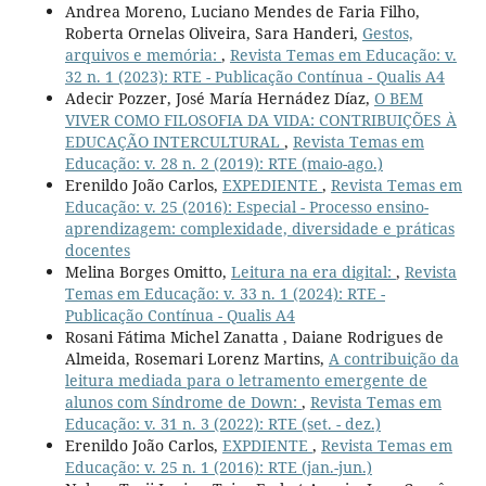
Andrea Moreno, Luciano Mendes de Faria Filho,
Roberta Ornelas Oliveira, Sara Handeri,
Gestos,
arquivos e memória:
,
Revista Temas em Educação: v.
32 n. 1 (2023): RTE - Publicação Contínua - Qualis A4
Adecir Pozzer, José María Hernádez Díaz,
O BEM
VIVER COMO FILOSOFIA DA VIDA: CONTRIBUIÇÕES À
EDUCAÇÃO INTERCULTURAL
,
Revista Temas em
Educação: v. 28 n. 2 (2019): RTE (maio-ago.)
Erenildo João Carlos,
EXPEDIENTE
,
Revista Temas em
Educação: v. 25 (2016): Especial - Processo ensino-
aprendizagem: complexidade, diversidade e práticas
docentes
Melina Borges Omitto,
Leitura na era digital:
,
Revista
Temas em Educação: v. 33 n. 1 (2024): RTE -
Publicação Contínua - Qualis A4
Rosani Fátima Michel Zanatta , Daiane Rodrigues de
Almeida, Rosemari Lorenz Martins,
A contribuição da
leitura mediada para o letramento emergente de
alunos com Síndrome de Down:
,
Revista Temas em
Educação: v. 31 n. 3 (2022): RTE (set. - dez.)
Erenildo João Carlos,
EXPDIENTE
,
Revista Temas em
Educação: v. 25 n. 1 (2016): RTE (jan.-jun.)