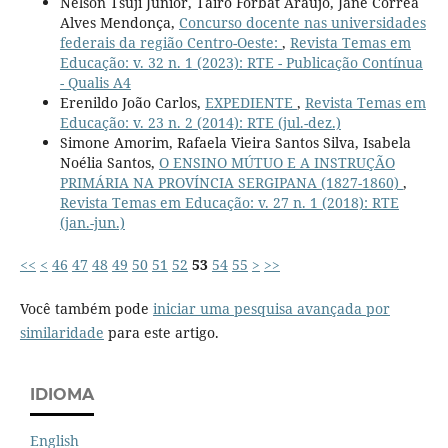
Nelson Tsuji Junior, Tairo Forbat Araujo, Jane Corrêa
Alves Mendonça,
Concurso docente nas universidades
federais da região Centro-Oeste:
,
Revista Temas em
Educação: v. 32 n. 1 (2023): RTE - Publicação Contínua
- Qualis A4
Erenildo João Carlos,
EXPEDIENTE
,
Revista Temas em
Educação: v. 23 n. 2 (2014): RTE (jul.-dez.)
Simone Amorim, Rafaela Vieira Santos Silva, Isabela
Noélia Santos,
O ENSINO MÚTUO E A INSTRUÇÃO
PRIMÁRIA NA PROVÍNCIA SERGIPANA (1827-1860)
,
Revista Temas em Educação: v. 27 n. 1 (2018): RTE
(jan.-jun.)
<<
<
46
47
48
49
50
51
52
53
54
55
>
>>
Você também pode
iniciar uma pesquisa avançada por
similaridade
para este artigo.
IDIOMA
English