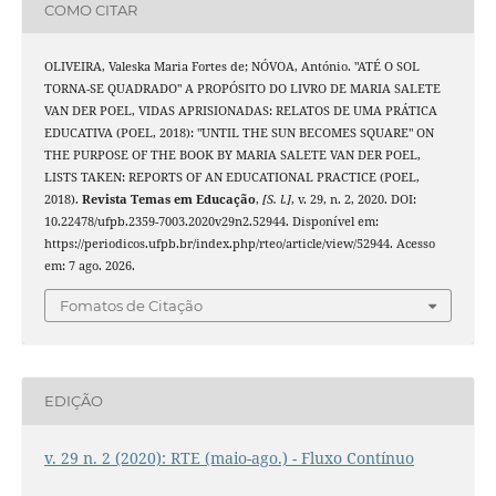
COMO CITAR
OLIVEIRA, Valeska Maria Fortes de; NÓVOA, António. "ATÉ O SOL
TORNA-SE QUADRADO" A PROPÓSITO DO LIVRO DE MARIA SALETE
VAN DER POEL, VIDAS APRISIONADAS: RELATOS DE UMA PRÁTICA
EDUCATIVA (POEL, 2018): "UNTIL THE SUN BECOMES SQUARE" ON
THE PURPOSE OF THE BOOK BY MARIA SALETE VAN DER POEL,
LISTS TAKEN: REPORTS OF AN EDUCATIONAL PRACTICE (POEL,
2018).
Revista Temas em Educação
,
[S. l.]
, v. 29, n. 2, 2020. DOI:
10.22478/ufpb.2359-7003.2020v29n2.52944. Disponível em:
https://periodicos.ufpb.br/index.php/rteo/article/view/52944. Acesso
em: 7 ago. 2026.
Fomatos de Citação
EDIÇÃO
v. 29 n. 2 (2020): RTE (maio-ago.) - Fluxo Contínuo