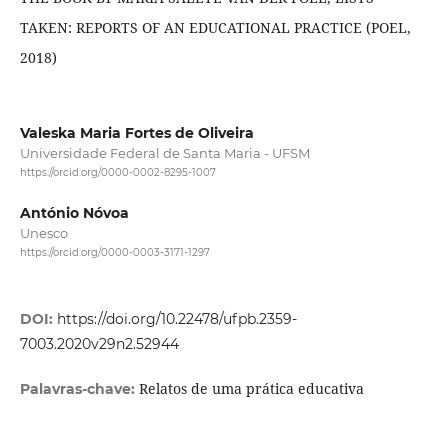
TAKEN: REPORTS OF AN EDUCATIONAL PRACTICE (POEL,
2018)
Valeska Maria Fortes de Oliveira
Universidade Federal de Santa Maria - UFSM
https://orcid.org/0000-0002-8295-1007
António Nóvoa
Unesco
https://orcid.org/0000-0003-3171-1297
DOI:
https://doi.org/10.22478/ufpb.2359-
7003.2020v29n2.52944
Relatos de uma prática educativa
Palavras-chave: