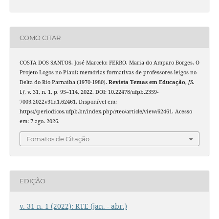
COMO CITAR
COSTA DOS SANTOS, José Marcelo; FERRO, Maria do Amparo Borges. O
Projeto Logos no Piauí: memórias formativas de professores leigos no
Delta do Rio Parnaíba (1970-1980).
Revista Temas em Educação
,
[S.
l.]
, v. 31, n. 1, p. 95–114, 2022. DOI: 10.22478/ufpb.2359-
7003.2022v31n1.62461. Disponível em:
https://periodicos.ufpb.br/index.php/rteo/article/view/62461. Acesso
em: 7 ago. 2026.
Fomatos de Citação
EDIÇÃO
v. 31 n. 1 (2022): RTE (jan. - abr.)