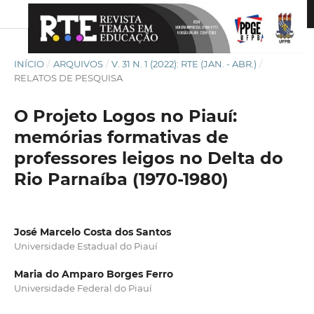
INÍCIO
/
ARQUIVOS
/
V. 31 N. 1 (2022): RTE (JAN. - ABR.)
/
RELATOS DE PESQUISA
O Projeto Logos no Piauí:
memórias formativas de
professores leigos no Delta do
Rio Parnaíba (1970-1980)
José Marcelo Costa dos Santos
Universidade Estadual do Piauí
Maria do Amparo Borges Ferro
Universidade Federal do Piauí