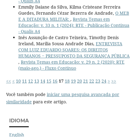
- Qualis A4
Emmily Daiane da Silva, Kilma Cristeane Ferreira
Guedes, Fernando Cézar Bezerra de Andrade,
O MEB
E A DITADURA MILITAR:
,
Revista Temas em
Educação: v. 33 n. 1 (2024): RTE - Publicação Contínua
- Qualis A4
Inês Assunção de Castro Teixeira, Timothy Denis
Ireland, Marília Sousa Andrade Dias,
ENTREVISTA
COM LUIZ EDUARDO SOARES: OS DIREITOS
HUMANOS ‒ PRESSUPOSTO DA SEGURANÇA PÚBLICA
,
Revista Temas em Educação: v. 29 n. 2 (2020): RTE
(maio-ago.) - Fluxo Contínuo
<<
<
10
11
12
13
14
15
16
17
18
19
20
21
22
23
24
>
>>
Você também pode
iniciar uma pesquisa avançada por
similaridade
para este artigo.
IDIOMA
English