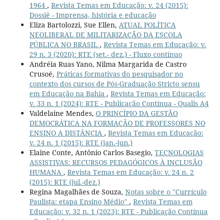
1964
,
Revista Temas em Educação: v. 24 (2015):
Dossiê - Imprensa, história e educação
Eliza Bartolozzi, Sue Ellen,
ATUAL POLÍTICA
NEOLIBERAL DE MILITARIZAÇÃO DA ESCOLA
PÚBLICA NO BRASIL
,
Revista Temas em Educação: v.
29 n. 3 (2020): RTE (set.- dez.) - Fluxo contínuo
Andréia Ruas Yano, Nilma Margarida de Castro
Crusoé,
Práticas formativas do pesquisador no
contexto dos cursos de Pós-Graduação Stricto sensu
em Educação na Bahia
,
Revista Temas em Educação:
v. 33 n. 1 (2024): RTE - Publicação Contínua - Qualis A4
Valdelaine Mendes,
O PRINCÍPIO DA GESTÃO
DEMOCRÁTICA NA FORMAÇÃO DE PROFESSORES NO
ENSINO A DISTÂNCIA
,
Revista Temas em Educação:
v. 24 n. 1 (2015): RTE (jan.-jun.)
Elaine Conte, Antônio Carlos Basegio,
TECNOLOGIAS
ASSISTIVAS: RECURSOS PEDAGÓGICOS À INCLUSÃO
HUMANA
,
Revista Temas em Educação: v. 24 n. 2
(2015): RTE (jul.-dez.)
Regina Magalhães de Souza,
Notas sobre o "Currículo
Paulista: etapa Ensino Médio"
,
Revista Temas em
Educação: v. 32 n. 1 (2023): RTE - Publicação Contínua