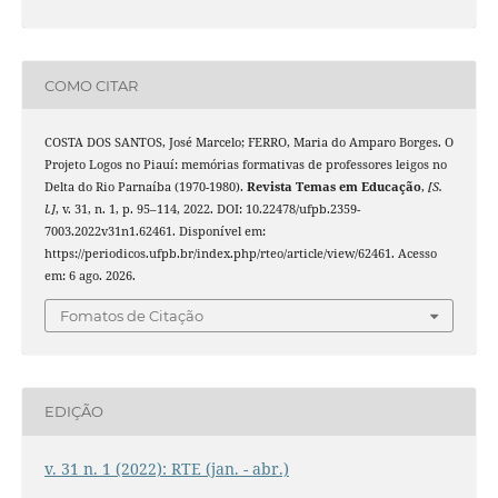
COMO CITAR
COSTA DOS SANTOS, José Marcelo; FERRO, Maria do Amparo Borges. O
Projeto Logos no Piauí: memórias formativas de professores leigos no
Delta do Rio Parnaíba (1970-1980).
Revista Temas em Educação
,
[S.
l.]
, v. 31, n. 1, p. 95–114, 2022. DOI: 10.22478/ufpb.2359-
7003.2022v31n1.62461. Disponível em:
https://periodicos.ufpb.br/index.php/rteo/article/view/62461. Acesso
em: 6 ago. 2026.
Fomatos de Citação
EDIÇÃO
v. 31 n. 1 (2022): RTE (jan. - abr.)