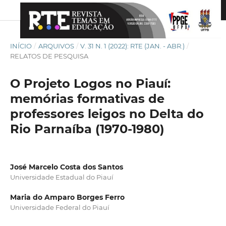
INÍCIO
/
ARQUIVOS
/
V. 31 N. 1 (2022): RTE (JAN. - ABR.)
/
RELATOS DE PESQUISA
O Projeto Logos no Piauí:
memórias formativas de
professores leigos no Delta do
Rio Parnaíba (1970-1980)
José Marcelo Costa dos Santos
Universidade Estadual do Piauí
Maria do Amparo Borges Ferro
Universidade Federal do Piauí