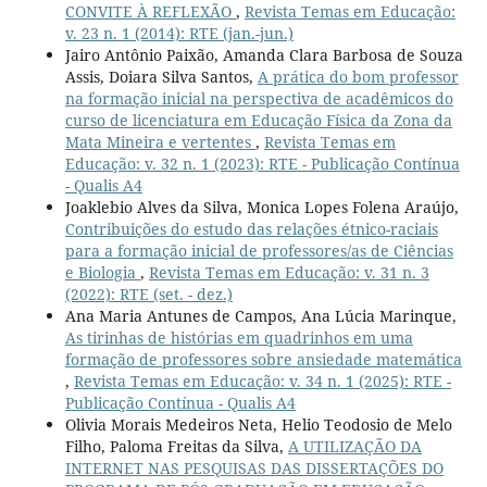
CONVITE À REFLEXÃO
,
Revista Temas em Educação:
v. 23 n. 1 (2014): RTE (jan.-jun.)
Jairo Antônio Paixão, Amanda Clara Barbosa de Souza
Assis, Doiara Silva Santos,
A prática do bom professor
na formação inicial na perspectiva de acadêmicos do
curso de licenciatura em Educação Física da Zona da
Mata Mineira e vertentes
,
Revista Temas em
Educação: v. 32 n. 1 (2023): RTE - Publicação Contínua
- Qualis A4
Joaklebio Alves da Silva, Monica Lopes Folena Araújo,
Contribuições do estudo das relações étnico-raciais
para a formação inicial de professores/as de Ciências
e Biologia
,
Revista Temas em Educação: v. 31 n. 3
(2022): RTE (set. - dez.)
Ana Maria Antunes de Campos, Ana Lúcia Marinque,
As tirinhas de histórias em quadrinhos em uma
formação de professores sobre ansiedade matemática
,
Revista Temas em Educação: v. 34 n. 1 (2025): RTE -
Publicação Contínua - Qualis A4
Olivia Morais Medeiros Neta, Helio Teodosio de Melo
Filho, Paloma Freitas da Silva,
A UTILIZAÇÃO DA
INTERNET NAS PESQUISAS DAS DISSERTAÇÕES DO