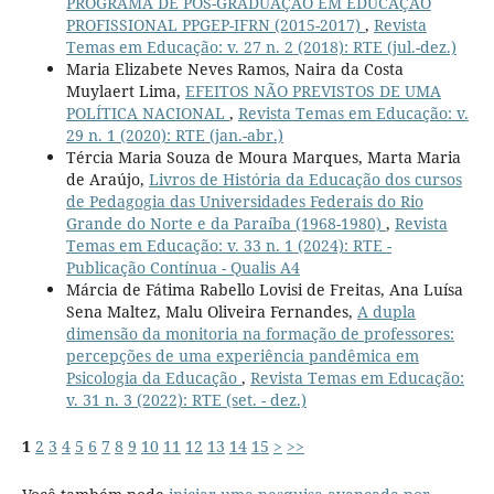
PROGRAMA DE PÓS-GRADUAÇÃO EM EDUCAÇÃO
PROFISSIONAL PPGEP-IFRN (2015-2017)
,
Revista
Temas em Educação: v. 27 n. 2 (2018): RTE (jul.-dez.)
Maria Elizabete Neves Ramos, Naira da Costa
Muylaert Lima,
EFEITOS NÃO PREVISTOS DE UMA
POLÍTICA NACIONAL
,
Revista Temas em Educação: v.
29 n. 1 (2020): RTE (jan.-abr.)
Tércia Maria Souza de Moura Marques, Marta Maria
de Araújo,
Livros de História da Educação dos cursos
de Pedagogia das Universidades Federais do Rio
Grande do Norte e da Paraíba (1968-1980)
,
Revista
Temas em Educação: v. 33 n. 1 (2024): RTE -
Publicação Contínua - Qualis A4
Márcia de Fátima Rabello Lovisi de Freitas, Ana Luísa
Sena Maltez, Malu Oliveira Fernandes,
A dupla
dimensão da monitoria na formação de professores:
percepções de uma experiência pandêmica em
Psicologia da Educação
,
Revista Temas em Educação:
v. 31 n. 3 (2022): RTE (set. - dez.)
1
2
3
4
5
6
7
8
9
10
11
12
13
14
15
>
>>