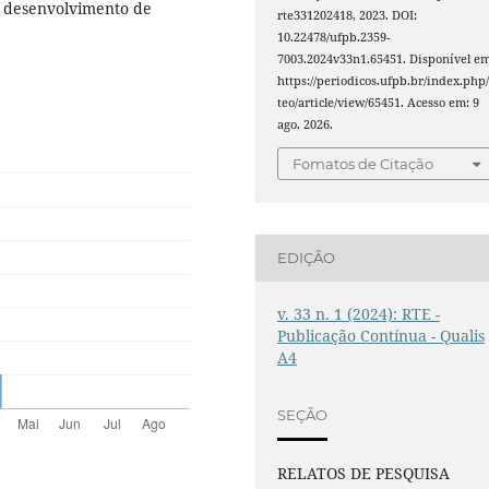
 o desenvolvimento de
rte331202418, 2023. DOI:
10.22478/ufpb.2359-
7003.2024v33n1.65451. Disponível em
https://periodicos.ufpb.br/index.php/
teo/article/view/65451. Acesso em: 9
ago. 2026.
Fomatos de Citação
EDIÇÃO
v. 33 n. 1 (2024): RTE -
Publicação Contínua - Qualis
A4
SEÇÃO
RELATOS DE PESQUISA