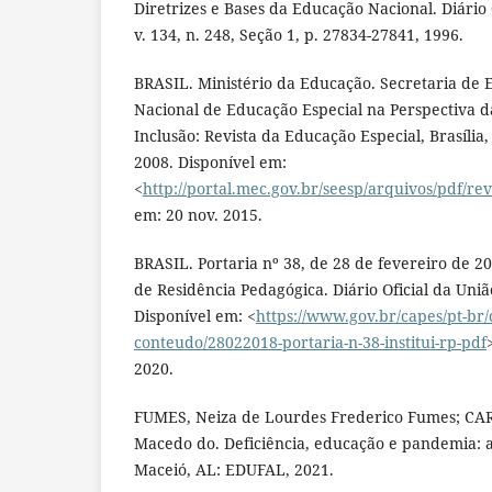
Diretrizes e Bases da Educação Nacional. Diário O
v. 134, n. 248, Seção 1, p. 27834-27841, 1996.
BRASIL. Ministério da Educação. Secretaria de E
Nacional de Educação Especial na Perspectiva d
Inclusão: Revista da Educação Especial, Brasília, v.
2008. Disponível em:
<
http://portal.mec.gov.br/seesp/arquivos/pdf/re
em: 20 nov. 2015.
BRASIL. Portaria nº 38, de 28 de fevereiro de 20
de Residência Pedagógica. Diário Oficial da União
Disponível em: <
https://www.gov.br/capes/pt-br/
conteudo/28022018-portaria-n-38-institui-rp-pdf
2020.
FUMES, Neiza de Lourdes Frederico Fumes; CA
Macedo do. Deficiência, educação e pandemia: 
Maceió, AL: EDUFAL, 2021.