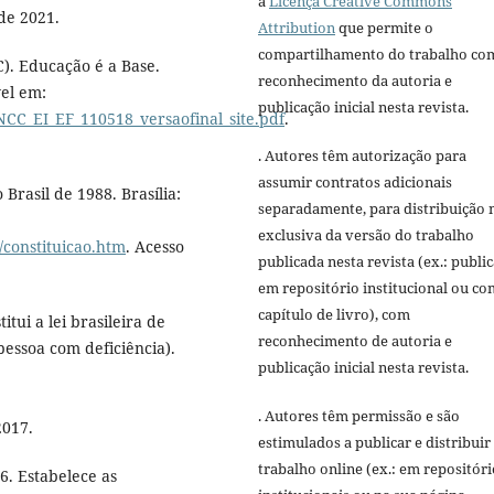
a
Licença Creative Commons
 de 2021.
Attribution
que permite o
compartilhamento do trabalho co
). Educação é a Base.
reconhecimento da autoria e
el em:
publicação inicial nesta revista.
CC_EI_EF_110518_versaofinal_site.pdf
.
. Autores têm autorização para
assumir contratos adicionais
Brasil de 1988. Brasília:
separadamente, para distribuição 
exclusiva da versão do trabalho
o/constituicao.htm
. Acesso
publicada nesta revista (ex.: publi
em repositório institucional ou c
capítulo de livro), com
itui a lei brasileira de
reconhecimento de autoria e
pessoa com deficiência).
publicação inicial nesta revista.
. Autores têm permissão e são
2017.
estimulados a publicar e distribuir
trabalho online (ex.: em repositóri
6. Estabelece as