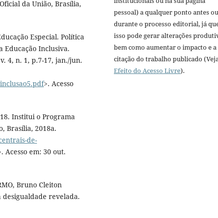
institucionais ou na sua página
ficial da União, Brasília,
pessoal) a qualquer ponto antes o
durante o processo editorial, já qu
isso pode gerar alterações produti
ducação Especial. Política
bem como aumentar o impacto e a
a Educação Inclusiva.
citação do trabalho publicado (Vej
 4, n. 1, p.7-17, jan./jun.
Efeito do Acesso Livre
).
vinclusao5.pdf
>. Acesso
18. Institui o Programa
, Brasília, 2018a.
centrais-de-
>. Acesso em: 30 out.
RMO, Bruno Cleiton
a desigualdade revelada.