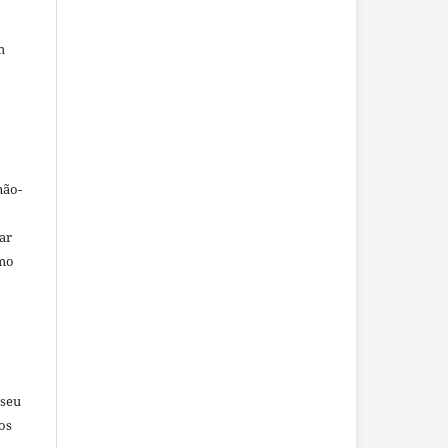
m
não-
car
omo
 seu
os