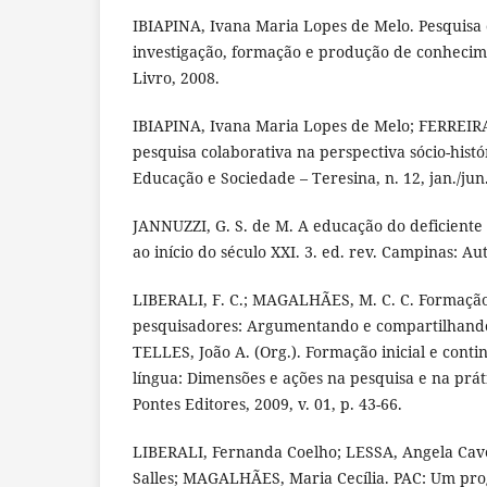
IBIAPINA, Ivana Maria Lopes de Melo. Pesquisa 
investigação, formação e produção de conhecime
Livro, 2008.
IBIAPINA, Ivana Maria Lopes de Melo; FERREIRA
pesquisa colaborativa na perspectiva sócio-histó
Educação e Sociedade – Teresina, n. 12, jan./jun
JANNUZZI, G. S. de M. A educação do deficiente 
ao início do século XXI. 3. ed. rev. Campinas: Au
LIBERALI, F. C.; MAGALHÃES, M. C. C. Formação
pesquisadores: Argumentando e compartilhando 
TELLES, João A. (Org.). Formação inicial e cont
língua: Dimensões e ações na pesquisa e na prát
Pontes Editores, 2009, v. 01, p. 43-66.
LIBERALI, Fernanda Coelho; LESSA, Angela Cav
Salles; MAGALHÃES, Maria Cecília. PAC: Um pr