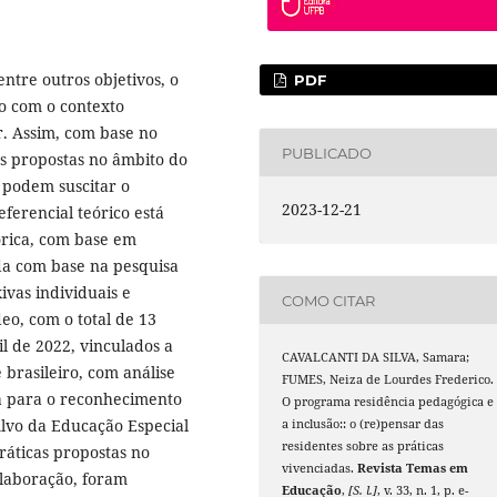
ntre outros objetivos, o
PDF
o com o contexto
r. Assim, com base no
PUBLICADO
as propostas no âmbito do
, podem suscitar o
2023-12-21
ferencial teórico está
tórica, com base em
nda com base na pesquisa
xivas individuais e
COMO CITAR
eo, com o total de 13
il de 2022, vinculados a
CAVALCANTI DA SILVA, Samara;
 brasileiro, com análise
FUMES, Neiza de Lourdes Frederico.
 para o reconhecimento
O programa residência pedagógica e
Alvo da Educação Especial
a inclusão:: o (re)pensar das
residentes sobre as práticas
ráticas propostas no
vivenciadas.
Revista Temas em
olaboração, foram
Educação
,
[S. l.]
, v. 33, n. 1, p. e-