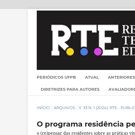
PERIÓDICOS UFPB
ATUAL
ANTERIORES
DIRETRIZES PARA AUTORES
AVALIADOR
INÍCIO
/
ARQUIVOS
/
V. 33 N. 1 (2024): RTE - PU
O programa residência pe
o (re)pensar das residentes sobre as práticas vi