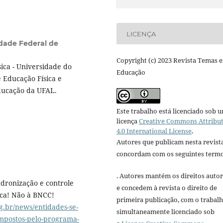
LICENÇA
dade Federal de
Copyright (c) 2023 Revista Temas 
ica - Universidade do
Educação
e Educação Física e
ducação da UFAL.
Este trabalho está licenciado sob 
licença
Creative Commons Attribu
4.0 International License
.
Autores que publicam nesta revist
concordam com os seguintes termo
. Autores mantém os direitos autor
dronização e controle
e concedem à revista o direito de
ica! Não à BNCC!
primeira publicação, com o trabal
.br/news/entidades-se-
simultaneamente licenciado sob
impostos-pelo-programa-