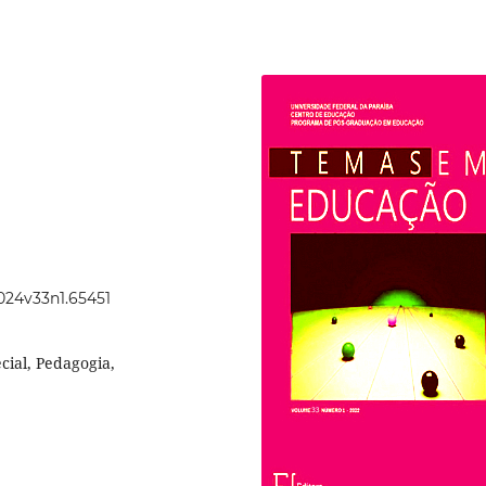
2024v33n1.65451
cial, Pedagogia,