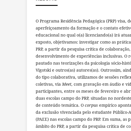
O Programa Residência Pedagógica (PRP) visa, de
aperfeiçoamento da formação e o contato efetiv
educacional no qual o(a) licenciando(a) irá atua
exposto, objetivamos: investigar como as prátic
PRP, a partir da pesquisa crítica de colaboração
desenvolvimento de experiências inclusivas. O re
pautado nas teorizações da psicologia sócio-his
Vigotski e outros(as) autores(as). Outrossim, ai
do tipo colaborativa, utilizamos de sessões refle
coletivas, via
Meet
, com gravação em áudio e víd
participantes, entre os meses de fevereiro e abr
duas escolas campo do PRP, situadas no nordeste
de conteúdo temática. O
corpus
empírico aponta
da exclusão vivenciada pelo estudante Público-
(PAEE) nas escolas campo do PRP. Em suma, as p
âmbito do PRP, a partir da pesquisa crítica de c