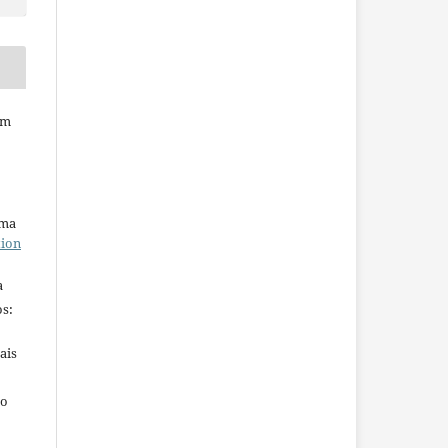
em
uma
tion
a
s:
ais
ho