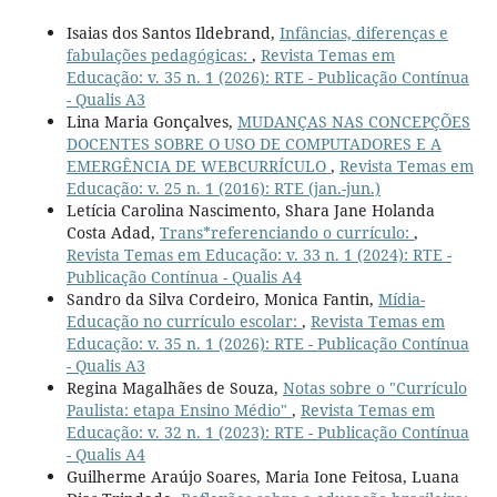
Isaias dos Santos Ildebrand,
Infâncias, diferenças e
fabulações pedagógicas:
,
Revista Temas em
Educação: v. 35 n. 1 (2026): RTE - Publicação Contínua
- Qualis A3
Lina Maria Gonçalves,
MUDANÇAS NAS CONCEPÇÕES
DOCENTES SOBRE O USO DE COMPUTADORES E A
EMERGÊNCIA DE WEBCURRÍCULO
,
Revista Temas em
Educação: v. 25 n. 1 (2016): RTE (jan.-jun.)
Letícia Carolina Nascimento, Shara Jane Holanda
Costa Adad,
Trans*referenciando o currículo:
,
Revista Temas em Educação: v. 33 n. 1 (2024): RTE -
Publicação Contínua - Qualis A4
Sandro da Silva Cordeiro, Monica Fantin,
Mídia-
Educação no currículo escolar:
,
Revista Temas em
Educação: v. 35 n. 1 (2026): RTE - Publicação Contínua
- Qualis A3
Regina Magalhães de Souza,
Notas sobre o "Currículo
Paulista: etapa Ensino Médio"
,
Revista Temas em
Educação: v. 32 n. 1 (2023): RTE - Publicação Contínua
- Qualis A4
Guilherme Araújo Soares, Maria Ione Feitosa, Luana