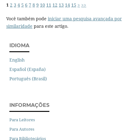
1
2
3
4
5
6
7
8
9
10
11
12
13
14
15
>
>>
Você também pode
iniciar uma pesquisa avançada por
similaridade
para este artigo.
IDIOMA
English
Español (España)
Português (Brasil)
INFORMAÇÕES
Para Leitores
Para Autores
Para Bibliotecários