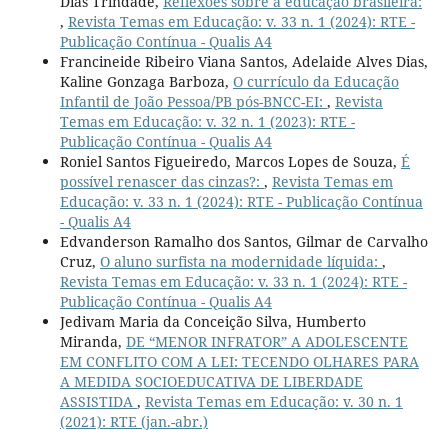
Dias Trindade,
Reflexões sobre a educação brasileira:
,
Revista Temas em Educação: v. 33 n. 1 (2024): RTE -
Publicação Contínua - Qualis A4
Francineide Ribeiro Viana Santos, Adelaide Alves Dias,
Kaline Gonzaga Barboza,
O currículo da Educação
Infantil de João Pessoa/PB pós-BNCC-EI:
,
Revista
Temas em Educação: v. 32 n. 1 (2023): RTE -
Publicação Contínua - Qualis A4
Roniel Santos Figueiredo, Marcos Lopes de Souza,
É
possível renascer das cinzas?:
,
Revista Temas em
Educação: v. 33 n. 1 (2024): RTE - Publicação Contínua
- Qualis A4
Edvanderson Ramalho dos Santos, Gilmar de Carvalho
Cruz,
O aluno surfista na modernidade líquida:
,
Revista Temas em Educação: v. 33 n. 1 (2024): RTE -
Publicação Contínua - Qualis A4
Jedivam Maria da Conceição Silva, Humberto
Miranda,
DE “MENOR INFRATOR” A ADOLESCENTE
EM CONFLITO COM A LEI: TECENDO OLHARES PARA
A MEDIDA SOCIOEDUCATIVA DE LIBERDADE
ASSISTIDA
,
Revista Temas em Educação: v. 30 n. 1
(2021): RTE (jan.-abr.)