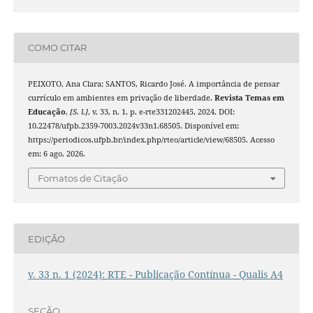
COMO CITAR
PEIXOTO, Ana Clara; SANTOS, Ricardo José. A importância de pensar
currículo em ambientes em privação de liberdade.
Revista Temas em
Educação
,
[S. l.]
, v. 33, n. 1, p. e-rte331202445, 2024. DOI:
10.22478/ufpb.2359-7003.2024v33n1.68505. Disponível em:
https://periodicos.ufpb.br/index.php/rteo/article/view/68505. Acesso
em: 6 ago. 2026.
Fomatos de Citação
EDIÇÃO
v. 33 n. 1 (2024): RTE - Publicação Contínua - Qualis A4
SEÇÃO