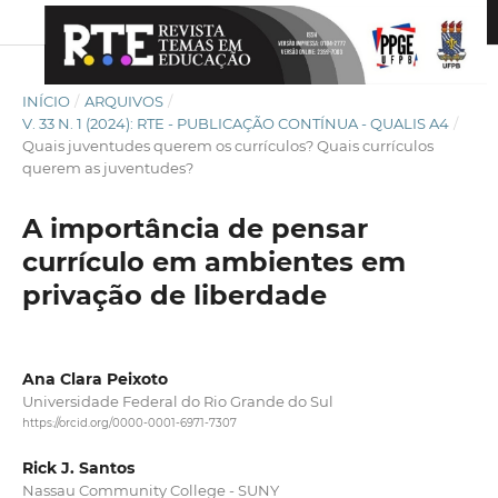
INÍCIO
/
ARQUIVOS
/
V. 33 N. 1 (2024): RTE - PUBLICAÇÃO CONTÍNUA - QUALIS A4
/
Quais juventudes querem os currículos? Quais currículos
querem as juventudes?
A importância de pensar
currículo em ambientes em
privação de liberdade
Ana Clara Peixoto
Universidade Federal do Rio Grande do Sul
https://orcid.org/0000-0001-6971-7307
Rick J. Santos
Nassau Community College - SUNY