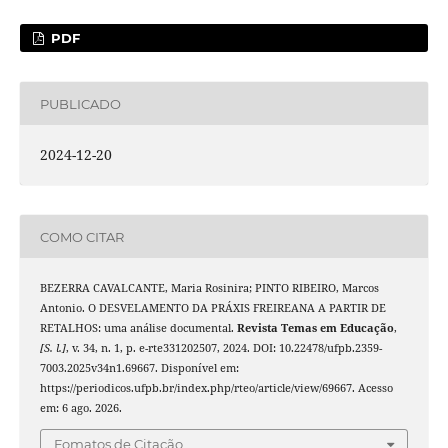
PDF
PUBLICADO
2024-12-20
COMO CITAR
BEZERRA CAVALCANTE, Maria Rosinira; PINTO RIBEIRO, Marcos
Antonio. O DESVELAMENTO DA PRÁXIS FREIREANA A PARTIR DE
RETALHOS: uma análise documental.
Revista Temas em Educação
,
[S. l.]
, v. 34, n. 1, p. e-rte331202507, 2024. DOI: 10.22478/ufpb.2359-
7003.2025v34n1.69667. Disponível em:
https://periodicos.ufpb.br/index.php/rteo/article/view/69667. Acesso
em: 6 ago. 2026.
Fomatos de Citação