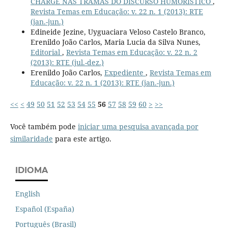
CHARGE NAS TRAMAS DO DISCURSO HUMORÍSTICO
,
Revista Temas em Educação: v. 22 n. 1 (2013): RTE
(jan.-jun.)
Edineide Jezine, Uyguaciara Veloso Castelo Branco,
Erenildo João Carlos, Maria Lucia da Silva Nunes,
Editorial
,
Revista Temas em Educação: v. 22 n. 2
(2013): RTE (jul.-dez.)
Erenildo João Carlos,
Expediente
,
Revista Temas em
Educação: v. 22 n. 1 (2013): RTE (jan.-jun.)
<<
<
49
50
51
52
53
54
55
56
57
58
59
60
>
>>
Você também pode
iniciar uma pesquisa avançada por
similaridade
para este artigo.
IDIOMA
English
Español (España)
Português (Brasil)