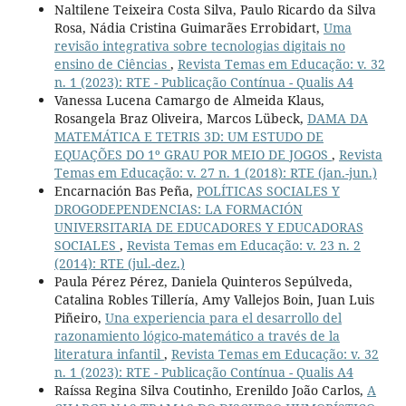
Naltilene Teixeira Costa Silva, Paulo Ricardo da Silva
Rosa, Nádia Cristina Guimarães Errobidart,
Uma
revisão integrativa sobre tecnologias digitais no
ensino de Ciências
,
Revista Temas em Educação: v. 32
n. 1 (2023): RTE - Publicação Contínua - Qualis A4
Vanessa Lucena Camargo de Almeida Klaus,
Rosangela Braz Oliveira, Marcos Lübeck,
DAMA DA
MATEMÁTICA E TETRIS 3D: UM ESTUDO DE
EQUAÇÕES DO 1º GRAU POR MEIO DE JOGOS
,
Revista
Temas em Educação: v. 27 n. 1 (2018): RTE (jan.-jun.)
Encarnación Bas Peña,
POLÍTICAS SOCIALES Y
DROGODEPENDENCIAS: LA FORMACIÓN
UNIVERSITARIA DE EDUCADORES Y EDUCADORAS
SOCIALES
,
Revista Temas em Educação: v. 23 n. 2
(2014): RTE (jul.-dez.)
Paula Pérez Pérez, Daniela Quinteros Sepúlveda,
Catalina Robles Tillería, Amy Vallejos Boin, Juan Luis
Piñeiro,
Una experiencia para el desarrollo del
razonamiento lógico-matemático a través de la
literatura infantil
,
Revista Temas em Educação: v. 32
n. 1 (2023): RTE - Publicação Contínua - Qualis A4
Raíssa Regina Silva Coutinho, Erenildo João Carlos,
A