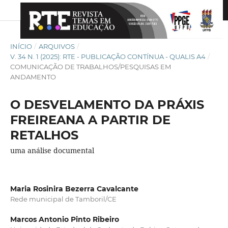
INÍCIO
/
ARQUIVOS
/
V. 34 N. 1 (2025): RTE - PUBLICAÇÃO CONTÍNUA - QUALIS A4
/
COMUNICAÇÃO DE TRABALHOS/PESQUISAS EM
ANDAMENTO
O DESVELAMENTO DA PRÁXIS
FREIREANA A PARTIR DE
RETALHOS
uma análise documental
Maria Rosinira Bezerra Cavalcante
Rede municipal de Tamboril/CE
Marcos Antonio Pinto Ribeiro