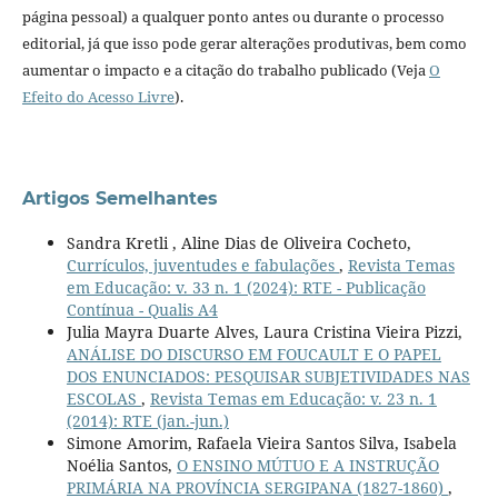
página pessoal) a qualquer ponto antes ou durante o processo
editorial, já que isso pode gerar alterações produtivas, bem como
aumentar o impacto e a citação do trabalho publicado (Veja
O
Efeito do Acesso Livre
).
Artigos Semelhantes
Sandra Kretli , Aline Dias de Oliveira Cocheto,
Currículos, juventudes e fabulações
,
Revista Temas
em Educação: v. 33 n. 1 (2024): RTE - Publicação
Contínua - Qualis A4
Julia Mayra Duarte Alves, Laura Cristina Vieira Pizzi,
ANÁLISE DO DISCURSO EM FOUCAULT E O PAPEL
DOS ENUNCIADOS: PESQUISAR SUBJETIVIDADES NAS
ESCOLAS
,
Revista Temas em Educação: v. 23 n. 1
(2014): RTE (jan.-jun.)
Simone Amorim, Rafaela Vieira Santos Silva, Isabela
Noélia Santos,
O ENSINO MÚTUO E A INSTRUÇÃO
PRIMÁRIA NA PROVÍNCIA SERGIPANA (1827-1860)
,