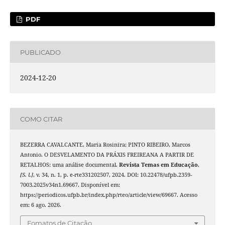
PDF
PUBLICADO
2024-12-20
COMO CITAR
BEZERRA CAVALCANTE, Maria Rosinira; PINTO RIBEIRO, Marcos
Antonio. O DESVELAMENTO DA PRÁXIS FREIREANA A PARTIR DE
RETALHOS: uma análise documental.
Revista Temas em Educação
,
[S. l.]
, v. 34, n. 1, p. e-rte331202507, 2024. DOI: 10.22478/ufpb.2359-
7003.2025v34n1.69667. Disponível em:
https://periodicos.ufpb.br/index.php/rteo/article/view/69667. Acesso
em: 6 ago. 2026.
Fomatos de Citação