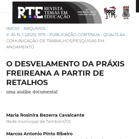
INÍCIO
/
ARQUIVOS
/
V. 34 N. 1 (2025): RTE - PUBLICAÇÃO CONTÍNUA - QUALIS A4
/
COMUNICAÇÃO DE TRABALHOS/PESQUISAS EM
ANDAMENTO
O DESVELAMENTO DA PRÁXIS
FREIREANA A PARTIR DE
RETALHOS
uma análise documental
Maria Rosinira Bezerra Cavalcante
Rede municipal de Tamboril/CE
Marcos Antonio Pinto Ribeiro