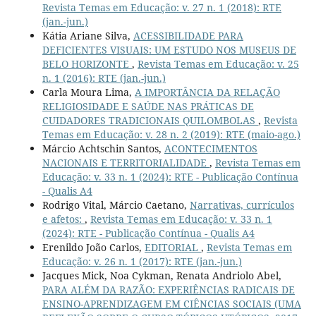
Revista Temas em Educação: v. 27 n. 1 (2018): RTE
(jan.-jun.)
Kátia Ariane Silva,
ACESSIBILIDADE PARA
DEFICIENTES VISUAIS: UM ESTUDO NOS MUSEUS DE
BELO HORIZONTE
,
Revista Temas em Educação: v. 25
n. 1 (2016): RTE (jan.-jun.)
Carla Moura Lima,
A IMPORTÂNCIA DA RELAÇÃO
RELIGIOSIDADE E SAÚDE NAS PRÁTICAS DE
CUIDADORES TRADICIONAIS QUILOMBOLAS
,
Revista
Temas em Educação: v. 28 n. 2 (2019): RTE (maio-ago.)
Márcio Achtschin Santos,
ACONTECIMENTOS
NACIONAIS E TERRITORIALIDADE
,
Revista Temas em
Educação: v. 33 n. 1 (2024): RTE - Publicação Contínua
- Qualis A4
Rodrigo Vital, Márcio Caetano,
Narrativas, currículos
e afetos:
,
Revista Temas em Educação: v. 33 n. 1
(2024): RTE - Publicação Contínua - Qualis A4
Erenildo João Carlos,
EDITORIAL
,
Revista Temas em
Educação: v. 26 n. 1 (2017): RTE (jan.-jun.)
Jacques Mick, Noa Cykman, Renata Andriolo Abel,
PARA ALÉM DA RAZÃO: EXPERIÊNCIAS RADICAIS DE
ENSINO-APRENDIZAGEM EM CIÊNCIAS SOCIAIS (UMA