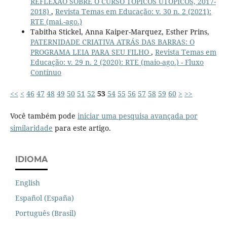
REFLEXÃO SOBRE O CURSO TÓPICOS UTÓPICOS, 2017-
2018)
,
Revista Temas em Educação: v. 30 n. 2 (2021):
RTE (mai.-ago.)
Tabitha Stickel, Anna Kaiper-Marquez, Esther Prins,
PATERNIDADE CRIATIVA ATRÁS DAS BARRAS: O
PROGRAMA LEIA PARA SEU FILHO
,
Revista Temas em
Educação: v. 29 n. 2 (2020): RTE (maio-ago.) - Fluxo
Contínuo
<<
<
46
47
48
49
50
51
52
53
54
55
56
57
58
59
60
>
>>
Você também pode
iniciar uma pesquisa avançada por
similaridade
para este artigo.
IDIOMA
English
Español (España)
Português (Brasil)