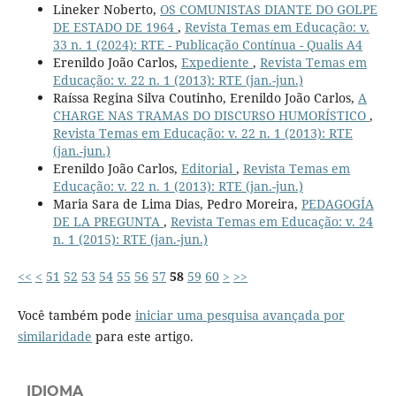
Lineker Noberto,
OS COMUNISTAS DIANTE DO GOLPE
DE ESTADO DE 1964
,
Revista Temas em Educação: v.
33 n. 1 (2024): RTE - Publicação Contínua - Qualis A4
Erenildo João Carlos,
Expediente
,
Revista Temas em
Educação: v. 22 n. 1 (2013): RTE (jan.-jun.)
Raíssa Regina Silva Coutinho, Erenildo João Carlos,
A
CHARGE NAS TRAMAS DO DISCURSO HUMORÍSTICO
,
Revista Temas em Educação: v. 22 n. 1 (2013): RTE
(jan.-jun.)
Erenildo João Carlos,
Editorial
,
Revista Temas em
Educação: v. 22 n. 1 (2013): RTE (jan.-jun.)
Maria Sara de Lima Dias, Pedro Moreira,
PEDAGOGÍA
DE LA PREGUNTA
,
Revista Temas em Educação: v. 24
n. 1 (2015): RTE (jan.-jun.)
<<
<
51
52
53
54
55
56
57
58
59
60
>
>>
Você também pode
iniciar uma pesquisa avançada por
similaridade
para este artigo.
IDIOMA