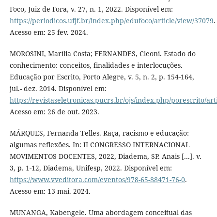
Foco, Juiz de Fora, v. 27, n. 1, 2022. Disponível em:
https://periodicos.ufjf.br/index.php/edufoco/article/view/37079
.
Acesso em: 25 fev. 2024.
MOROSINI, Marília Costa; FERNANDES, Cleoni. Estado do
conhecimento: conceitos, finalidades e interlocuções.
Educação por Escrito, Porto Alegre, v. 5, n. 2, p. 154-164,
jul.- dez. 2014. Disponível em:
https://revistaseletronicas.pucrs.br/ojs/index.php/porescrito/ar
Acesso em: 26 de out. 2023.
MÁRQUES, Fernanda Telles. Raça, racismo e educação:
algumas reflexões. In: II CONGRESSO INTERNACIONAL
MOVIMENTOS DOCENTES, 2022, Diadema, SP. Anais [...]. v.
3, p. 1-12, Diadema, Unifesp, 2022. Disponível em:
https://www.vveditora.com/eventos/978-65-88471-76-0
.
Acesso em: 13 mai. 2024.
MUNANGA, Kabengele. Uma abordagem conceitual das