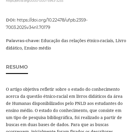
https://orcid.org/0000-0001-5943-3255
DOI:
https://doi.org/10.22478/ufpb.2359-
7003.2025v34n1.70179
Educação das relações étnico-raciais, Livro
Palavras-chave:
didático, Ensino médio
RESUMO
O artigo objetiva refletir sobre o estado do conhecimento
acerca da questão étnico-racial em livros didáticos da área
de Humanas disponibilizados pelo PNLD aos estudantes do
ensino médio. O estado do conhecimento, que consiste em
um tipo de pesquisa bibliográfica, foi realizado a partir de
buscas em duas bases de dados. Para que as buscas
ocorressem, inicialmente foram fixados os descritores,