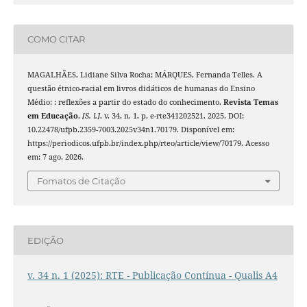
COMO CITAR
MAGALHÃES, Lidiane Silva Rocha; MÁRQUES, Fernanda Telles. A
questão étnico-racial em livros didáticos de humanas do Ensino
Médio: : reflexões a partir do estado do conhecimento.
Revista Temas
em Educação
,
[S. l.]
, v. 34, n. 1, p. e-rte341202521, 2025. DOI:
10.22478/ufpb.2359-7003.2025v34n1.70179. Disponível em:
https://periodicos.ufpb.br/index.php/rteo/article/view/70179. Acesso
em: 7 ago. 2026.
Fomatos de Citação
EDIÇÃO
v. 34 n. 1 (2025): RTE - Publicação Contínua - Qualis A4