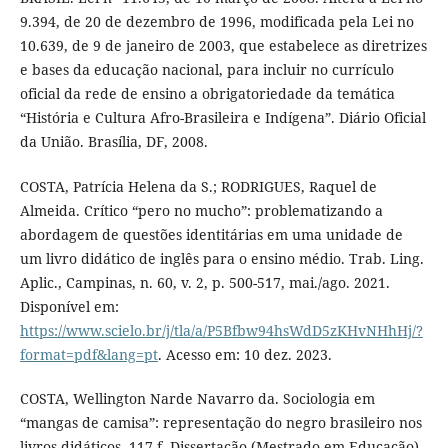
9.394, de 20 de dezembro de 1996, modificada pela Lei no
10.639, de 9 de janeiro de 2003, que estabelece as diretrizes
e bases da educação nacional, para incluir no currículo
oficial da rede de ensino a obrigatoriedade da temática
“História e Cultura Afro-Brasileira e Indígena”. Diário Oficial
da União. Brasília, DF, 2008.
COSTA, Patrícia Helena da S.; RODRIGUES, Raquel de
Almeida. Crítico “pero no mucho”: problematizando a
abordagem de questões identitárias em uma unidade de
um livro didático de inglês para o ensino médio. Trab. Ling.
Aplic., Campinas, n. 60, v. 2, p. 500-517, mai./ago. 2021.
Disponível em:
https://www.scielo.br/j/tla/a/P5Bfbw94hsWdD5zKHvNHhHj/?
format=pdf&lang=pt
. Acesso em: 10 dez. 2023.
COSTA, Wellington Narde Navarro da. Sociologia em
“mangas de camisa”: representação do negro brasileiro nos
livros didáticos. 117 f. Dissertação (Mestrado em Educação)