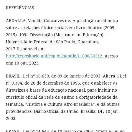
REFERÊNCIAS
ABDALLA, Vanilda Goncalves de. A produção acadêmica
sobre as relações étnico-raciais em livro didático (2005-
2015). 109f. Dissertação (Mestrado em Educação) –
Universidade Federal de São Paulo, Guarulhos,
2017.Disponível em:
http://repositorio.unifesp.br/handle/11600/50212
. Acesso
em: 10 out. 2023.
BRASIL. Lei nº 10.639, de 09 de janeiro de 2003. Altera a Lei
nº 9.394, de 20 de dezembro de 1996, que estabelece as
diretrizes e bases da educação nacional, para incluir no
currículo oficial da rede de ensino a obrigatoriedade da
temática. “História e Cultura Afro-Brasileira”, e dá outras
providências. Diário Oficial da União. Brasília, DF, 10 jan.
2003.
BRASIL. Lei nº 11.645, de 10 março de 2008. Altera a Lei no