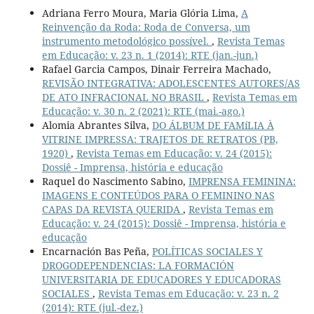
Adriana Ferro Moura, Maria Glória Lima,
A
Reinvenção da Roda: Roda de Conversa, um
instrumento metodológico possível.
,
Revista Temas
em Educação: v. 23 n. 1 (2014): RTE (jan.-jun.)
Rafael Garcia Campos, Dinair Ferreira Machado,
REVISÃO INTEGRATIVA: ADOLESCENTES AUTORES/AS
DE ATO INFRACIONAL NO BRASIL
,
Revista Temas em
Educação: v. 30 n. 2 (2021): RTE (mai.-ago.)
Alomia Abrantes Silva,
DO ÁLBUM DE FAMíLIA À
VITRINE IMPRESSA: TRAJETOS DE RETRATOS (PB,
1920)
,
Revista Temas em Educação: v. 24 (2015):
Dossiê - Imprensa, história e educação
Raquel do Nascimento Sabino,
IMPRENSA FEMININA:
IMAGENS E CONTEÚDOS PARA O FEMININO NAS
CAPAS DA REVISTA QUERIDA
,
Revista Temas em
Educação: v. 24 (2015): Dossiê - Imprensa, história e
educação
Encarnación Bas Peña,
POLÍTICAS SOCIALES Y
DROGODEPENDENCIAS: LA FORMACIÓN
UNIVERSITARIA DE EDUCADORES Y EDUCADORAS
SOCIALES
,
Revista Temas em Educação: v. 23 n. 2
(2014): RTE (jul.-dez.)