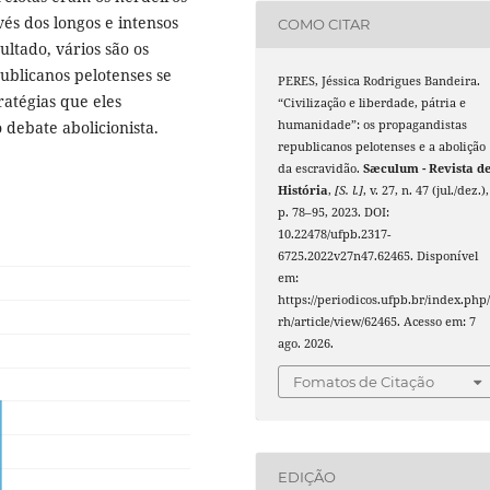
és dos longos e intensos
COMO CITAR
ultado, vários são os
blicanos pelotenses se
PERES, Jéssica Rodrigues Bandeira.
ratégias que eles
“Civilização e liberdade, pátria e
humanidade”: os propagandistas
debate abolicionista.
republicanos pelotenses e a abolição
da escravidão.
Sæculum - Revista d
História
,
[S. l.]
, v. 27, n. 47 (jul./dez.),
p. 78–95, 2023. DOI:
10.22478/ufpb.2317-
6725.2022v27n47.62465. Disponível
em:
https://periodicos.ufpb.br/index.php/
rh/article/view/62465. Acesso em: 7
ago. 2026.
Fomatos de Citação
EDIÇÃO