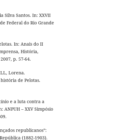
a Silva Santos. In: XXVII
ade Federal do Rio Grande
otas. In: Anais do II
Imprensa, História,
2007, p. 57-64.
ILL, Lorena.
istória de Pelotas.
io e a luta contra a
In: ANPUH – XXV Simpósio
-09.
ançados republicanos”:
 República (1882-1903).