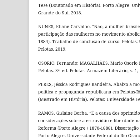
Tese (Doutorado em História). Porto Alegre: Uni
Grande do Sul, 2018.
NUNES, Etiane Carvalho. “Não, a mulher brasilei
participação das mulheres no movimento abolici
1884). Trabalho de conclusão de curso. Pelotas:
Pelotas, 2019.
OSORIO, Fernando; MAGALHÃES, Mario Osorio (o
Pelotas. 3ª. ed. Pelotas: Armazém Literário, v. 1,
PERES, Jéssica Rodrigues Bandeira. Abaixo a mo
política e propaganda republicana em Pelotas-RS
(Mestrado em História). Pelotas: Universidade Fe
RAMOS, Gislaine Borba. “É a causa dos oprimid
considerações sobre a escravidão e liberdade na
Reforma (Porto Alegre / 1870-1888). Dissertação
Porto Alegre: Universidade Federal do Rio Grand