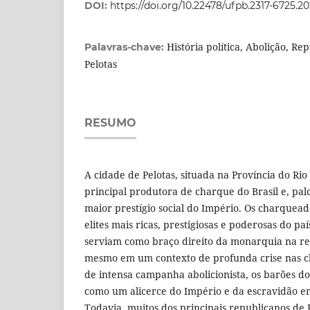
DOI:
https://doi.org/10.22478/ufpb.2317-6725.
História política, Abolição, Re
Palavras-chave:
Pelotas
RESUMO
A cidade de Pelotas, situada na Província do Rio
principal produtora de charque do Brasil e, pal
maior prestígio social do Império. Os charquea
elites mais ricas, prestigiosas e poderosas do paí
serviam como braço direito da monarquia na re
mesmo em um contexto de profunda crise nas ch
de intensa campanha abolicionista, os barões 
como um alicerce do Império e da escravidão em
Todavia, muitos dos principais republicanos de 