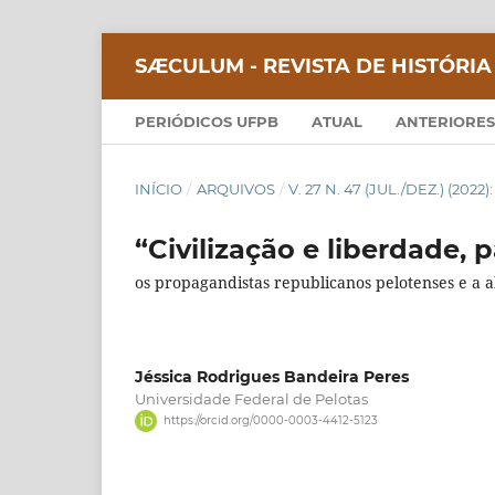
SÆCULUM - REVISTA DE HISTÓRIA
PERIÓDICOS UFPB
ATUAL
ANTERIORES
INÍCIO
/
ARQUIVOS
/
V. 27 N. 47 (JUL./DEZ.) (20
“Civilização e liberdade,
os propagandistas republicanos pelotenses e a a
Jéssica Rodrigues Bandeira Peres
Universidade Federal de Pelotas
https://orcid.org/0000-0003-4412-5123