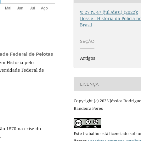
v. 27 n. 47 (jul./dez.) (2022):
Dossiê - História da Polícia n
Brasil
SEÇÃO
ade Federal de Pelotas
Artigos
em História pelo
versidade Federal de
LICENÇA
Copyright (c) 2023 Jéssica Rodrigu
Bandeira Peres
o 1870 na crise do
Este trabalho está licenciado sob 
.