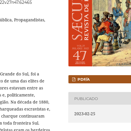
2022v27n47.62465
pública, Propagandistas,
 Grande do Sul, foi a
PDF/A
co de uma das elites de
dores estavam entre as
s e, politicamente,
PUBLICADO
gião. Na década de 1880,
arqueadas escravistas e,
2023-02-25
do charque continuaram
 toda fronteira Sul.
Pelotas eram os herdeiros