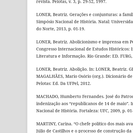
revista. Pelotas, v. 3, p. 29-52, 1997.
LONER, Beatriz. Gerações e conjunturas: a famíli
Simpósio Nacional de História. Natal: Universid
do Norte, 2013, p. 01-19.
LONER, Beatriz. Abolicionismo e imprensa em Pel
Congresso Internacional de Estudos Históricos: 
Literatura e Informação. Rio Grande: ED. FURG, 
LONER, Beatriz. Abolição. In: LONER, Beatriz. G
MAGALHÃES, Mario Osório (org.). Dicionário de h
Pelotas: Ed. Da UFPel, 2012.
MACHADO, Humberto Fernandes. José do Patrocín
indenização aos “republicanos de 14 de maio”. 
Nacional de História. Fortaleza: UFC, 2009, p. 01
MARTINY, Carina. “O chefe político dos mais av
Júlio de Castilhos e o processo de construção da