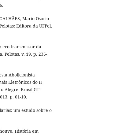
6.
AGALHÃES, Mario Osorio
 Pelotas: Editora da UFPel,
 eco transmissor da
, Pelotas, v. 19, p. 236-
sta Abolicionista
nais Eletrônicos do II
o Alegre: Brasil GT
013, p. 01-10.
larias: um estudo sobre o
 houve. História em