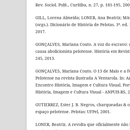
Rev. Sociol. Polít., Curitiba, n. 27, p. 181-195, 200
GILL, Lorena Almeida; LONER, Ana Beatriz; M
(orgs.). Dicionário de História de Pelotas. 3ª. ed.
2017.
GONÇALVES, Mariana Couto. A voz do escravo: o
causa abolicionista pelotense. História em Revista
245, 2013.
GONÇALVES, Mariana Couto. O 13 de Maio e a Fe
Pelotense na revista ilustrada A Ventarola. In: A
Encontro História, Imagem e Cultura Visual. Port
História, Imagem e Cultura Visual - ANPUH-RS, 2
GUTIERREZ, Ester J. B. Negros, charqueadas & o
espaço pelotense. Pelotas: UFPel, 2001.
LONER, Beatriz. A revolta que oficialmente não