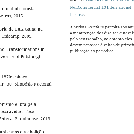
licença
Creative Commons Attribut
NonCommercial 4.0 International
nto abolicionista
License
.
etras, 2015.
A revista
Sæculum
permite aos aut
tória de Luiz Gama na
a manutenção dos direitos autorai
a Unicamp, 2005.
pelo seu trabalho, no entanto eles
devem repassar direitos de primei
nd Transformations in
publicação ao periódico.
iversity of Pittsburgh
 1870: esboço
 In: 30º Simpósio Nacional
ionismo e luta pela
 escravidão. Tese
Federal Fluminense, 2013.
licanos e a abolição.