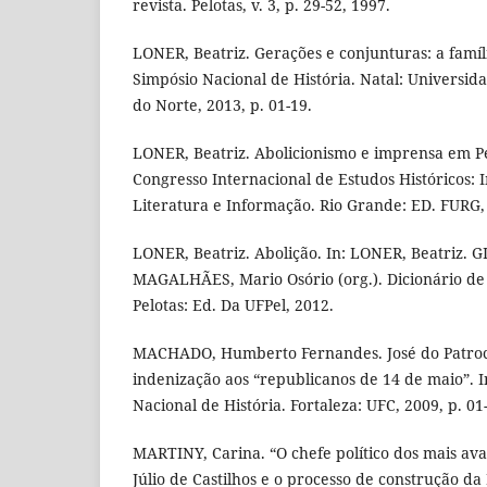
revista. Pelotas, v. 3, p. 29-52, 1997.
LONER, Beatriz. Gerações e conjunturas: a famíli
Simpósio Nacional de História. Natal: Universid
do Norte, 2013, p. 01-19.
LONER, Beatriz. Abolicionismo e imprensa em Pel
Congresso Internacional de Estudos Históricos: 
Literatura e Informação. Rio Grande: ED. FURG, 
LONER, Beatriz. Abolição. In: LONER, Beatriz. G
MAGALHÃES, Mario Osório (org.). Dicionário de h
Pelotas: Ed. Da UFPel, 2012.
MACHADO, Humberto Fernandes. José do Patrocín
indenização aos “republicanos de 14 de maio”. 
Nacional de História. Fortaleza: UFC, 2009, p. 01
MARTINY, Carina. “O chefe político dos mais av
Júlio de Castilhos e o processo de construção da