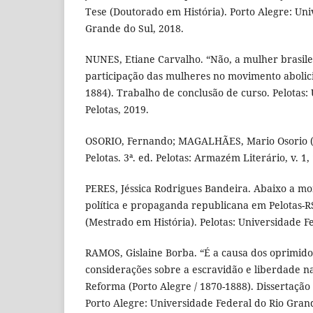
Tese (Doutorado em História). Porto Alegre: Uni
Grande do Sul, 2018.
NUNES, Etiane Carvalho. “Não, a mulher brasilei
participação das mulheres no movimento abolici
1884). Trabalho de conclusão de curso. Pelotas:
Pelotas, 2019.
OSORIO, Fernando; MAGALHÃES, Mario Osorio (o
Pelotas. 3ª. ed. Pelotas: Armazém Literário, v. 1,
PERES, Jéssica Rodrigues Bandeira. Abaixo a mo
política e propaganda republicana em Pelotas-RS
(Mestrado em História). Pelotas: Universidade Fe
RAMOS, Gislaine Borba. “É a causa dos oprimid
considerações sobre a escravidão e liberdade na
Reforma (Porto Alegre / 1870-1888). Dissertação
Porto Alegre: Universidade Federal do Rio Grand