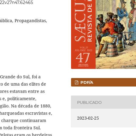
2022v27n47.62465
pública, Propagandistas,
 Grande do Sul, foi a
PDF/A
co de uma das elites de
dores estavam entre as
s e, politicamente,
PUBLICADO
gião. Na década de 1880,
arqueadas escravistas e,
2023-02-25
do charque continuaram
 toda fronteira Sul.
Pelotas eram os herdeiros