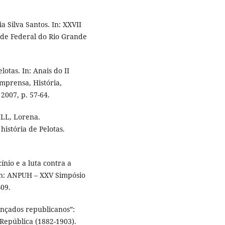
a Silva Santos. In: XXVII
ade Federal do Rio Grande
otas. In: Anais do II
Imprensa, História,
2007, p. 57-64.
ILL, Lorena.
istória de Pelotas.
io e a luta contra a
In: ANPUH – XXV Simpósio
-09.
ançados republicanos”:
 República (1882-1903).