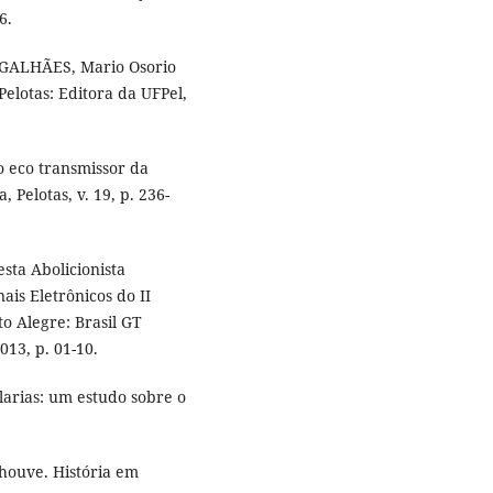
6.
AGALHÃES, Mario Osorio
 Pelotas: Editora da UFPel,
 eco transmissor da
, Pelotas, v. 19, p. 236-
sta Abolicionista
nais Eletrônicos do II
o Alegre: Brasil GT
013, p. 01-10.
larias: um estudo sobre o
 houve. História em