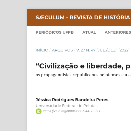
SÆCULUM - REVISTA DE HISTÓRIA
PERIÓDICOS UFPB
ATUAL
ANTERIORES
INÍCIO
/
ARQUIVOS
/
V. 27 N. 47 (JUL./DEZ.) (20
“Civilização e liberdade,
os propagandistas republicanos pelotenses e a a
Jéssica Rodrigues Bandeira Peres
Universidade Federal de Pelotas
https://orcid.org/0000-0003-4412-5123