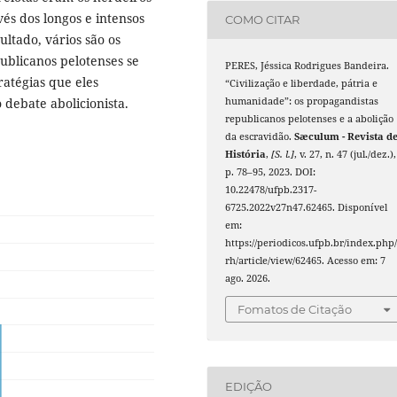
és dos longos e intensos
COMO CITAR
ultado, vários são os
blicanos pelotenses se
PERES, Jéssica Rodrigues Bandeira.
ratégias que eles
“Civilização e liberdade, pátria e
humanidade”: os propagandistas
debate abolicionista.
republicanos pelotenses e a abolição
da escravidão.
Sæculum - Revista d
História
,
[S. l.]
, v. 27, n. 47 (jul./dez.),
p. 78–95, 2023. DOI:
10.22478/ufpb.2317-
6725.2022v27n47.62465. Disponível
em:
https://periodicos.ufpb.br/index.php/
rh/article/view/62465. Acesso em: 7
ago. 2026.
Fomatos de Citação
EDIÇÃO