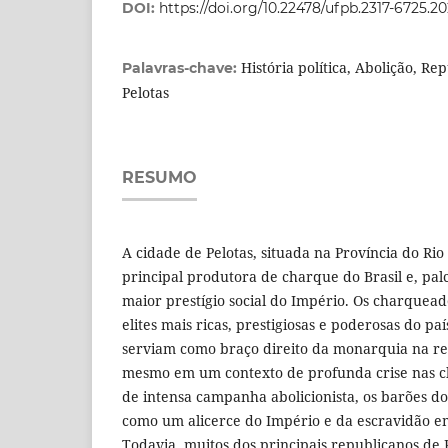
DOI:
https://doi.org/10.22478/ufpb.2317-6725.
História política, Abolição, Re
Palavras-chave:
Pelotas
RESUMO
A cidade de Pelotas, situada na Província do Rio
principal produtora de charque do Brasil e, pal
maior prestígio social do Império. Os charquea
elites mais ricas, prestigiosas e poderosas do paí
serviam como braço direito da monarquia na re
mesmo em um contexto de profunda crise nas ch
de intensa campanha abolicionista, os barões 
como um alicerce do Império e da escravidão em
Todavia, muitos dos principais republicanos de 