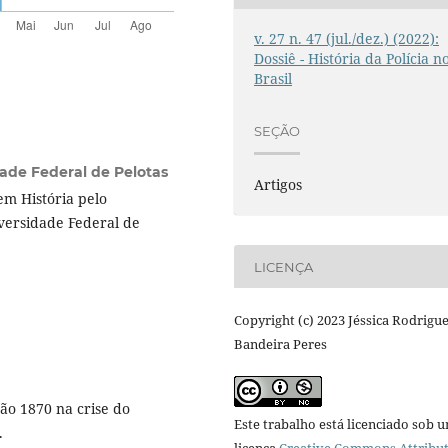
v. 27 n. 47 (jul./dez.) (2022):
Dossiê - História da Polícia n
Brasil
SEÇÃO
ade Federal de Pelotas
Artigos
em História pelo
versidade Federal de
LICENÇA
Copyright (c) 2023 Jéssica Rodrigu
Bandeira Peres
o 1870 na crise do
Este trabalho está licenciado sob 
.