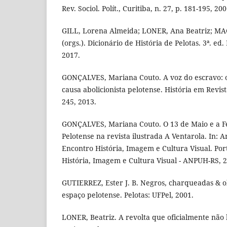
Rev. Sociol. Polít., Curitiba, n. 27, p. 181-195, 200
GILL, Lorena Almeida; LONER, Ana Beatriz; M
(orgs.). Dicionário de História de Pelotas. 3ª. ed.
2017.
GONÇALVES, Mariana Couto. A voz do escravo: o
causa abolicionista pelotense. História em Revista
245, 2013.
GONÇALVES, Mariana Couto. O 13 de Maio e a Fe
Pelotense na revista ilustrada A Ventarola. In: A
Encontro História, Imagem e Cultura Visual. Port
História, Imagem e Cultura Visual - ANPUH-RS, 2
GUTIERREZ, Ester J. B. Negros, charqueadas & o
espaço pelotense. Pelotas: UFPel, 2001.
LONER, Beatriz. A revolta que oficialmente não