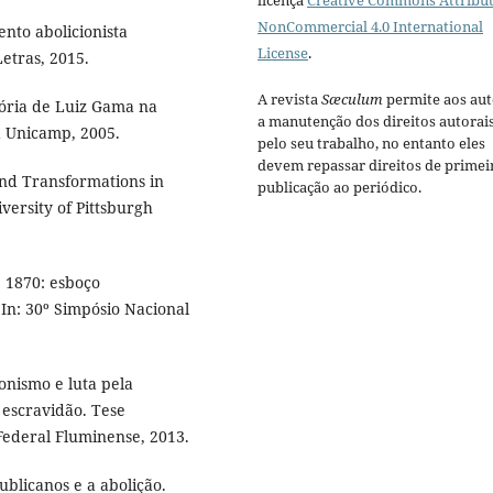
licença
Creative Commons Attribut
NonCommercial 4.0 International
nto abolicionista
License
.
etras, 2015.
A revista
Sæculum
permite aos aut
tória de Luiz Gama na
a manutenção dos direitos autorai
a Unicamp, 2005.
pelo seu trabalho, no entanto eles
devem repassar direitos de primei
nd Transformations in
publicação ao periódico.
iversity of Pittsburgh
 1870: esboço
 In: 30º Simpósio Nacional
ionismo e luta pela
 escravidão. Tese
Federal Fluminense, 2013.
licanos e a abolição.