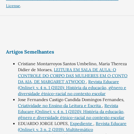
License
.
Artigos Semelhantes
Cristiane Montarroyos Santos Umbelino, Maria Thereza
Didier de Moraes,
LEITURA EM SALA DE AULA: O
CONTROLE DO CORPO DAS MULHERES EM O CONTO
DA AIA, DE MARGARET ATWOOD
,
Revista Educare
(Online): v. 4 n. 1 (2020): História da educação, gênero e
diversidade étnico-racial no contexto escolar
Jose Fernandes Castigo Candida Domingos Fernandes,
Criatividade no Ensino da Leitura e Escrita
,
Revista
Educare (Online): v. 4 n. 1 (2020): História da educação,
gênero e diversidade étnico-racial no contexto escolar
EDUARDO JORGE LOPES,
Expediente
,
Revista Educare
(Online): v. 3 n. 2 (2019): Multitemático