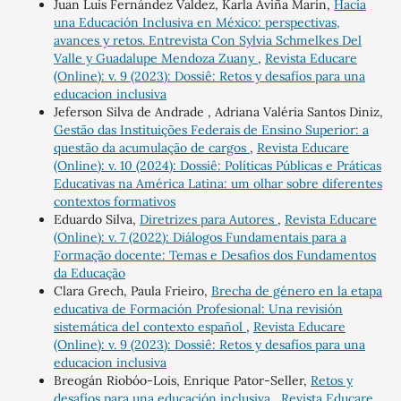
Juan Luis Fernández Valdez, Karla Aviña Marín,
Hacia
una Educación Inclusiva en México: perspectivas,
avances y retos. Entrevista Con Sylvia Schmelkes Del
Valle y Guadalupe Mendoza Zuany
,
Revista Educare
(Online): v. 9 (2023): Dossiê: Retos y desafíos para una
educacion inclusiva
Jeferson Silva de Andrade , Adriana Valéria Santos Diniz,
Gestão das Instituições Federais de Ensino Superior: a
questão da acumulação de cargos
,
Revista Educare
(Online): v. 10 (2024): Dossiê: Políticas Públicas e Práticas
Educativas na América Latina: um olhar sobre diferentes
contextos formativos
Eduardo Silva,
Diretrizes para Autores
,
Revista Educare
(Online): v. 7 (2022): Diálogos Fundamentais para a
Formação docente: Temas e Desafios dos Fundamentos
da Educação
Clara Grech, Paula Frieiro,
Brecha de género en la etapa
educativa de Formación Profesional: Una revisión
sistemática del contexto español
,
Revista Educare
(Online): v. 9 (2023): Dossiê: Retos y desafíos para una
educacion inclusiva
Breogán Riobóo-Lois, Enrique Pator-Seller,
Retos y
desafíos para una educación inclusiva
,
Revista Educare