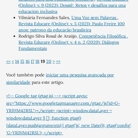
(Online): v. 9 (2023): Dossiê: Retos y desafíos para una
educacion inclusiva
Vilmária Fernandes Sales,
Uma Voz sem Palavras
,
Revista Educare (Online): v. 5 (2021): Paulo Freire 100
anos: patrono da educação brasileira
Rodrigo Silva Rosal de Araújo,
Competência Filosófica
,
Revista Educare (Online): v. 4 n. 2 (2020): Diálogos
Fundamentais
<<
<
14
15
16
17
18
19
20
>
>>
Você também pode
iniciar uma pesquisa avançada por
similaridade
para este artigo.
<!-- Google tag (gtag.js) --> <script async
src="https://www.googletagmanager.com/gtag/js?id=G-
YRJHM42RSL"></script> <script> window.dataLayer =
window.dataLayer || []; function gtag()
{dataLayer.push(arguments);} gtag('js', new Date()); gtag('config',
'G-YRJHM42RSL'); </script>