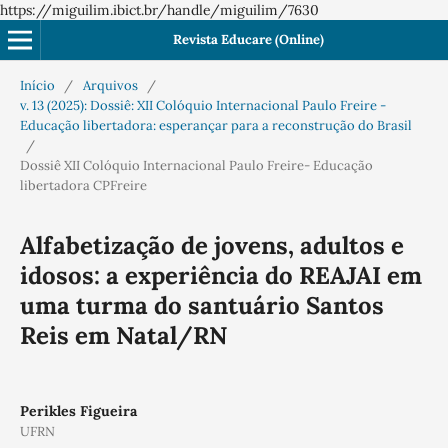
https://miguilim.ibict.br/handle/miguilim/7630
Revista Educare (Online)
Início
/
Arquivos
/
v. 13 (2025): Dossiê: XII Colóquio Internacional Paulo Freire -
Educação libertadora: esperançar para a reconstrução do Brasil
/
Dossiê XII Colóquio Internacional Paulo Freire- Educação
libertadora CPFreire
Alfabetização de jovens, adultos e
idosos: a experiência do REAJAI em
uma turma do santuário Santos
Reis em Natal/RN
Perikles Figueira
UFRN