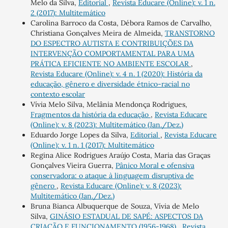
Melo da Silva,
Editorial
,
Revista Educare (Online): v. 1 n.
2 (2017): Multitemático
Carolina Barroco da Costa, Débora Ramos de Carvalho,
Christiana Gonçalves Meira de Almeida,
TRANSTORNO
DO ESPECTRO AUTISTA E CONTRIBUIÇÕES DA
INTERVENÇÃO COMPORTAMENTAL PARA UMA
PRÁTICA EFICIENTE NO AMBIENTE ESCOLAR
,
Revista Educare (Online): v. 4 n. 1 (2020): História da
educação, gênero e diversidade étnico-racial no
contexto escolar
Vívia Melo Silva, Melânia Mendonça Rodrigues,
Fragmentos da história da educação
,
Revista Educare
(Online): v. 8 (2023): Multitemático (Jan./Dez.)
Eduardo Jorge Lopes da Silva,
Editorial
,
Revista Educare
(Online): v. 1 n. 1 (2017): Multitemático
Regina Alice Rodrigues Araújo Costa, Maria das Graças
Gonçalves Vieira Guerra,
Pânico Moral e ofensiva
conservadora: o ataque à linguagem disruptiva de
gênero
,
Revista Educare (Online): v. 8 (2023):
Multitemático (Jan./Dez.)
Bruna Bianca Albuquerque de Souza, Vívia de Melo
Silva,
GINÁSIO ESTADUAL DE SAPÉ: ASPECTOS DA
CRIAÇÃO E FUNCIONAMENTO (1956-1968)
,
Revista