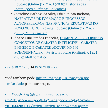
Educare (Online): v. 2 n. 1 (2018): Histórias das
Instituições e Práticas Educativas
Jaqueline Barbosa da Silva, Lúcia Falcão Barbosa,
NARRATIVAS DE FORMAÇÃO E PROCESSOS
AUTOREFLEXIVOS NAS PRÁTICAS EDUCATIVAS DO
POVO XUKURU
,
Revista Educare (Online): v. 2 n. 2
(2018): Multitemático
André Luiz Simões Pedreira,
COMENTÁRIOS SOBRE OS
CONCEITOS DE CARÁTER INTELIGÍVEL, CARÁTER
EMPÍRICO E CARÁTER ADQUIRIDO EM
SCHOPENHAUER.
,
Revista Educare (Online): v. 1 n. 1
(2017): Multitemático
<<
<
9
10
11
12
13
14
15
16
17
18
>
>>
Você também pode
iniciar uma pesquisa avançada por
similaridade
para este artigo.
<!-- Google tag (gtag.js) --> <script async
src="https://www.googletagmanager.com/gtag/js?id=G-
YRJHM42RSL"></script> <script> window.dataLayer =