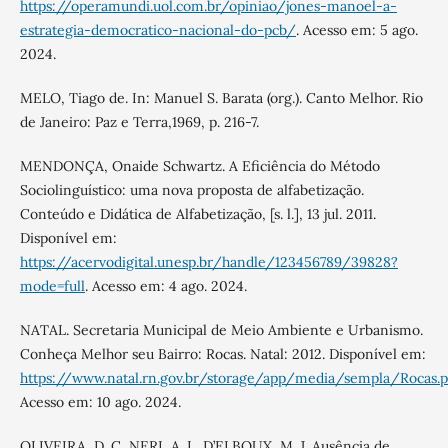
https://operamundi.uol.com.br/opiniao/jones-manoel-a-
estrategia-democratico-nacional-do-pcb/
. Acesso em: 5 ago.
2024.
MELO, Tiago de. In: Manuel S. Barata (org.). Canto Melhor. Rio
de Janeiro: Paz e Terra,1969, p. 216-7.
MENDONÇA, Onaide Schwartz. A Eficiência do Método
Sociolinguístico: uma nova proposta de alfabetização.
Conteúdo e Didática de Alfabetização, [s. l.], 13 jul. 2011.
Disponível em:
https://acervodigital.unesp.br/handle/123456789/39828?
mode=full
. Acesso em: 4 ago. 2024.
NATAL. Secretaria Municipal de Meio Ambiente e Urbanismo.
Conheça Melhor seu Bairro: Rocas. Natal: 2012. Disponível em:
https://www.natal.rn.gov.br/storage/app/media/sempla/Rocas.p
Acesso em: 10 ago. 2024.
OLIVEIRA, D. C, NERI, A. L, D’ELBOUX, M. J. Ausência de