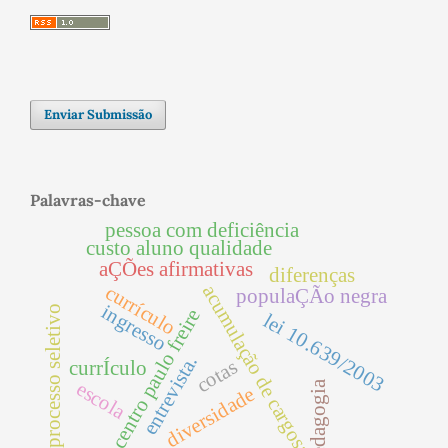
Enviar Submissão
Palavras-chave
pessoa com deficiência
custo aluno qualidade
aÇÕes afirmativas
diferenças
currículo
acumulação de cargos;
populaÇÃo negra
ingresso
processo seletivo
centro paulo freire
lei 10.639/2003
entrevista.
cotas
currÍculo
escola
pedagogia
diversidade