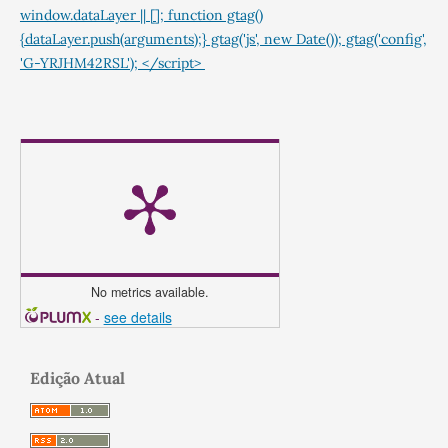
window.dataLayer || []; function gtag()
{dataLayer.push(arguments);} gtag('js', new Date()); gtag('config',
'G-YRJHM42RSL'); </script>
No metrics available.
-
see details
Edição Atual