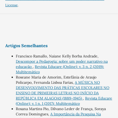
License
.
Artigos Semelhantes
Francisco Ramallo, Naiane Kelly Borba Andrade,
Descompor a Pedagogia: sobre um poder narrativo na
educação
,
Revista Educare (Online): v. 3 n. 2 (2019):
Multitemático
Roseane Maria de Amorim, Estefânia de Araujo
Policarpo, Fernanda Lisboa Farias,
A MÚSICA NO
DESENVOLVIMENTO DAS PRÁTICAS ESCOLARES NO
ENSINO DE PRIMEIRAS LETRAS NO INÍCIO DA
REPÚBLICA EM ALAGOAS (1889–1945)
,
Revista Educare
(Online): v. 1 n. 1 (2017): Multitemático
Rosana Martins Pio, Dilvano Leder de França, Soraya
Correa Domingues,
A Importância da Pesquisa Na