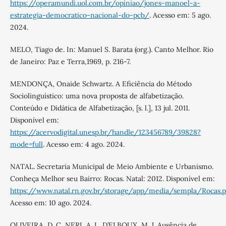
https://operamundi.uol.com.br/opiniao/jones-manoel-a-
estrategia-democratico-nacional-do-pcb/
. Acesso em: 5 ago.
2024.
MELO, Tiago de. In: Manuel S. Barata (org.). Canto Melhor. Rio
de Janeiro: Paz e Terra,1969, p. 216-7.
MENDONÇA, Onaide Schwartz. A Eficiência do Método
Sociolinguístico: uma nova proposta de alfabetização.
Conteúdo e Didática de Alfabetização, [s. l.], 13 jul. 2011.
Disponível em:
https://acervodigital.unesp.br/handle/123456789/39828?
mode=full
. Acesso em: 4 ago. 2024.
NATAL. Secretaria Municipal de Meio Ambiente e Urbanismo.
Conheça Melhor seu Bairro: Rocas. Natal: 2012. Disponível em:
https://www.natal.rn.gov.br/storage/app/media/sempla/Rocas.p
Acesso em: 10 ago. 2024.
OLIVEIRA, D. C, NERI, A. L, D’ELBOUX, M. J. Ausência de