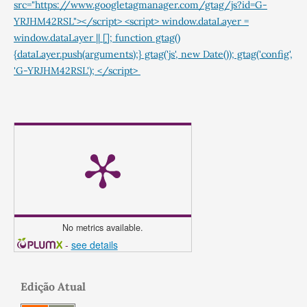
src="https://www.googletagmanager.com/gtag/js?id=G-
YRJHM42RSL"></script> <script> window.dataLayer =
window.dataLayer || []; function gtag()
{dataLayer.push(arguments);} gtag('js', new Date()); gtag('config',
'G-YRJHM42RSL'); </script>
No metrics available.
-
see details
Edição Atual