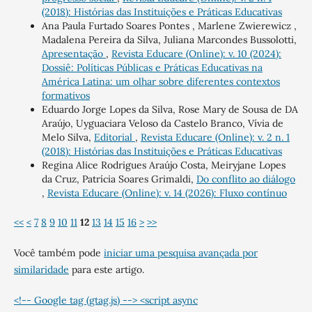
(2018): Histórias das Instituições e Práticas Educativas
Ana Paula Furtado Soares Pontes , Marlene Zwierewicz ,
Madalena Pereira da Silva, Juliana Marcondes Bussolotti,
Apresentação
,
Revista Educare (Online): v. 10 (2024):
Dossiê: Políticas Públicas e Práticas Educativas na
América Latina: um olhar sobre diferentes contextos
formativos
Eduardo Jorge Lopes da Silva, Rose Mary de Sousa de DA
Araújo, Uyguaciara Veloso da Castelo Branco, Vívia de
Melo Silva,
Editorial
,
Revista Educare (Online): v. 2 n. 1
(2018): Histórias das Instituições e Práticas Educativas
Regina Alice Rodrigues Araújo Costa, Meiryjane Lopes
da Cruz, Patrícia Soares Grimaldi,
Do conflito ao diálogo
,
Revista Educare (Online): v. 14 (2026): Fluxo contínuo
<<
<
7
8
9
10
11
12
13
14
15
16
>
>>
Você também pode
iniciar uma pesquisa avançada por
similaridade
para este artigo.
<!-- Google tag (gtag.js) --> <script async