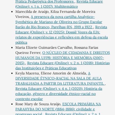
Prática Pedagógica dos Professores
,
Revista Educare
(Online): v. 1 n. 1 (2017): Multitemático
Marecilda de Araújo, Kilza Fernanda de Moreira
Viveiros,
A presença da nova cartilha Analytico-
Synthética de Mariano de Oliveira no Grupo Escolar
Barão do Rio Branco, Parelhas-RN, 1919 a 1922
,
Revista
Educare (Online): v. 12 (2025): Dossiê Vozes da EJA:
relatos de experiências e reflexões em defesa da escola
pública
Maria Elizete Guimarães Carvalho, Rossana Farias
Queiroz Ferrer,
O NÚCLEO DE CIDADANIA E DIREITOS
HUMANOS DA UFPB: HISTÓRIA E MEMÓRIA (2007-
2015)
,
Revista Educare (Online): v. 2 n. 1 (2018): Histórias
das Instituições e Práticas Educativas
Keyla Macena, Eliene Amorim de Almeida,
A
DIVERSIDADE ÉTNICO-RACIAL NA SALA DE AULA
TRABALHADA A PARTIR DA LITERATURA INFANTIL
,
Revista Educare (Online): v. 4 n. 1 (2020): História da
educação, gênero e diversidade étnico-racial no
contexto escolar
Rose Mary de Souza Araújo,
ESCOLA PRIMÁRIA NA
PARAHYBA DO NORTE (1884-1886): civilidade e
progresso social
,
Revista Educare (Online): v. 2 n. 1