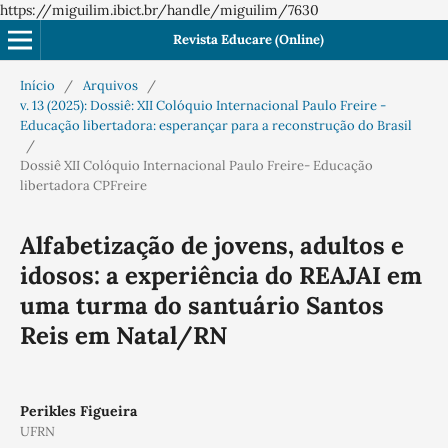
https://miguilim.ibict.br/handle/miguilim/7630
Revista Educare (Online)
Início
/
Arquivos
/
v. 13 (2025): Dossiê: XII Colóquio Internacional Paulo Freire -
Educação libertadora: esperançar para a reconstrução do Brasil
/
Dossiê XII Colóquio Internacional Paulo Freire- Educação
libertadora CPFreire
Alfabetização de jovens, adultos e
idosos: a experiência do REAJAI em
uma turma do santuário Santos
Reis em Natal/RN
Perikles Figueira
UFRN